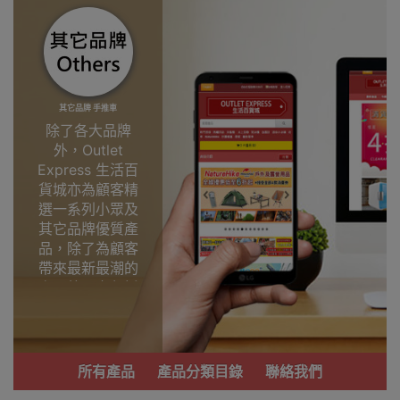
其它品牌 手推車
除了各大品牌
外，Outlet
Express 生活百
貨城亦為顧客精
選一系列小眾及
其它品牌優質產
品，除了為顧客
帶來最新最潮的
產品外，亦包括
了多個實用又時
尚，價廉物美、
功能齊備的產
品。
所有產品
產品分類目錄
聯絡我們
我們每月會固定