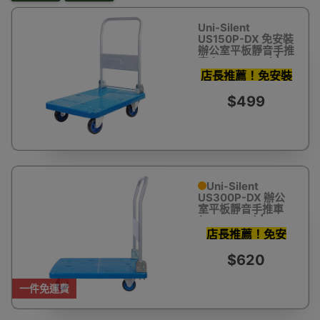
Uni-Silent
US150P-DX 免安裝
辦公室平板靜音手推
車 (72 x 49cm) |
150kg承重
店長推薦！免安裝
即買即用！
$499
Uni-Silent
US300P-DX 辦公
室平板靜音手推車
(90x60cm) |
300kg承重
店長推薦！免安
裝！包郵！靚車唔
$620
洗整即買即用！
一件免運費