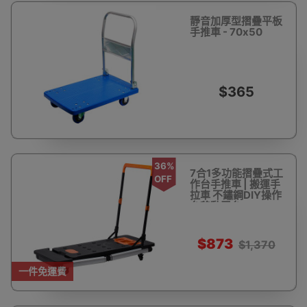
靜音加厚型摺疊平板
手推車 - 70x50
$365
36%
7合1多功能摺疊式工
OFF
作台手推車 | 搬運手
拉車 不鏽鋼DIY操作
台移動平台
$873
$1,370
一件免運費