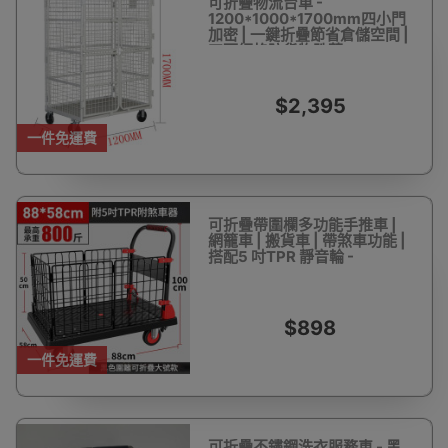
可折疊物流台車 -
1200*1000*1700mm四小門
加密 | 一鍵折疊節省倉儲空間 |
四面網格防貨物跌落
$2,395
一件免運費
可折疊帶圍欄多功能手推車 |
網籠車 | 搬貨車 | 帶煞車功能 |
搭配5 吋TPR 靜音輪 -
88*58cm
$898
一件免運費
可折疊不鏽鋼洗衣服務車 - 黑