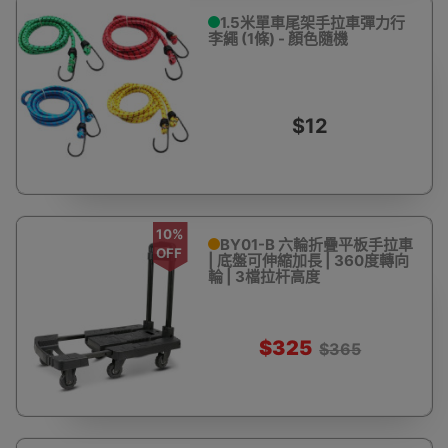
1.5米單車尾架手拉車彈力行
李繩 (1條) - 顏色隨機
$12
10%
BY01-B 六輪折疊平板手拉車
OFF
| 底盤可伸縮加長 | 360度轉向
輪 | 3檔拉杆高度
$325
$365