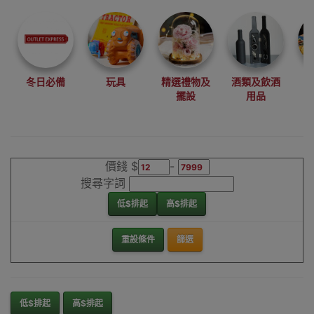
尋找最更新、最
潮、有特色而且
優惠的優質產
品，從用家的角
度為你帶來你的
冬日必備
玩具
精選禮物及
酒類及飲酒
最好選擇。
擺設
用品
其它品牌手推車
香港銷售點
價錢 $
-
搜尋字詞
低$排起
高$排起
重設條件
篩選
低$排起
高$排起