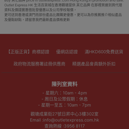
Buy 其它品牌 price in outletexpress .com Hong Kong.In promotion and sale.
Outlet Express HK 生活百貨城在香港觀塘提供 其它品牌 在那裡買邊到買代理
資料及價錢實惠借批發優惠以及公司學校報價，
更可送到香港或澳門而部份產品比團購更優惠，更可以為你推薦推介相似產品
及優點缺點，請留意我們最新產品價格更新
【正版正貨】商標認證
優網店認證
滿HKD600免費送貨
政府物流服務署註冊供應商
精選產品會員額外折扣
陳列室資料
- 星期六：10am - 4pm
- 周日及公眾假期：休息
- 星期一至五：10am - 7pm
觀塘成業街27號日昇中心3樓302室
Email :info@outletexpress.com.hk
查詢熱線 :3956 8117