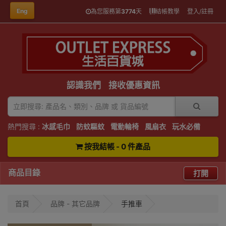
Eng
為您服務第
3774
天
結帳教學
登入/註冊
認識我們
接收優惠資訊
熱門搜尋 :
冰感毛巾
防蚊驅蚊
電動輪椅
風扇衣
玩水必備
按我結帳 - 0 件產品
商品目錄
打開
首頁
品牌 - 其它品牌
手推車