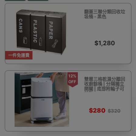
翻蓋三聯分類回收垃
圾桶 - 黑色
$1,280
一件免運費
12%
雙層三格乾濕分離回
OFF
收廚餘桶 | 分隔獨立
開關 | 底部附輪子可
移動
$280
$320