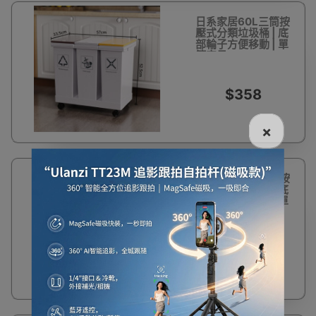
日系家居60L三筒按
壓式分類垃圾桶 | 底
部輪子方便移動 | 單
筒容量20L
$358
×
日系家居40L雙筒按
壓式分類垃圾桶 | 底
部輪子方便移動 | 單
筒容量20L
$298