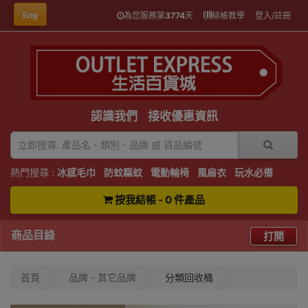
Eng
為您服務第
3774
天
結帳教學
登入/註冊
認識我們
接收優惠資訊
熱門搜尋 :
冰感毛巾
防蚊驅蚊
電動輪椅
風扇衣
玩水必備
按我結帳 - 0 件產品
商品目錄
打開
首頁
品牌 - 其它品牌
分類回收桶