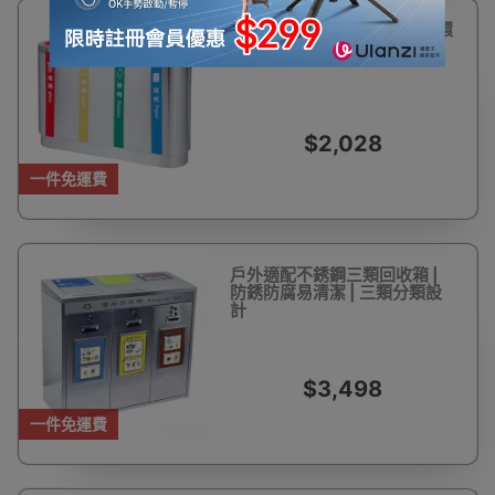
連體4種分類不銹鋼垃圾桶 | 環
保設計
$2,028
一件免運費
戶外適配不銹鋼三類回收箱 |
防銹防腐易清潔 | 三類分類設
計
$3,498
一件免運費