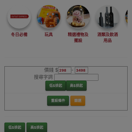
尋找最更新、最
潮、有特色而且
優惠的優質產
品，從用家的角
度為你帶來你的
冬日必備
玩具
精選禮物及
酒類及飲酒
最好選擇。
擺設
用品
其它品牌分類回
收桶香港銷售點
價錢 $
-
搜尋字詞
低$排起
高$排起
重設條件
篩選
低$排起
高$排起