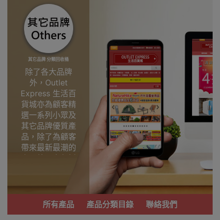
其它品牌 分類回收桶
除了各大品牌
外，Outlet
Express 生活百
貨城亦為顧客精
選一系列小眾及
其它品牌優質產
品，除了為顧客
帶來最新最潮的
產品外，亦包括
了多個實用又時
尚，價廉物美、
功能齊備的產
品。
所有產品
產品分類目錄
聯絡我們
我們每月會固定