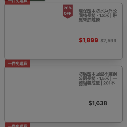
一件免運費
26%
環保塑木防水戶外公
OFF
園椅長椅 - 1.8米 | 帶
靠背庭院椅
$1,899
$2,599
一件免運費
防腐塑木回型不鏽鋼
公園長椅 - 1.5米 | 一
體組裝成型 | 201不
鏽鋼
$1,638
一件免運費