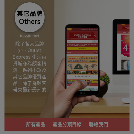
其它品牌 公園椅
除了各大品牌
外，Outlet
Express 生活百
貨城亦為顧客精
選一系列小眾及
其它品牌優質產
品，除了為顧客
帶來最新最潮的
產品外，亦包括
了多個實用又時
尚，價廉物美、
功能齊備的產
品。
所有產品
產品分類目錄
聯絡我們
我們每月會固定