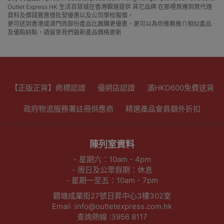
Outlet Express HK 生活百貨城在香港觀塘提供 其它品牌 在那裡買邊到買代理
資料及價錢實惠借批發優惠以及公司學校報價，
更可送到香港或澳門而部份產品比團購更優惠，更可以為你推薦推介相似產品
及優點缺點，請留意我們最新產品價格更新
【正版正貨】商標認證
優網店認證
滿HKD600免費送貨
政府物流服務署註冊供應商
精選產品會員額外折扣
陳列室資料
- 星期六：10am - 4pm
- 周日及公眾假期：休息
- 星期一至五：10am - 7pm
觀塘成業街27號日昇中心3樓302室
Email :info@outletexpress.com.hk
查詢熱線 :3956 8117