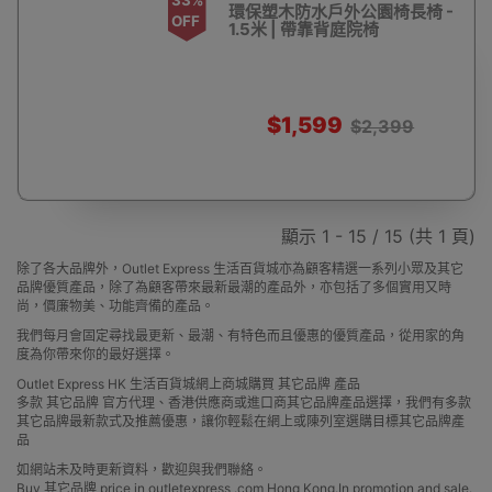
環保塑木防水戶外公園椅長椅 -
OFF
1.5米 | 帶靠背庭院椅
$1,599
$2,399
顯示 1 - 15 / 15 (共 1 頁)
除了各大品牌外，Outlet Express 生活百貨城亦為顧客精選一系列小眾及其它
品牌優質產品，除了為顧客帶來最新最潮的產品外，亦包括了多個實用又時
尚，價廉物美、功能齊備的產品。
我們每月會固定尋找最更新、最潮、有特色而且優惠的優質產品，從用家的角
度為你帶來你的最好選擇。
Outlet Express HK 生活百貨城網上商城購買 其它品牌 產品
多款 其它品牌 官方代理、香港供應商或進口商其它品牌產品選擇，我們有多款
其它品牌最新款式及推薦優惠，讓你輕鬆在網上或陳列室選購目標其它品牌產
品
如網站未及時更新資料，歡迎與我們聯絡。
Buy 其它品牌 price in outletexpress .com Hong Kong.In promotion and sale.