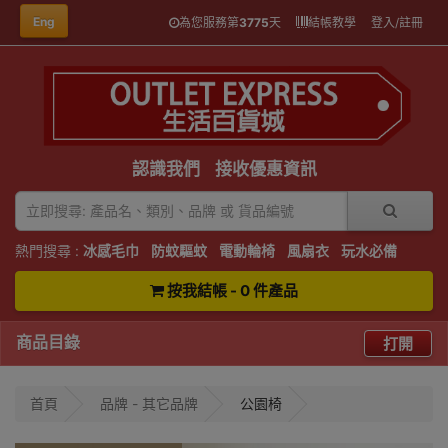
Eng
為您服務第
3775
天
結帳教學
登入/註冊
認識我們
接收優惠資訊
熱門搜尋 :
冰感毛巾
防蚊驅蚊
電動輪椅
風扇衣
玩水必備
按我結帳 - 0 件產品
商品目錄
打開
首頁
品牌 - 其它品牌
公園椅