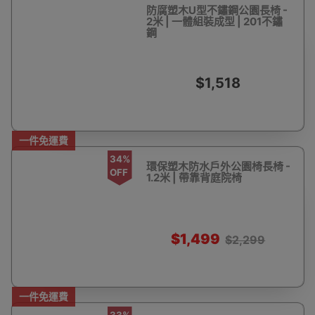
防腐塑木U型不鏽鋼公園長椅 -
2米 | 一體組裝成型 | 201不鏽
鋼
$1,518
一件免運費
34%
環保塑木防水戶外公園椅長椅 -
OFF
1.2米 | 帶靠背庭院椅
$1,499
$2,299
一件免運費
33%