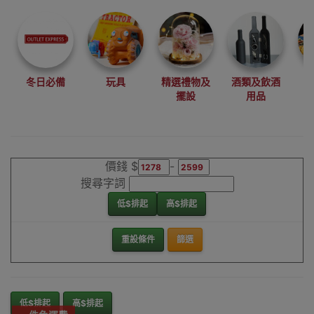
尋找最更新、最
潮、有特色而且
優惠的優質產
品，從用家的角
度為你帶來你的
冬日必備
玩具
精選禮物及
酒類及飲酒
最好選擇。
擺設
用品
其它品牌公園椅
香港銷售點
價錢 $
-
搜尋字詞
低$排起
高$排起
重設條件
篩選
低$排起
高$排起