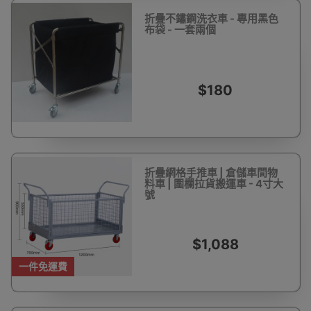
折疊不鏽鋼洗衣車 - 專用黑色
布袋 - 一套兩個
$180
折疊網格手推車 | 倉儲車間物
料車 | 圍欄拉貨搬運車 - 4寸大
號
$1,088
一件免運費