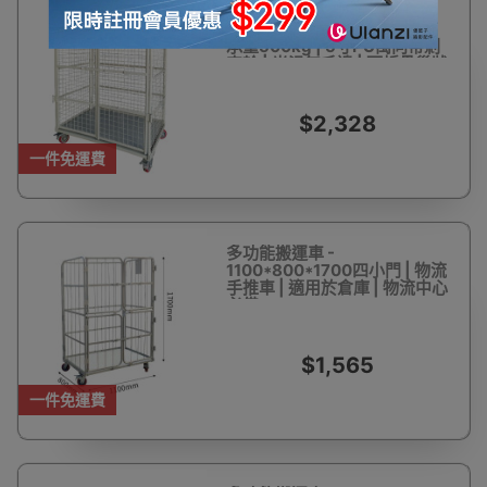
多功能可折疊物流台車 -
1200*1000*1700mm | 最高
承重500kg | 5寸PU萬向帶剎
車輪 | 光滑無毛邊 | 可折疊巢狀
節省空間 | 加密有頂
$2,328
一件免運費
多功能搬運車 -
1100*800*1700四小門 | 物流
手推車 | 適用於倉庫 | 物流中心
必備
$1,565
一件免運費