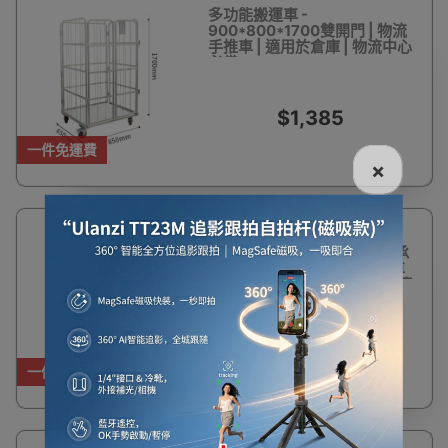
多功能搬運車 -
900*800*1700雙開門 | 物流
手推車 | 適用於倉庫 | 物流中心
必備
$1,385
一件免運費
×
多功能可折疊物流台車 -
1100*800*1700mm | 最高承
重500kg | 5寸PU萬向帶剎車
輪 | 光滑無毛邊 | 可折疊巢狀節
省空間 | 加密有頂
$2,218
一件免運費