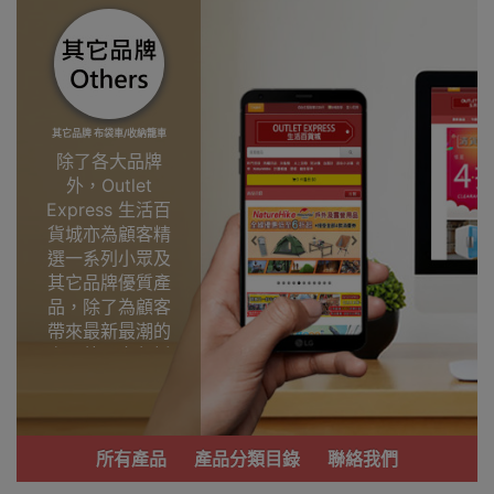
其它品牌 布袋車/收納籠車
除了各大品牌
外，Outlet
Express 生活百
貨城亦為顧客精
選一系列小眾及
其它品牌優質產
品，除了為顧客
帶來最新最潮的
產品外，亦包括
了多個實用又時
尚，價廉物美、
功能齊備的產
品。
所有產品
產品分類目錄
聯絡我們
我們每月會固定