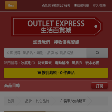
Eng
為您服務第
3775
天
結帳教學
登入/註冊
認識我們
接收優惠資訊
熱門搜尋 :
冰感毛巾
防蚊驅蚊
電動輪椅
風扇衣
玩水必備
按我結帳 - 0 件產品
商品目錄
打開
首頁
品牌 - 其它品牌
布袋車/收納籠車