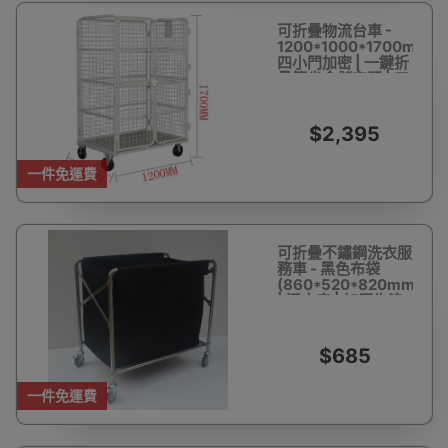
可折疊物流台車 -
1200*1000*1700mm
四小門加密 | 一鍵折
疊節省倉儲空間 | 四
面網格防貨物跌落
$2,395
一件免運費
可折疊不鏽鋼洗衣服
務車 - 黑色布袋
(860*520*820mm)
| 污衣車 | 加厚牛津
布袋
$685
一件免運費