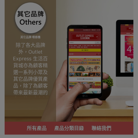
其它品牌 噴香機
除了各大品牌
外，Outlet
Express 生活百
貨城亦為顧客精
選一系列小眾及
其它品牌優質產
品，除了為顧客
帶來最新最潮的
產品外，亦包括
了多個實用又時
尚，價廉物美、
功能齊備的產
品。
所有產品
產品分類目錄
聯絡我們
我們每月會固定