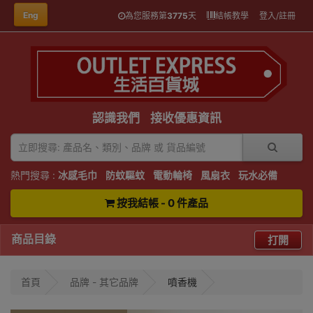
Eng
為您服務第
3775
天
結帳教學
登入/註冊
認識我們
接收優惠資訊
熱門搜尋 :
冰感毛巾
防蚊驅蚊
電動輪椅
風扇衣
玩水必備
按我結帳 - 0 件產品
商品目錄
打開
首頁
品牌 - 其它品牌
噴香機