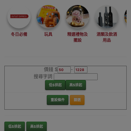
尋找最更新、最
潮、有特色而且
優惠的優質產
品，從用家的角
度為你帶來你的
冬日必備
玩具
精選禮物及
酒類及飲酒
最好選擇。
擺設
用品
其它品牌噴香機
香港銷售點
價錢 $
-
搜尋字詞
低$排起
高$排起
重設條件
篩選
低$排起
高$排起