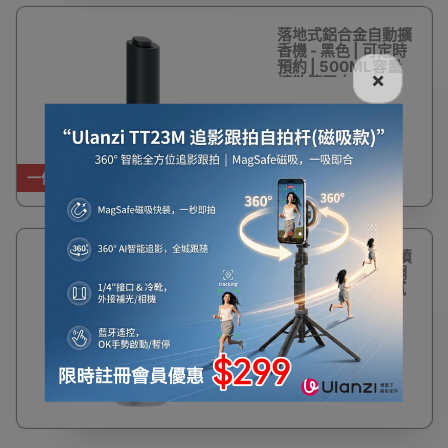
落地式鋁合金自動擴
香機 - 黑色 | 可定時
預約 | 500ML容量
×
擴散範圍大
$1,228
一件免運費
免打孔壁掛式自動噴
香機 - 白色 | 多檔調
節 | 超長續航 | 細膩
霧化
$65