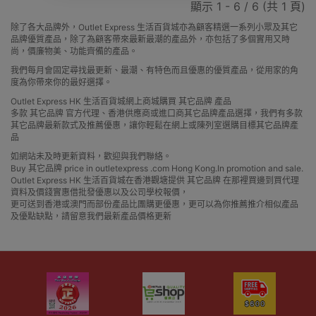
顯示 1 - 6 / 6 (共 1 頁)
除了各大品牌外，Outlet Express 生活百貨城亦為顧客精選一系列小眾及其它
品牌優質產品，除了為顧客帶來最新最潮的產品外，亦包括了多個實用又時
尚，價廉物美、功能齊備的產品。
我們每月會固定尋找最更新、最潮、有特色而且優惠的優質產品，從用家的角
度為你帶來你的最好選擇。
Outlet Express HK 生活百貨城網上商城購買 其它品牌 產品
多款 其它品牌 官方代理、香港供應商或進口商其它品牌產品選擇，我們有多款
其它品牌最新款式及推薦優惠，讓你輕鬆在網上或陳列室選購目標其它品牌產
品
如網站未及時更新資料，歡迎與我們聯絡。
Buy 其它品牌 price in outletexpress .com Hong Kong.In promotion and sale.
Outlet Express HK 生活百貨城在香港觀塘提供 其它品牌 在那裡買邊到買代理
資料及價錢實惠借批發優惠以及公司學校報價，
更可送到香港或澳門而部份產品比團購更優惠，更可以為你推薦推介相似產品
及優點缺點，請留意我們最新產品價格更新