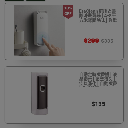
10%
EraClean 廁所香薰
OFF
除味殺菌器 | 4-8平
方米空間除味 | 負離
子/活性氧噴香
$299
$335
自動定時噴香機 | 液
晶顯示 | 長效持久 |
空氣淨化 | 自動噴香
| 多檔設定
$135