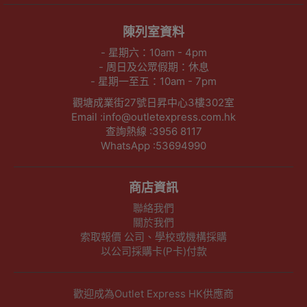
陳列室資料
- 星期六：10am - 4pm
- 周日及公眾假期：休息
- 星期一至五：10am - 7pm
觀塘成業街27號日昇中心3樓302室
Email :info@outletexpress.com.hk
查詢熱線 :3956 8117
WhatsApp :53694990
商店資訊
聯絡我們
關於我們
索取報價 公司、學校或機構採購
以公司採購卡(P卡)付款
歡迎成為Outlet Express HK供應商