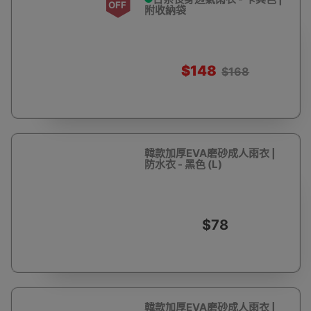
OFF
附收納袋
$148
$168
韓款加厚EVA磨砂成人雨衣 |
防水衣 - 黑色 (L)
$78
韓款加厚EVA磨砂成人雨衣 |