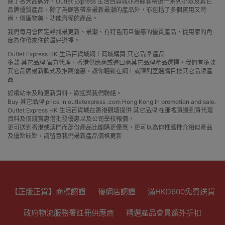
除了各大品牌外，Outlet Express 生活百貨城亦為顧客精選一系列小眾及其它
品牌優質產品，除了為顧客帶來最新最潮的產品外，亦包括了多個實用又時
尚，價廉物美、功能齊備的產品。
我們每月會固定尋找最更新、最潮、有特色而且優惠的優質產品，從用家的角
度為你帶來你的最好選擇。
Outlet Express HK 生活百貨城網上商城購買 其它品牌 產品
多款 其它品牌 官方代理、香港供應商或進口商其它品牌產品選擇，我們有多款
其它品牌最新款式及推薦優惠，讓你輕鬆在網上或陳列室選購目標其它品牌產
品
如網站未及時更新資料，歡迎與我們聯絡。
Buy 其它品牌 price in outletexpress .com Hong Kong.In promotion and sale.
Outlet Express HK 生活百貨城在香港觀塘提供 其它品牌 在那裡買邊到買代理
資料及價錢實惠借批發優惠以及公司學校報價，
更可送到香港或澳門而部份產品比團購更優惠，更可以為你推薦推介相似產品
及優點缺點，請留意我們最新產品價格更新
【正版正貨】商標認證
優網店認證
滿HKD600免費送貨
政府物流服務署註冊供應商
精選產品會員額外折扣