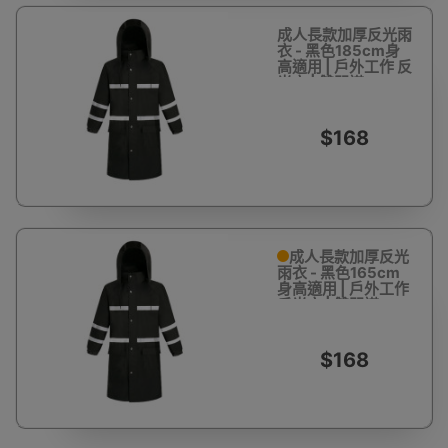
成人長款加厚反光雨
衣 - 黑色185cm身
高適用 | 戶外工作 反
光衣 | 雙門襟
$168
成人長款加厚反光
雨衣 - 黑色165cm
身高適用 | 戶外工作
反光衣 | 雙門襟
$168