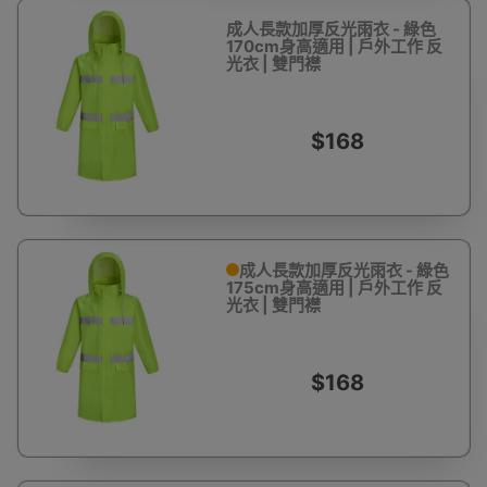
成人長款加厚反光雨衣 - 綠色
170cm身高適用 | 戶外工作 反
光衣 | 雙門襟
$168
成人長款加厚反光雨衣 - 綠色
175cm身高適用 | 戶外工作 反
光衣 | 雙門襟
$168