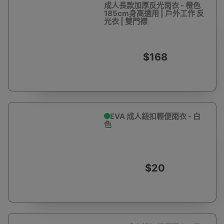
成人長款加厚反光雨衣 - 橙色
185cm身高適用 | 戶外工作 反
光衣 | 雙門襟
$168
EVA 成人鈕扣輕便雨衣 - 白
色
$20