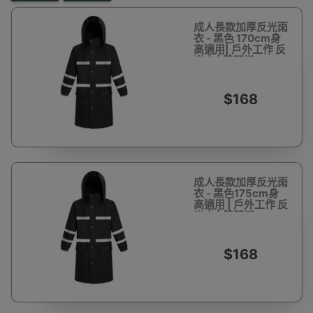
成人長款加厚反光雨
衣 - 黑色 170cm身
高適用| 戶外工作 反
光衣 | 雙門襟
$168
成人長款加厚反光雨
衣 - 黑色175cm身
高適用 | 戶外工作 反
光衣 | 雙門襟
$168