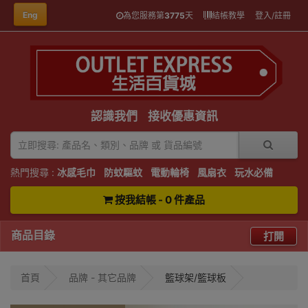
Eng
為您服務第
3775
天
結帳教學
登入/註冊
認識我們
接收優惠資訊
熱門搜尋 :
冰感毛巾
防蚊驅蚊
電動輪椅
風扇衣
玩水必備
按我結帳 - 0 件產品
商品目錄
打開
首頁
品牌 - 其它品牌
籃球架/籃球板