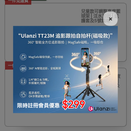
一件免運費
兒童款可調整高度籃
球架 | 注水加固 | 送
×
護套及5號籃球
$1,250
一件免運費
青少年款可調整高度
籃球架 - 2.1-2.6米 |
注水加固 | 送護套及
5號籃球
$1,450