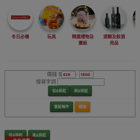
尋找最更新、最
潮、有特色而且
優惠的優質產
品，從用家的角
度為你帶來你的
冬日必備
玩具
精選禮物及
酒類及飲酒
最好選擇。
擺設
用品
其它品牌籃球架/
籃球板香港銷售
點
價錢 $
-
搜尋字詞
低$排起
高$排起
重設條件
篩選
低$排起
高$排起