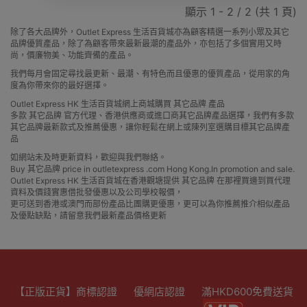
顯示 1 - 2 / 2 (共 1 頁)
除了各大品牌外，Outlet Express 生活百貨城亦為顧客精選一系列小眾及其它
品牌優質產品，除了為顧客帶來最新最潮的產品外，亦包括了多個實用又時
尚，價廉物美、功能齊備的產品。
我們每月會固定尋找最更新、最潮、有特色而且優惠的優質產品，從用家的角
度為你帶來你的最好選擇。
Outlet Express HK 生活百貨城網上商城購買 其它品牌 產品
多款 其它品牌 官方代理、香港供應商或進口商其它品牌產品選擇，我們有多款
其它品牌最新款式及推薦優惠，讓你輕鬆在網上或陳列室選購目標其它品牌產
品
如網站未及時更新資料，歡迎與我們聯絡。
Buy 其它品牌 price in outletexpress .com Hong Kong.In promotion and sale.
Outlet Express HK 生活百貨城在香港觀塘提供 其它品牌 在那裡買邊到買代理
資料及價錢實惠借批發優惠以及公司學校報價，
更可送到香港或澳門而部份產品比團購更優惠，更可以為你推薦推介相似產品
及優點缺點，請留意我們最新產品價格更新
【正版正貨】商標認證
優網店認證
滿HKD600免費送貨