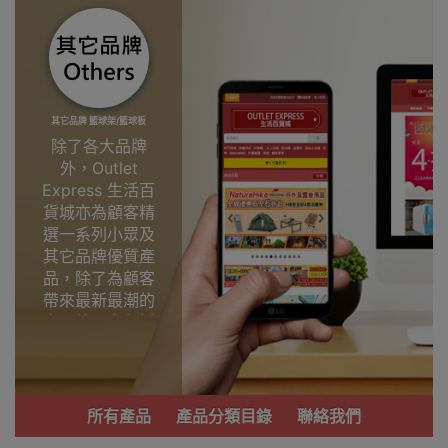
其它品牌 籃球架/籃球板
除了各大品牌
外，Outlet
Express 生活百
貨城亦為顧客精
選一系列小眾及
其它品牌優質產
品，除了為顧客
帶來最新最潮的
產品外，亦包括
了多個實用又時
尚，價廉物美、
功能齊備的產
品。
所有產品
產品分類目錄
聯絡我們
我們每月會固定