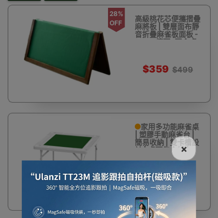
28%
高級桃花芯便攜摺疊
OFF
麻將板 | 雙層面布靜
音折疊麻雀板面板 -
80cm檯面 (不含桌
腳麻雀)
$359
$499
家用多功能麻雀桌
| 塑膠手動麻雀台 |
簡易收納 | 雙卡槽設
×
計 | 桌面包含絨布 -
102*102cm - 加寬
款
$599