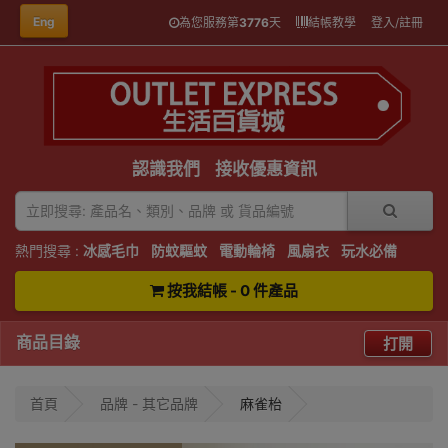
Eng
為您服務第
3776
天
結帳教學
登入/註冊
認識我們
接收優惠資訊
熱門搜尋 :
冰感毛巾
防蚊驅蚊
電動輪椅
風扇衣
玩水必備
按我結帳 - 0 件產品
商品目錄
打開
首頁
品牌 - 其它品牌
麻雀枱