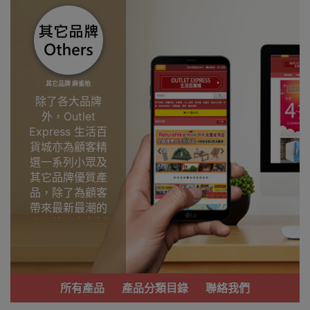
其它品牌 麻雀枱
除了各大品牌
外，Outlet
Express 生活百
貨城亦為顧客精
選一系列小眾及
其它品牌優質產
品，除了為顧客
帶來最新最潮的
產品外，亦包括
了多個實用又時
尚，價廉物美、
功能齊備的產
品。
所有產品
產品分類目錄
聯絡我們
我們每月會固定