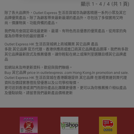
顯示 1 - 4 / 4 (共 1 頁)
除了各大品牌外，Outlet Express 生活百貨城亦為顧客精選一系列小眾及其它
品牌優質產品，除了為顧客帶來最新最潮的產品外，亦包括了多個實用又時
尚，價廉物美、功能齊備的產品。
我們每月會固定尋找最更新、最潮、有特色而且優惠的優質產品，從用家的角
度為你帶來你的最好選擇。
Outlet Express HK 生活百貨城網上商城購買 其它品牌 產品
多款 其它品牌 官方代理、香港供應商或進口商其它品牌產品選擇，我們有多款
其它品牌最新款式及推薦優惠，讓你輕鬆在網上或陳列室選購目標其它品牌產
品
如網站未及時更新資料，歡迎與我們聯絡。
Buy 其它品牌 price in outletexpress .com Hong Kong.In promotion and sale.
Outlet Express HK 生活百貨城在香港觀塘提供 其它品牌 在那裡買邊到買代理
資料及價錢實惠借批發優惠以及公司學校報價，
更可送到香港或澳門而部份產品比團購更優惠，更可以為你推薦推介相似產品
及優點缺點，請留意我們最新產品價格更新