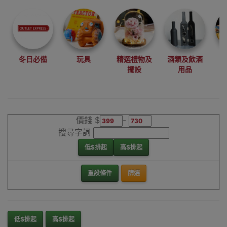
尋找最更新、最
潮、有特色而且
優惠的優質產
品，從用家的角
度為你帶來你的
冬日必備
玩具
精選禮物及
酒類及飲酒
最好選擇。
擺設
用品
其它品牌麻雀枱
香港銷售點
價錢 $
-
搜尋字詞
低$排起
高$排起
重設條件
篩選
低$排起
高$排起