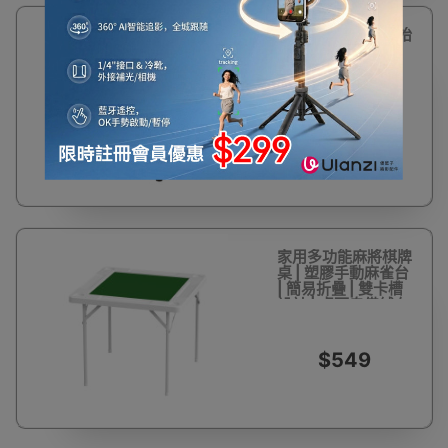
家用摺疊合金麻將枱
| 附柔絨布面桌 | X
型摺疊腳
$399
家用多功能麻將棋牌
桌 | 塑膠手動麻雀台
| 簡易折疊 | 雙卡槽
設計 | 桌面自備絨布
- 90*90*75cm - 標
準款
$549