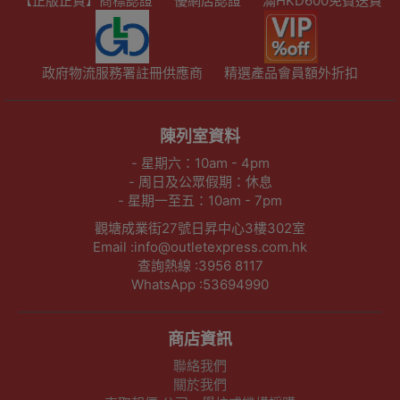
【正版正貨】商標認證
優網店認證
滿HKD600免費送貨
政府物流服務署註冊供應商
精選產品會員額外折扣
陳列室資料
- 星期六：10am - 4pm
- 周日及公眾假期：休息
- 星期一至五：10am - 7pm
觀塘成業街27號日昇中心3樓302室
Email :info@outletexpress.com.hk
查詢熱線 :3956 8117
WhatsApp :53694990
商店資訊
聯絡我們
關於我們