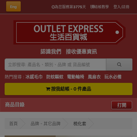
Eng
為您服務第
3775
天
結帳教學
登入/註冊
認識我們
接收優惠資訊
熱門搜尋 :
冰感毛巾
防蚊驅蚊
電動輪椅
風扇衣
玩水必備
按我結帳 - 0 件產品
商品目錄
打開
首頁
品牌 - 其它品牌
梳化套