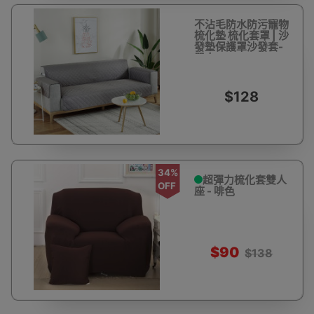
不沾毛防水防污寵物
梳化墊 梳化套罩 | 沙
發墊保護罩沙發套-
單人53*190cm
$128
34%
超彈力梳化套雙人
OFF
座 - 啡色
$90
$138