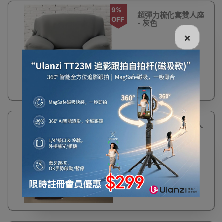
9%
超彈力梳化套雙人座
OFF
- 灰色
×
$125
$138
超彈力梳化套單人
座 - 啡色
$110