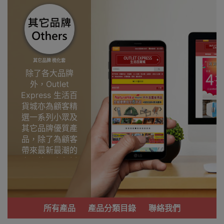
其它品牌 梳化套
除了各大品牌
外，Outlet
Express 生活百
貨城亦為顧客精
選一系列小眾及
其它品牌優質產
品，除了為顧客
帶來最新最潮的
產品外，亦包括
了多個實用又時
尚，價廉物美、
功能齊備的產
品。
所有產品
產品分類目錄
聯絡我們
我們每月會固定