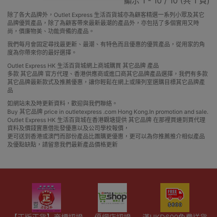
顯示 1 - 10 / 10 (共 1 頁)
除了各大品牌外，Outlet Express 生活百貨城亦為顧客精選一系列小眾及其它
品牌優質產品，除了為顧客帶來最新最潮的產品外，亦包括了多個實用又時
尚，價廉物美、功能齊備的產品。
我們每月會固定尋找最更新、最潮、有特色而且優惠的優質產品，從用家的角
度為你帶來你的最好選擇。
Outlet Express HK 生活百貨城網上商城購買 其它品牌 產品
多款 其它品牌 官方代理、香港供應商或進口商其它品牌產品選擇，我們有多款
其它品牌最新款式及推薦優惠，讓你輕鬆在網上或陳列室選購目標其它品牌產
品
如網站未及時更新資料，歡迎與我們聯絡。
Buy 其它品牌 price in outletexpress .com Hong Kong.In promotion and sale.
Outlet Express HK 生活百貨城在香港觀塘提供 其它品牌 在那裡買邊到買代理
資料及價錢實惠借批發優惠以及公司學校報價，
更可送到香港或澳門而部份產品比團購更優惠，更可以為你推薦推介相似產品
及優點缺點，請留意我們最新產品價格更新