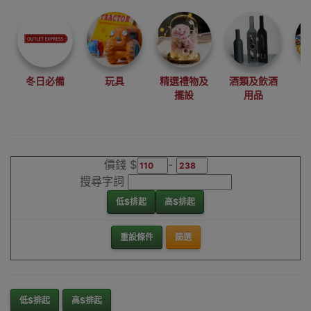
尋找最更新、最
潮、有特色而且
優惠的優質產
品，從用家的角
度為你帶來你的
冬日必備
玩具
精選禮物及
酒類及飲酒
最好選擇。
擺設
用品
其它品牌梳化套
香港銷售點
價錢 $
-
搜尋字詞
低$排起
高$排起
重設條件
篩選
低$排起
高$排起