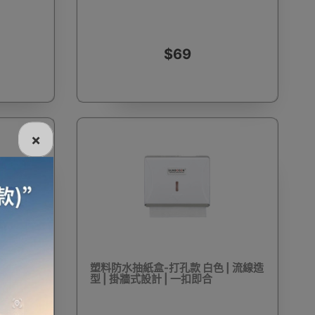
$69
電話
電動牙刷
電煮食爐
雪櫃
×
線
電熱水機
導入導出機
風扇及冷風機
機
測體溫計
美髮造型
剪髮器
 | 流線
塑料防水抽紙盒-打孔款 白色 | 流線造
型 | 掛牆式設計 | 一扣即合