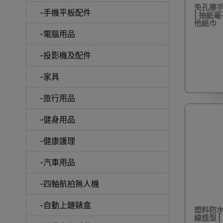
免孔擦手
-手機平板配件
| 抽紙毫
他紙巾
-電腦用品
室內外
-投影機及配件
-家具
-旅行用品
-健身用品
露
-健康護理
-汽車用品
-四軸航拍無人機
-自動上鏈錶盒
塑料防水
線造型 |