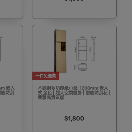
工具
迷你風扇
按摩用品
翻譯機
D打印
天文望遠鏡
永生花
皮具及鞋具護理
一件免運費
m 嵌入
不銹鋼多功能紙巾盒-1200mm 嵌入
 耐磨防刮
式 金色 | 超大空間設計 | 耐磨防刮花 |
典雅高貴質感
RFID卡套
VR眼鏡(一體式)
VR眼鏡(手機用)
$1,800