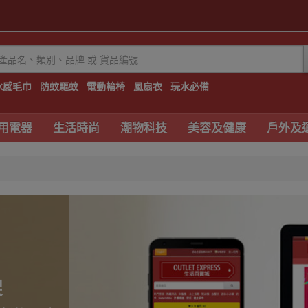
冰感毛巾
防蚊驅蚊
電動輪椅
風扇衣
玩水必備
用電器
生活時尚
潮物科技
美容及健康
戶外及
架