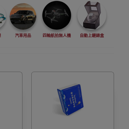
理
汽車用品
四軸航拍無人機
自動上鏈錶盒
拳擊用品
數碼影像
VR眼鏡(虛擬實景眼鏡)
鏡
廚房電器
縫紉機衣車
浮潛用品