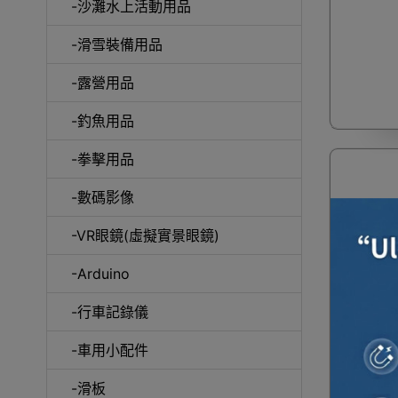
-沙灘水上活動用品
-滑雪裝備用品
咖
-露營用品
-釣魚用品
-拳擊用品
-數碼影像
-VR眼鏡(虛擬實景眼鏡)
-Arduino
-行車記錄儀
塑料防水
-車用小配件
造型 | 
-滑板