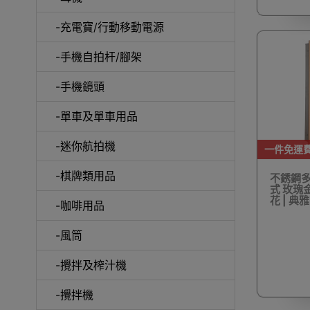
-充電寶/行動移動電源
-手機自拍杆/腳架
-手機鏡頭
-單車及單車用品
電動
-迷你航拍機
一件免運
-棋牌類用品
不銹鋼多
式 玫瑰金
花 | 典
-咖啡用品
快速
-風筒
-攪拌及榨汁機
-攪拌機