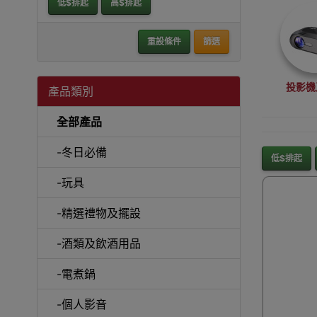
低$排起
高$排起
重設條件
篩選
投影機
產品類別
全部產品
-冬日必備
低$排起
-玩具
沙
-精選禮物及擺設
-酒類及飲酒用品
-電煮鍋
A
-個人影音