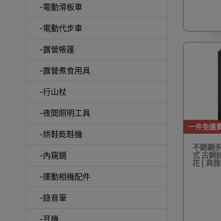
-電動滑板車
-電動代步車
-露營帳篷
-露營煮食用具
-行山杖
啞鈴
-夜間照明工具
一件免運
-烘鞋乾鞋機
不銹鋼多
-內窺鏡
式 古銅紋
花 | 典
UV消
-運動相機配件
-錄音筆
-耳機