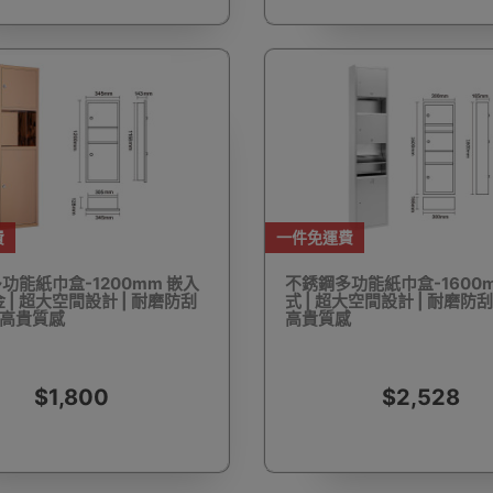
護目鏡
除塵蟎機
電池產品
雙筒望遠鏡
單筒望
滑板
成人滑板車
手錶盒
手錶收納盒
大聲公
費
一件免運費
功能紙巾盒-1200mm 嵌入
不銹鋼多功能紙巾盒-1600
 | 超大空間設計 | 耐磨防刮
式 | 超大空間設計 | 耐磨防刮
雅高貴質感
高貴質感
調節啞鈴
鈴片組合啞鈴
拉力繩/阻力帶
掌上壓支架
瑜
$1,800
$2,528