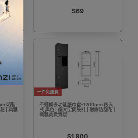
$69
加濕器及香薰機
體重及體脂磅
新年大掃除法寶
聖誕樹
電暖蛋
電熱衣著
燒烤爐
一件免運費
m 明裝
不銹鋼多功能紙巾盒-1200mm 嵌入
花 | 典雅
式 黑色 | 超大空間設計 | 耐磨防刮花 |
車
血壓計
救車寶過江龍
無葉風扇
典雅高貴質感
$1,800