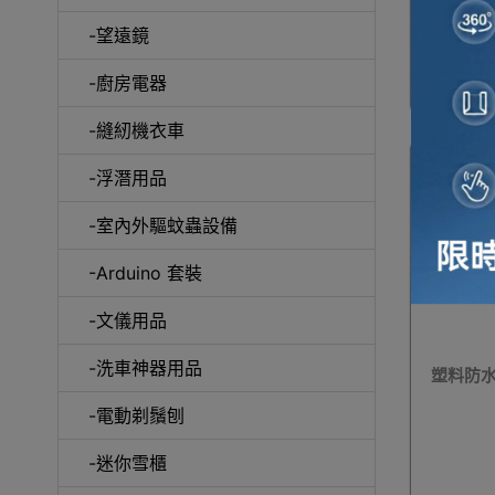
-望遠鏡
冷風
-廚房電器
-縫紉機衣車
-浮潛用品
-室內外驅蚊蟲設備
自動吸塵
-Arduino 套裝
-文儀用品
-洗車神器用品
塑料防水
抽
-電動剃鬚刨
-迷你雪櫃