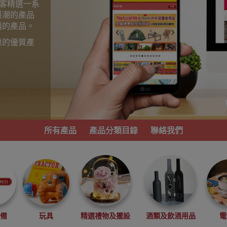
為顧客精選一系
最潮的產品
備的產品。
惠的優質產
。
所有產品
產品分類目錄
聯絡我們
必備
玩具
精選禮物及擺設
酒類及飲酒用品
電