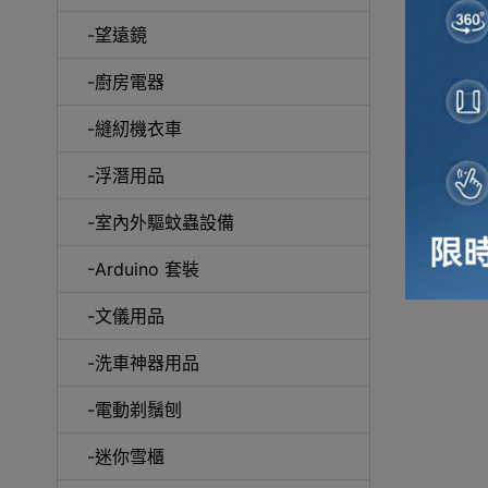
-望遠鏡
冷風
-廚房電器
-縫紉機衣車
-浮潛用品
-室內外驅蚊蟲設備
自動吸塵
-Arduino 套裝
-文儀用品
-洗車神器用品
抽
-電動剃鬚刨
-迷你雪櫃