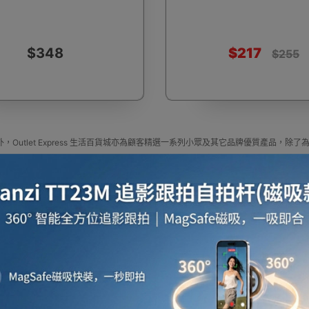
$348
$217
$255
啡用品
風筒
攪拌及榨汁機
攪拌機
室內
，Outlet Express 生活百貨城亦為顧客精選一系列小眾及其它品牌優質產品
焗爐
空氣清新機
濾水器
繪圖板
水牙
定尋找最更新、最潮、有特色而且優惠的優質產品，從用家的角度為你帶來你的最好
press HK 生活百貨城網上商城購買 其它品牌 產品
牌 官方代理、香港供應商或進口商其它品牌產品選擇，我們有多款其它品牌最新款式
更新資料，歡迎與我們聯絡。
e in outletexpress .com Hong Kong.In promotion and sale.
Express HK 生活百貨城在香港觀塘提供 其它品牌 在那裡買邊到買代理資料及價錢實惠
座檯扇
吸塵機
收音機
蒸氣焗爐
抽濕
或澳門而部份產品比團購更優惠，更可以為你推薦推介相似產品及優點缺點，請留意