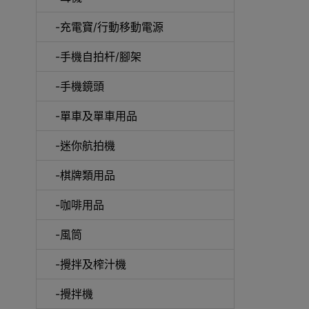
-充電寶/行動移動電源
-手機自拍杆/腳架
-手機鏡頭
-單車及單車用品
電動
-迷你航拍機
-棋牌類用品
-咖啡用品
快速
-風筒
-攪拌及榨汁機
-攪拌機