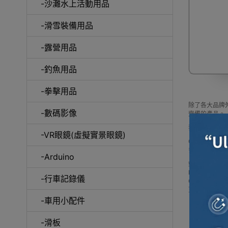
-沙灘水上活動用品
-滑雪裝備用品
咖
-露營用品
-釣魚用品
-拳擊用品
除了各大品牌外
-數碼影像
齊備的產品。
我們每月會固
-VR眼鏡(虛擬實景眼鏡)
Outlet Ex
多款 其它品
-Arduino
如網站未及時
Buy 其它品牌 pric
-行車記錄儀
Outlet 
更可送到香港
-車用小配件
-滑板