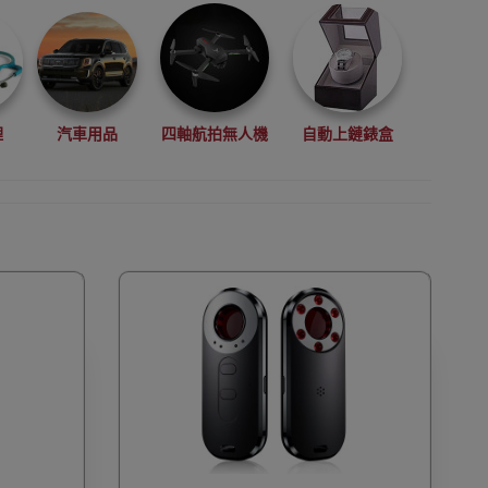
理
汽車用品
四軸航拍無人機
自動上鏈錶盒
拳擊用品
數碼影像
VR眼鏡(虛擬實景眼鏡)
鏡
廚房電器
縫紉機衣車
浮潛用品