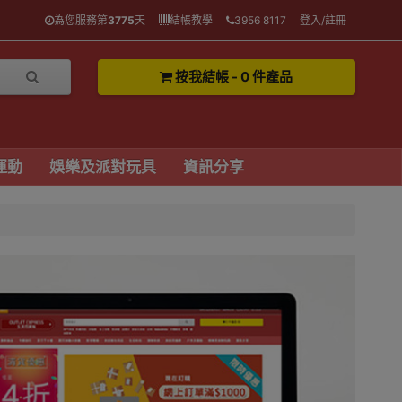
為您服務第
3775
天
結帳教學
3956 8117
登入/註冊
按我結帳 - 0 件產品
運動
娛樂及派對玩具
資訊分享