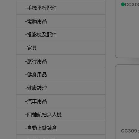
CC3
-手機平板配件
-電腦用品
室內外
-投影機及配件
-家具
-旅行用品
-健身用品
露
-健康護理
-汽車用品
-四軸航拍無人機
-自動上鏈錶盒
CC30