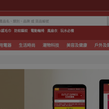
冰感毛巾
防蚊驅蚊
電動輪椅
風扇衣
玩水必備
用電器
生活時尚
潮物科技
美容及健康
戶外及