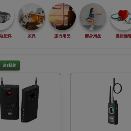
及配件
家具
旅行用品
健身用品
健康護
高$排起
灘水上活動用品
滑雪裝備用品
露營用品
釣魚用品
rduino
行車記錄儀
車用小配件
滑板
望遠