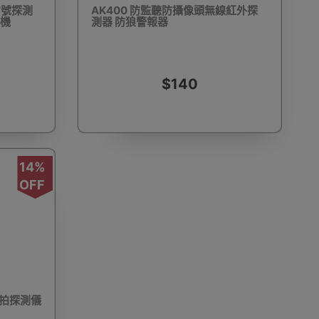
信號探測
AK400 防監聽防攝像頭無線紅外探
影機
測器 防狼警報器
動剃鬚刨
迷你雪櫃
電動滑板車
電動代步車
$140
14%
鞋機
內窺鏡
運動相機配件
錄音筆
OFF
單車及單車用品
迷你航拍機
棋牌類用品
偷拍探測儀