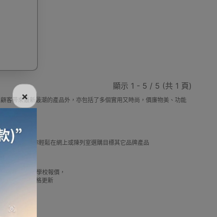
電話
電動牙刷
電煮食爐
雪櫃
顯示 1 - 5 / 5 (共 1 頁)
×
，除了為顧客帶來最新最潮的產品外，亦包括了多個實用又時尚，價廉物美、功能
線
電熱水機
導入導出機
風扇及冷風機
選擇。
及推薦優惠，讓你輕鬆在網上或陳列室選購目標其它品牌產品
借批發優惠以及公司學校報價，
機
測體溫計
美髮造型
剪髮器
我們最新產品價格更新