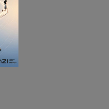
加濕器及香薰機
體重及體脂磅
新年大掃除法寶
聖誕樹
電暖蛋
電熱衣著
燒烤爐
車
血壓計
救車寶過江龍
無葉風扇