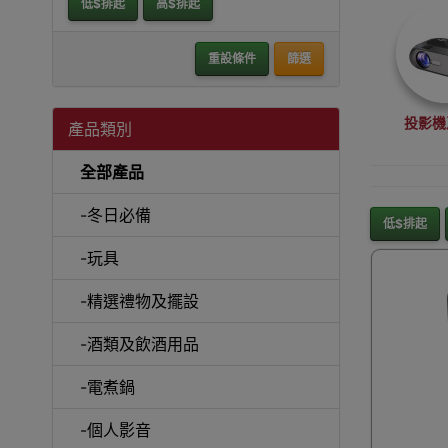
低$排起
高$排起
重設條件
篩選
投影機
產品類別
全部產品
-冬日必備
低$排起
-玩具
沙
-精選禮物及擺設
-酒類及飲酒用品
-電煮鍋
A
-個人影音