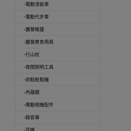
-電動滑板車
-電動代步車
-露營帳篷
-露營煮食用具
-行山杖
啞鈴
-夜間照明工具
-烘鞋乾鞋機
-內窺鏡
UV消
-運動相機配件
-錄音筆
-耳機