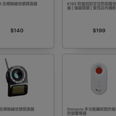
08 全頻無線信號探測器
K18S 防偷拍防定位防追蹤
器 | 強磁探頭 | 查找店內攝
驅蚊蟲設備
Arduino 套裝
文儀用品
洗車神器用品
電
$140
$199
營帳篷
露營煮食用具
行山杖
夜間照明工具
烘鞋乾
耳機
充電寶/行動移動電源
手機自拍杆/腳架
手機鏡頭
9 全頻無線信號探測器
Smoovie 多功能驅蚊款防
防狼警報器