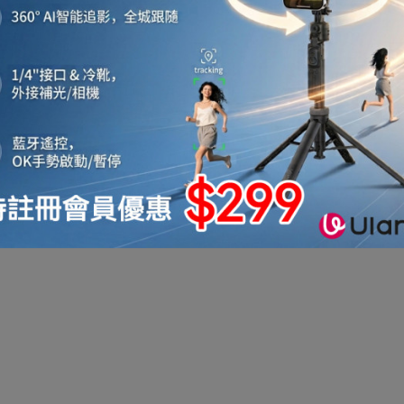
機
音響喇叭
即影即有相機
運動相機
電子鐘
機械人
太陽能充電
測量儀器
智能手錶手環及配件
真空機
迷你洗衣機
助聽器
拳套
迷你衣