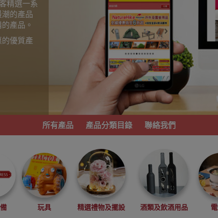
為顧客精選一系
最潮的產品
備的產品。
惠的優質產
。
所有產品
產品分類目錄
聯絡我們
必備
玩具
精選禮物及擺設
酒類及飲酒用品
電