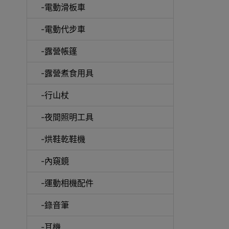
-電動滑板車
-電動代步車
-露營帳篷
-露營煮食用具
-行山杖
啞鈴
-夜間照明工具
-烘鞋乾鞋機
-內窺鏡
UV消
-運動相機配件
-錄音筆
-耳機