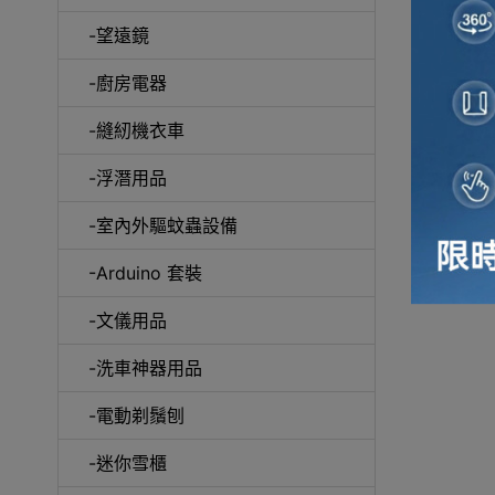
-望遠鏡
冷風
-廚房電器
-縫紉機衣車
-浮潛用品
-室內外驅蚊蟲設備
自動吸塵
-Arduino 套裝
-文儀用品
-洗車神器用品
抽
-電動剃鬚刨
-迷你雪櫃