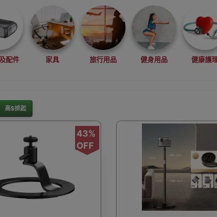
及配件
家具
旅行用品
健身用品
健康護
高$排起
灘水上活動用品
滑雪裝備用品
露營用品
釣魚用品
43%
OFF
rduino
行車記錄儀
車用小配件
滑板
望遠