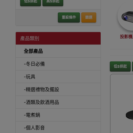
低$排起
高$排起
重設條件
篩選
投影機
產品類別
全部產品
-冬日必備
低$排起
-玩具
沙
-精選禮物及擺設
-酒類及飲酒用品
-電煮鍋
A
-個人影音