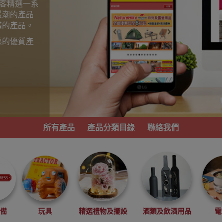
為顧客精選一系
最潮的產品
備的產品。
惠的優質產
。
所有產品
產品分類目錄
聯絡我們
必備
玩具
精選禮物及擺設
酒類及飲酒用品
電