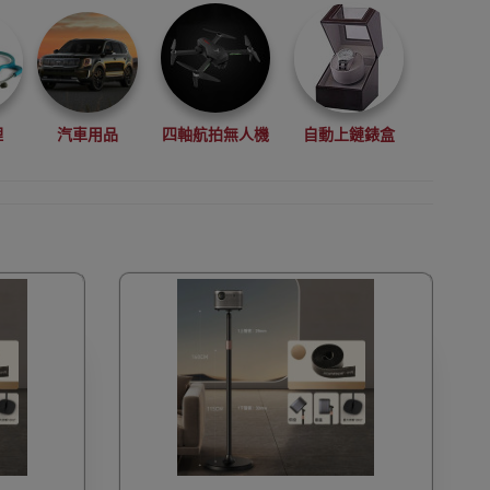
理
汽車用品
四軸航拍無人機
自動上鏈錶盒
拳擊用品
數碼影像
VR眼鏡(虛擬實景眼鏡)
鏡
廚房電器
縫紉機衣車
浮潛用品