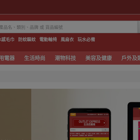
冰感毛巾
防蚊驅蚊
電動輪椅
風扇衣
玩水必備
用電器
生活時尚
潮物科技
美容及健康
戶外及