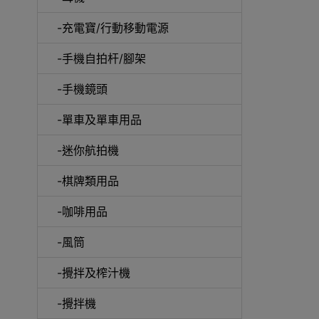
-充電寶/行動移動電源
-手機自拍杆/腳架
-手機鏡頭
-單車及單車用品
電動
-迷你航拍機
-棋牌類用品
-咖啡用品
快速
-風筒
-攪拌及榨汁機
-攪拌機