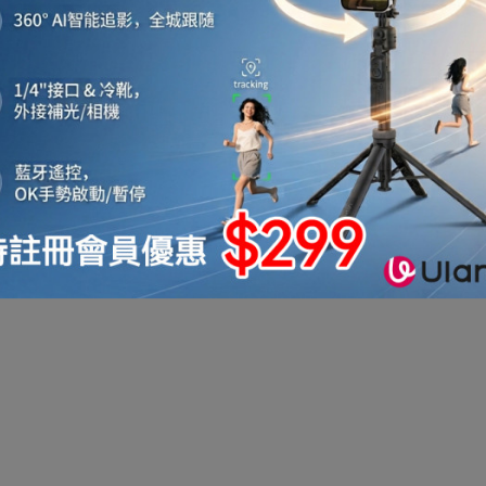
機
音響喇叭
即影即有相機
運動相機
電子鐘
機械人
太陽能充電
測量儀器
智能手錶手環及配件
真空機
迷你洗衣機
助聽器
拳套
迷你衣