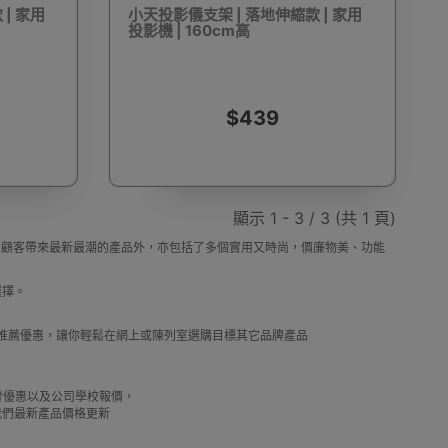
| 家用
小天投影儀支架 | 落地伸縮款 | 家用
投影機 | 160cm高
動剃鬚刨
迷你雪櫃
電動滑板車
電動代步車
$439
顯示 1 - 3 / 3 (共 1 頁)
鞋機
內窺鏡
運動相機配件
錄音筆
，除了為顧客帶來最新最潮的產品外，亦包括了多個實用又時尚，價廉物美、功能
選擇。
及推薦優惠，讓你輕鬆在網上或陳列室選購目標其它品牌產品
單車及單車用品
迷你航拍機
棋牌類用品
借批發優惠以及公司學校報價，
我們最新產品價格更新