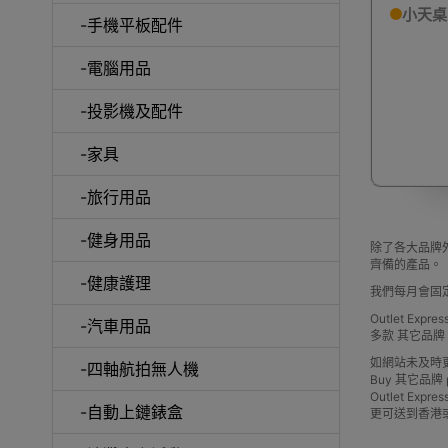
小天桌
-手機平板配件
-電腦用品
室內外
-投影機及配件
-家具
-旅行用品
-健身用品
露
除了各大品牌外
齊備的產品。
-健康護理
我們每月會固
Outlet Ex
-汽車用品
多款 其它品
如網站未及時
-四軸航拍無人機
Buy 其它品牌 pric
Outlet 
-自動上鏈錶盒
更可送到香港