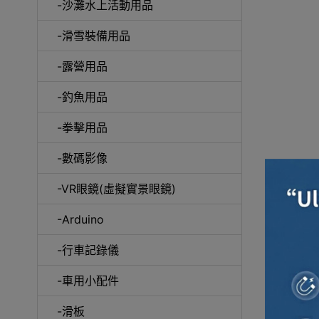
-沙灘水上活動用品
-滑雪裝備用品
咖
-露營用品
-釣魚用品
-拳擊用品
-數碼影像
-VR眼鏡(虛擬實景眼鏡)
-Arduino
-行車記錄儀
-車用小配件
-滑板