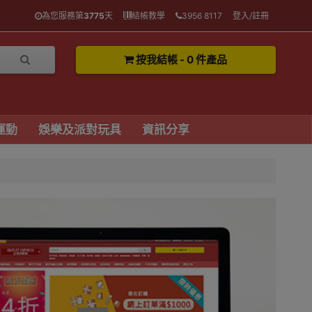
為您服務第
3775
天
結帳教學
3956 8117
登入/註冊
按我結帳 - 0 件產品
運動
娛樂及派對玩具
資訊分享