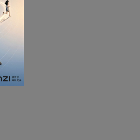
加濕器及香薰機
體重及體脂磅
新年大掃除法寶
聖誕樹
電暖蛋
電熱衣著
燒烤爐
車
血壓計
救車寶過江龍
無葉風扇