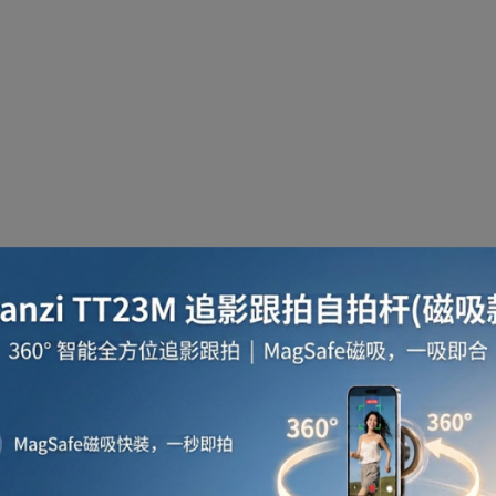
啡用品
風筒
攪拌及榨汁機
攪拌機
室內
焗爐
空氣清新機
濾水器
繪圖板
水牙
座檯扇
吸塵機
收音機
蒸氣焗爐
抽濕