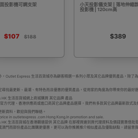
面投影機可調支架
小天投影儀支架 | 落地伸縮款 
投影機 | 120cm高
驅蚊蟲設備
Arduino 套裝
文儀用品
洗車神器用品
電
$107
$389
$188
營帳篷
露營煮食用具
行山杖
夜間照明工具
烘鞋乾
，Outlet Express 生活百貨城亦為顧客精選一系列小眾及其它品牌優質產品
定尋找最更新、最潮、有特色而且優惠的優質產品，從用家的角度為你帶來你的最好
press HK 生活百貨城網上商城購買 其它品牌 產品
牌 官方代理、香港供應商或進口商其它品牌產品選擇，我們有多款其它品牌最新款式
更新資料，歡迎與我們聯絡。
e in outletexpress .com Hong Kong.In promotion and sale.
耳機
充電寶/行動移動電源
手機自拍杆/腳架
手機鏡頭
Express HK 生活百貨城在香港觀塘提供 其它品牌 在那裡買邊到買代理資料及價錢實惠
或澳門而部份產品比團購更優惠，更可以為你推薦推介相似產品及優點缺點，請留意