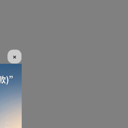
電話
電動牙刷
電煮食爐
雪櫃
×
線
電熱水機
導入導出機
風扇及冷風機
機
測體溫計
美髮造型
剪髮器