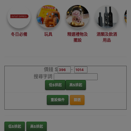
尋找最更新、最
潮、有特色而且
優惠的優質產
品，從用家的角
度為你帶來你的
冬日必備
玩具
精選禮物及
酒類及飲酒
最好選擇。
擺設
用品
其它品牌野餐桌
香港銷售點
價錢 $
-
搜尋字詞
低$排起
高$排起
重設條件
篩選
低$排起
高$排起