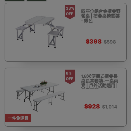
33%
四座位鋁合金摺疊野
OFF
餐桌 | 摺疊桌椅套裝
- 銀色
$398
$598
8%
1.8米便攜式摺疊長
OFF
桌長凳套裝-一桌兩
凳 | 戶外活動適用 |
無需安裝
$928
$1,014
一件免運費