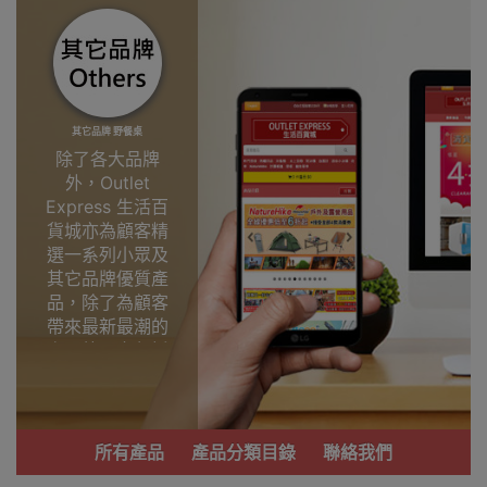
其它品牌 野餐桌
除了各大品牌
外，Outlet
Express 生活百
貨城亦為顧客精
選一系列小眾及
其它品牌優質產
品，除了為顧客
帶來最新最潮的
產品外，亦包括
了多個實用又時
尚，價廉物美、
功能齊備的產
品。
所有產品
產品分類目錄
聯絡我們
我們每月會固定