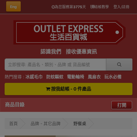
Eng
為您服務第
3775
天
結帳教學
登入/註冊
認識我們
接收優惠資訊
熱門搜尋 :
冰感毛巾
防蚊驅蚊
電動輪椅
風扇衣
玩水必備
按我結帳 - 0 件產品
商品目錄
打開
首頁
品牌 - 其它品牌
野餐桌