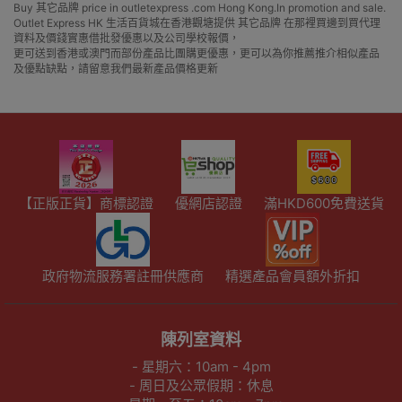
Buy 其它品牌 price in outletexpress .com Hong Kong.In promotion and sale.
Outlet Express HK 生活百貨城在香港觀塘提供 其它品牌 在那裡買邊到買代理
資料及價錢實惠借批發優惠以及公司學校報價，
更可送到香港或澳門而部份產品比團購更優惠，更可以為你推薦推介相似產品
及優點缺點，請留意我們最新產品價格更新
【正版正貨】商標認證
優網店認證
滿HKD600免費送貨
政府物流服務署註冊供應商
精選產品會員額外折扣
陳列室資料
- 星期六：10am - 4pm
- 周日及公眾假期：休息