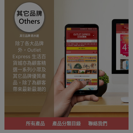
其它品牌 跣水遮
除了各大品牌
外，Outlet
Express 生活百
貨城亦為顧客精
選一系列小眾及
其它品牌優質產
品，除了為顧客
帶來最新最潮的
產品外，亦包括
了多個實用又時
尚，價廉物美、
功能齊備的產
品。
所有產品
產品分類目錄
聯絡我們
我們每月會固定