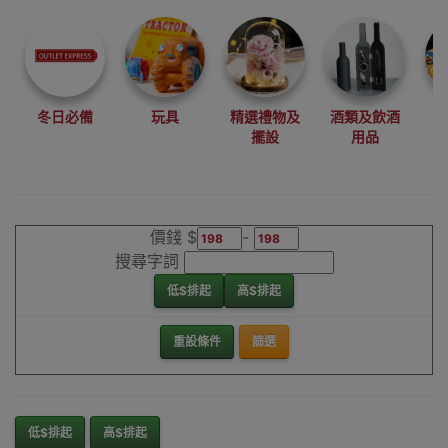
尋找最更新、最
潮、有特色而且
優惠的優質產
品，從用家的角
度為你帶來你的
冬日必備
玩具
精選禮物及
酒類及飲酒
最好選擇。
擺設
用品
其它品牌跣水遮
香港銷售點
價錢 $
-
搜尋字詞
低$排起
高$排起
重設條件
篩選
低$排起
高$排起