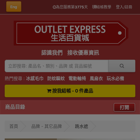
Eng
為您服務第
3775
天
結帳教學
登入/註冊
認識我們
接收優惠資訊
熱門搜尋 :
冰感毛巾
防蚊驅蚊
電動輪椅
風扇衣
玩水必備
按我結帳 - 0 件產品
商品目錄
打開
首頁
品牌 - 其它品牌
跣水遮