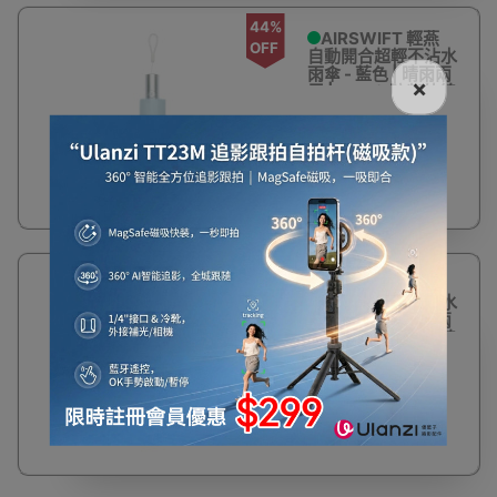
44%
AIRSWIFT 輕燕
OFF
自動開合超輕不沾水
雨傘 - 藍色 | 晴雨兩
×
用 | 99.9%防紫外線
$110
$198
44%
AIRSWIFT 輕燕
OFF
自動開合超輕不沾水
雨傘 - 綠色 | 晴雨兩
用 | 99.9%防紫外線
$110
$198