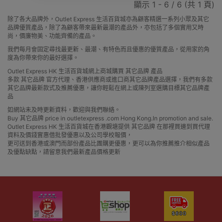
顯示 1 - 6 / 6 (共 1 頁)
除了各大品牌外，Outlet Express 生活百貨城亦為顧客精選一系列小眾及其它
品牌優質產品，除了為顧客帶來最新最潮的產品外，亦包括了多個實用又時
尚，價廉物美、功能齊備的產品。
我們每月會固定尋找最更新、最潮、有特色而且優惠的優質產品，從用家的角
度為你帶來你的最好選擇。
Outlet Express HK 生活百貨城網上商城購買 其它品牌 產品
多款 其它品牌 官方代理、香港供應商或進口商其它品牌產品選擇，我們有多款
其它品牌最新款式及推薦優惠，讓你輕鬆在網上或陳列室選購目標其它品牌產
品
如網站未及時更新資料，歡迎與我們聯絡。
Buy 其它品牌 price in outletexpress .com Hong Kong.In promotion and sale.
Outlet Express HK 生活百貨城在香港觀塘提供 其它品牌 在那裡買邊到買代理
資料及價錢實惠借批發優惠以及公司學校報價，
更可送到香港或澳門而部份產品比團購更優惠，更可以為你推薦推介相似產品
及優點缺點，請留意我們最新產品價格更新