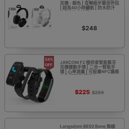
耳機 - 銀色 | 音樂跑步最佳伴侶
| 超長40小時續航 | 防水防汗
功能 | 快充技術
$248
24%
JAKCOM F2 極控者智能藍牙
OFF
耳機運動手環 | 二合一智能手
環 | 心率測量 | 可設置NFC擴展
功能 開門鎖 門禁卡
$225
$299
Langsdom BE02 Bone 無線