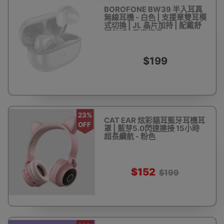
BOROFONE BW39 半入耳真
無線耳機 - 白色 | 支援單雙耳模
式切換 | JL 晶片加持 | 配戴舒
適無感 | 香港行貨
$199
23%
CAT EAR 炫彩貓耳藍牙耳機耳
OFF
罩 | 藍芽5.0閃速連接 15小時
超長續航 - 粉色
$152
$199