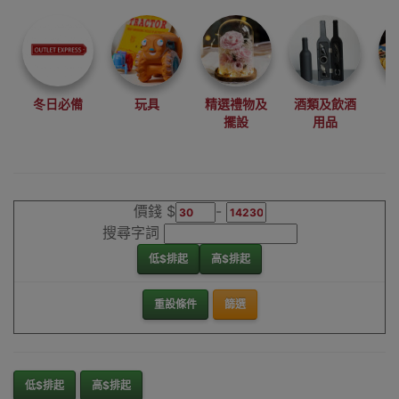
尋找最更新、最
潮、有特色而且
優惠的優質產
品，從用家的角
度為你帶來你的
冬日必備
玩具
精選禮物及
酒類及飲酒
最好選擇。
擺設
用品
其它品牌耳機香
港銷售點
價錢 $
-
搜尋字詞
低$排起
高$排起
重設條件
篩選
低$排起
高$排起