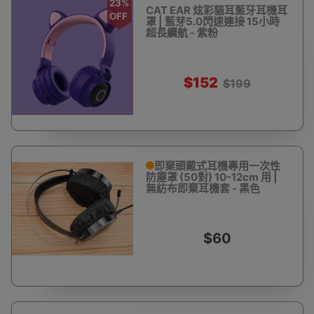
23%
CAT EAR 炫彩貓耳藍牙耳機耳
OFF
罩 | 藍芽5.0閃速連接 15小時
超長續航 - 紫粉
$152
$199
即棄頭戴式耳機專用一次性
防塵罩 (50對) 10-12cm 用 |
無紡布即棄耳機套 - 黑色
$60