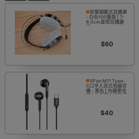
即棄頭戴式耳機罩
- 白色100隻裝 | 7-
8.5cm直徑耳機適
用
$60
VFan M11 Type-
C口半入耳式有線耳
機 - 黑色 | 內建麥克
風 | 高品質立體聲低
音 | 多功能控制
$40