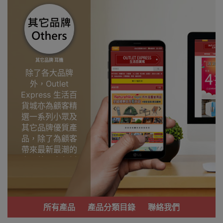
其它品牌 耳機
除了各大品牌
外，Outlet
Express 生活百
貨城亦為顧客精
選一系列小眾及
其它品牌優質產
品，除了為顧客
帶來最新最潮的
產品外，亦包括
了多個實用又時
尚，價廉物美、
功能齊備的產
品。
所有產品
產品分類目錄
聯絡我們
我們每月會固定