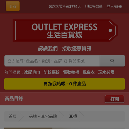
Eng
為您服務第
3774
天
結帳教學
登入/註冊
認識我們
接收優惠資訊
熱門搜尋 :
冰感毛巾
防蚊驅蚊
電動輪椅
風扇衣
玩水必備
按我結帳 - 0 件產品
商品目錄
打開
首頁
品牌 - 其它品牌
耳機