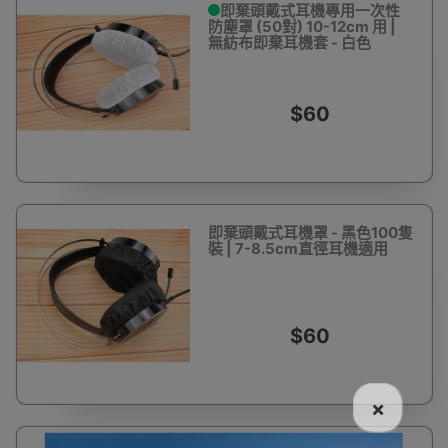
即棄頭戴式耳機專用一次性
防塵罩 (50對) 10-12cm 用 |
無紡布即棄耳機套 - 白色
$60
即棄頭戴式耳機罩 - 黑色100隻
裝 | 7-8.5cm直徑耳機適用
$60
×