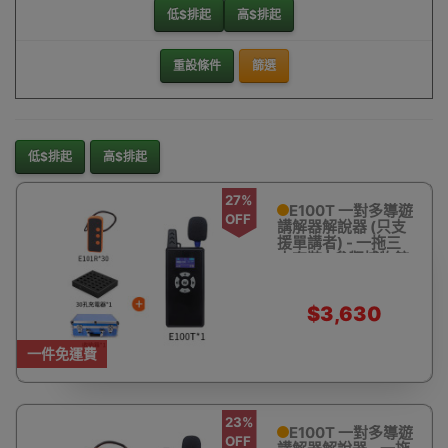
低$排起
高$排起
重設條件
篩選
低$排起
高$排起
27%
E100T 一對多導遊
OFF
講解器解說器 (只支
援單講者) - 一拖三
十套裝 | 參觀博物館
講解 | 無線解說器 導
覽系統 | 帶團會議教
學 接待翻譯 同聲傳
$3,630
譯
$5,040
一件免運費
23%
E100T 一對多導遊
OFF