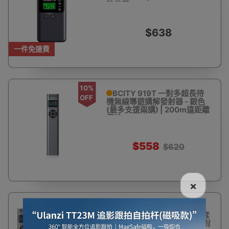
時使用
$638
一件免運費
10%
BCITY 919T 一對多超長待
OFF
機無線導遊講解發射器 - 銀色
(最多支援兩講) | 200m遠距離
傳輸
$558
$620
×
BCITY 919T 一對多超長待機
無線導遊講解器套裝 - 1拖10套
裝 | 智慧降噪高清音質 | 一鍵對