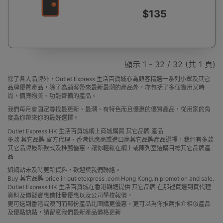
$135
顯示 1 - 32 / 32 (共 1 頁)
除了各大品牌外，Outlet Express 生活百貨城亦為顧客精選一系列小眾及其它
品牌優質產品，除了為顧客帶來最新最潮的產品外，亦包括了多個實用又時
尚，價廉物美、功能齊備的產品。
我們每月會固定尋找最更新、最潮、有特色而且優惠的優質產品，從用家的角
度為你帶來你的最好選擇。
Outlet Express HK 生活百貨城網上商城購買 其它品牌 產品
多款 其它品牌 官方代理、香港供應商或進口商其它品牌產品選擇，我們有多款
其它品牌最新款式及推薦優惠，讓你輕鬆在網上或陳列室選購目標其它品牌產
品
如網站未及時更新資料，歡迎與我們聯絡。
Buy 其它品牌 price in outletexpress .com Hong Kong.In promotion and sale.
Outlet Express HK 生活百貨城在香港觀塘提供 其它品牌 在那裡買邊到買代理
資料及價錢實惠借批發優惠以及公司學校報價，
更可送到香港或澳門而部份產品比團購更優惠，更可以為你推薦推介相似產品
及優點缺點，請留意我們最新產品價格更新