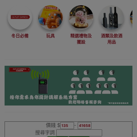
尋找最更新、最
潮、有特色而且
優惠的優質產
品，從用家的角
度為你帶來你的
冬日必備
玩具
精選禮物及
酒類及飲酒
最好選擇。
擺設
用品
其它品牌無線導
遊講解器系統香
港銷售點
價錢 $
-
搜尋字詞