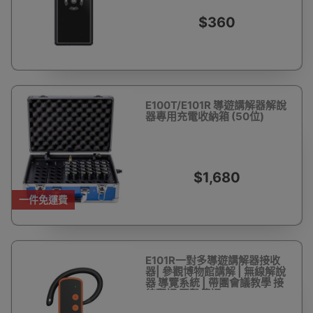
$360
E100T/E101R 導遊講解器解說
器專用充電收納箱 (50位)
$1,680
一件免運費
E101R一對多導遊講解器接收
器| 參觀博物館講解 | 無線解說
器 導覽系統 | 帶團會議教學 接
待翻譯 同聲傳譯