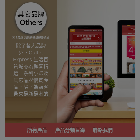
其它品牌 無線導遊講解器系統
除了各大品牌
外，Outlet
Express 生活百
貨城亦為顧客精
選一系列小眾及
其它品牌優質產
品，除了為顧客
帶來最新最潮的
產品外，亦包括
了多個實用又時
尚，價廉物美、
功能齊備的產
品。
所有產品
產品分類目錄
聯絡我們
我們每月會固定