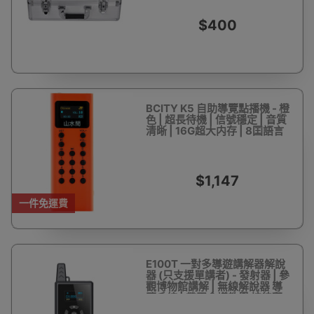
$400
BCITY K5 自助導覽點播機 - 橙
色 | 超長待機 | 信號穩定 | 音質
清晰 | 16G超大内存 | 8囯語言
$1,147
一件免運費
E100T 一對多導遊講解器解說
器 (只支援單講者) - 發射器 | 參
觀博物館講解 | 無線解說器 導
覽系統 | 帶團會議教學 接待翻
譯 同聲傳譯