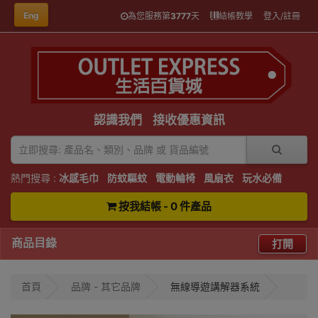
Eng
為您服務第
3777
天
結帳教學
登入/註冊
認識我們
接收優惠資訊
熱門搜尋 :
冰感毛巾
防蚊驅蚊
電動輪椅
風扇衣
玩水必備
按我結帳 - 0 件產品
商品目錄
打開
首頁
品牌 - 其它品牌
無線導遊講解器系統