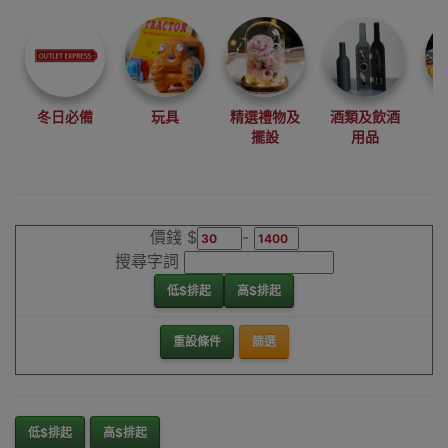
尋找最更新、最
潮、有特色而且
優惠的優質產
品，從用家的角
度為你帶來你的
冬日必備
玩具
精選禮物及
酒類及飲酒
最好選擇。
擺設
用品
其它品牌擋水沙
包香港銷售點
價錢 $
-
搜尋字詞
低$排起
高$排起
重設條件
篩選
低$排起
高$排起