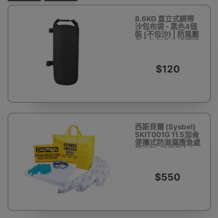
8.6KG 直立式綁帶
沙包布袋 - 黑色4個
裝 (不包沙) | 防風壓
重 | 任何戶外帳篷適
用
$120
西斯貝爾 (Sysbel)
SKIT001G 11.5加侖
便攜式防溢漏應急處
理套裝-通用型 | 小
規模溢漏用 | 歐盟認
證 | 香港行貨
$550