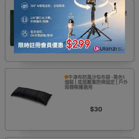
一次性帆布吸水膨脹袋沙包
40*60cm - 綠色帆布 | 超輕便
運輸收納 | 遇水膨脹100倍達
20KG | 可重覆使用
$30
牛津布防風沙包布袋 -黑色1
個裝 | 底部壓重防倒固定 | 戶外
雨棚帳篷適用
$30