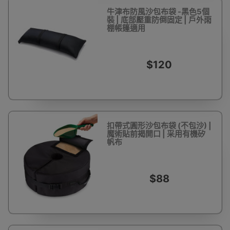
牛津布防風沙包布袋 -黑色5個
裝 | 底部壓重防倒固定 | 戶外雨
棚帳篷適用
$120
扣帶式圓形沙包布袋 (不包沙) |
魔術貼前揭開口 | 采用有機矽
帆布
$88