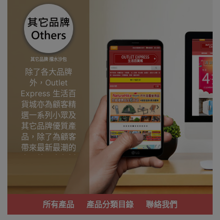
其它品牌 擋水沙包
除了各大品牌
外，Outlet
Express 生活百
貨城亦為顧客精
選一系列小眾及
其它品牌優質產
品，除了為顧客
帶來最新最潮的
產品外，亦包括
了多個實用又時
尚，價廉物美、
功能齊備的產
品。
所有產品
產品分類目錄
聯絡我們
我們每月會固定