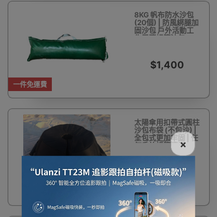
8KG 帆布防水沙包
(20個) | 防風綁腿加
固沙包 戶外活動工
作展覽帳篷沙包
$1,400
一件免運費
太陽傘用扣帶式圓柱
沙包布袋 (不包沙) |
全包式更加牢固 | 任
×
何戶外帳篷適用
$118