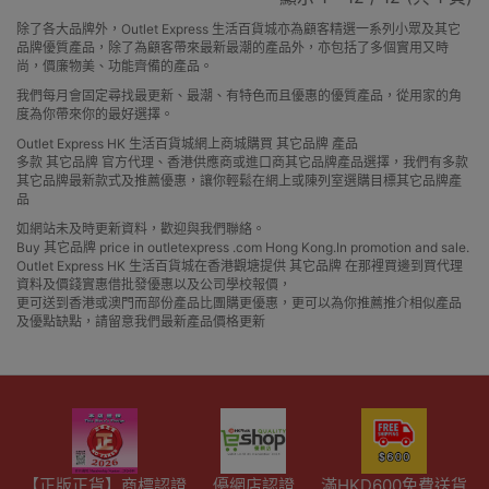
除了各大品牌外，Outlet Express 生活百貨城亦為顧客精選一系列小眾及其它
品牌優質產品，除了為顧客帶來最新最潮的產品外，亦包括了多個實用又時
尚，價廉物美、功能齊備的產品。
我們每月會固定尋找最更新、最潮、有特色而且優惠的優質產品，從用家的角
度為你帶來你的最好選擇。
Outlet Express HK 生活百貨城網上商城購買 其它品牌 產品
多款 其它品牌 官方代理、香港供應商或進口商其它品牌產品選擇，我們有多款
其它品牌最新款式及推薦優惠，讓你輕鬆在網上或陳列室選購目標其它品牌產
品
如網站未及時更新資料，歡迎與我們聯絡。
Buy 其它品牌 price in outletexpress .com Hong Kong.In promotion and sale.
Outlet Express HK 生活百貨城在香港觀塘提供 其它品牌 在那裡買邊到買代理
資料及價錢實惠借批發優惠以及公司學校報價，
更可送到香港或澳門而部份產品比團購更優惠，更可以為你推薦推介相似產品
及優點缺點，請留意我們最新產品價格更新
【正版正貨】商標認證
優網店認證
滿HKD600免費送貨