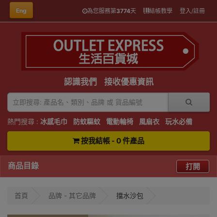
Eng
為您服務第
3774
天
結帳教學
登入/註冊
認識我們
接收優惠資訊
熱門搜尋 :
冰感毛巾
防蚊驅蚊
電動輪椅
風扇衣
玩水必備
按我結帳 - 0 件產品
商品目錄
打開
首頁
品牌 - 其它品牌
擋水沙包