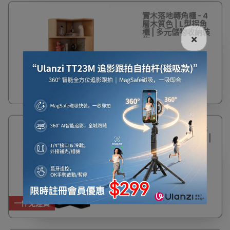
實木落地轉角櫃 - 4
層木質色 | L型拐角
櫃 | 多元儲物收納裝
×
飾
$578
實木落地轉角櫃 - 5
層黑色 | L型拐角櫃 |
多元儲物收納裝飾
$745
一件免運費