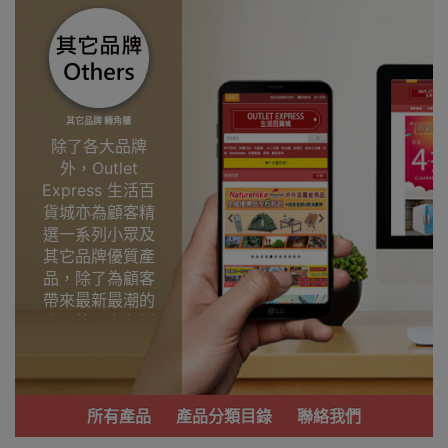
其它品牌 轉角櫃
除了各大品牌
外，Outlet
Express 生活百
貨城亦為顧客精
選一系列小眾及
其它品牌優質產
品，除了為顧客
帶來最新最潮的
產品外，亦包括
了多個實用又時
尚，價廉物美、
功能齊備的產
品。
所有產品
產品分類目錄
聯絡我們
我們每月會固定