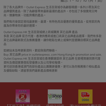
顯示 1 - 10 / 10 (共 1 頁)
除了各大品牌外，Outlet Express 生活百貨城亦為顧客精選一系列小眾及其它
品牌優質產品，除了為顧客帶來最新最潮的產品外，亦包括了多個實用又時
尚，價廉物美、功能齊備的產品。
我們每月會固定尋找最更新、最潮、有特色而且優惠的優質產品，從用家的角
度為你帶來你的最好選擇。
Outlet Express HK 生活百貨城網上商城購買 其它品牌 產品
多款 其它品牌 官方代理、香港供應商或進口商其它品牌產品選擇，我們有多款
其它品牌最新款式及推薦優惠，讓你輕鬆在網上或陳列室選購目標其它品牌產
品
如網站未及時更新資料，歡迎與我們聯絡。
Buy 其它品牌 price in outletexpress .com Hong Kong.In promotion and sale.
Outlet Express HK 生活百貨城在香港觀塘提供 其它品牌 在那裡買邊到買代理
資料及價錢實惠借批發優惠以及公司學校報價，
更可送到香港或澳門而部份產品比團購更優惠，更可以為你推薦推介相似產品
及優點缺點，請留意我們最新產品價格更新