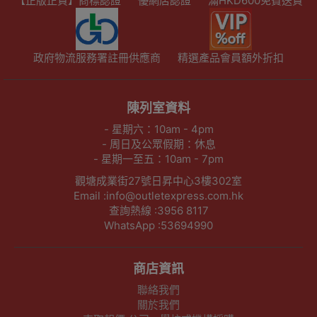
【正版正貨】商標認證
優網店認證
滿HKD600免費送貨
政府物流服務署註冊供應商
精選產品會員額外折扣
陳列室資料
- 星期六：10am - 4pm
- 周日及公眾假期：休息
- 星期一至五：10am - 7pm
觀塘成業街27號日昇中心3樓302室
Email :info@outletexpress.com.hk
查詢熱線 :3956 8117
WhatsApp :53694990
商店資訊
聯絡我們
關於我們