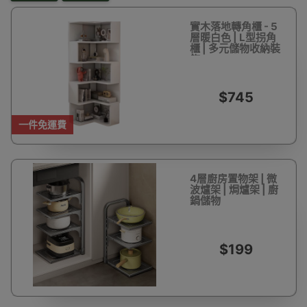
實木落地轉角櫃 - 5
層暖白色 | L型拐角
櫃 | 多元儲物收納裝
飾
$745
一件免運費
4層廚房置物架 | 微
波爐架 | 焗爐架 | 廚
鍋儲物
$199