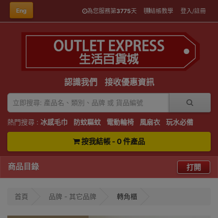
Eng
為您服務第
3775
天
結帳教學
登入/註冊
認識我們
接收優惠資訊
熱門搜尋 :
冰感毛巾
防蚊驅蚊
電動輪椅
風扇衣
玩水必備
按我結帳 - 0 件產品
商品目錄
打開
首頁
品牌 - 其它品牌
轉角櫃