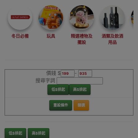
尋找最更新、最
潮、有特色而且
優惠的優質產
品，從用家的角
度為你帶來你的
冬日必備
玩具
精選禮物及
酒類及飲酒
最好選擇。
擺設
用品
其它品牌轉角櫃
香港銷售點
價錢 $
-
搜尋字詞
低$排起
高$排起
重設條件
篩選
低$排起
高$排起