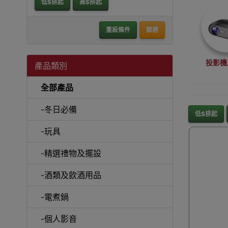
低$排起
高$排起
重設條件
篩選
投影機
產品類別
全部產品
-冬日必備
低$排起
-玩具
沙
-精選禮物及擺設
-酒類及飲酒用品
-電煮鍋
A
-個人影音