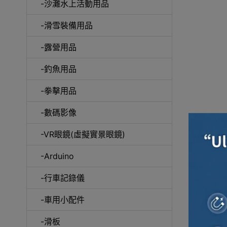
-沙灘水上活動用品
-滑雪裝備用品
咖
-露營用品
-釣魚用品
-拳擊用品
-數碼影像
-VR眼鏡(虛擬實景眼鏡)
-Arduino
-行車記錄儀
-車用小配件
-滑板