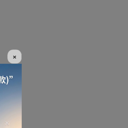
電話
電動牙刷
電煮食爐
雪櫃
×
線
電熱水機
導入導出機
風扇及冷風機
機
測體溫計
美髮造型
剪髮器