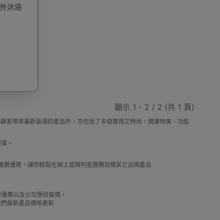
野外沐浴
動剃鬚刨
迷你雪櫃
電動滑板車
電動代步車
顯示 1 - 2 / 2 (共 1 頁)
鞋機
內窺鏡
運動相機配件
錄音筆
，除了為顧客帶來最新最潮的產品外，亦包括了多個實用又時尚，價廉物美、功能
選擇。
及推薦優惠，讓你輕鬆在網上或陳列室選購目標其它品牌產品
單車及單車用品
迷你航拍機
棋牌類用品
借批發優惠以及公司學校報價，
我們最新產品價格更新