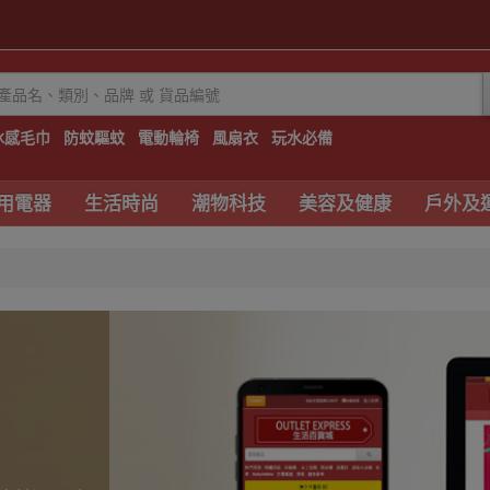
冰感毛巾
防蚊驅蚊
電動輪椅
風扇衣
玩水必備
用電器
生活時尚
潮物科技
美容及健康
戶外及