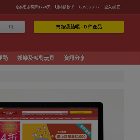
為您服務第
3774
天
結帳教學
3956 8117
登入/註冊
按我結帳 - 0 件產品
運動
娛樂及派對玩具
資訊分享