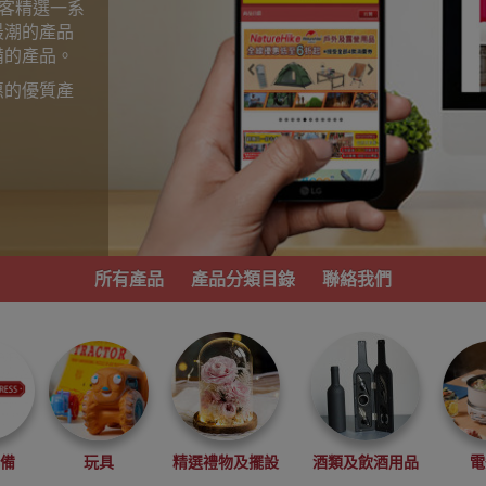
為顧客精選一系
最潮的產品
備的產品。
惠的優質產
。
所有產品
產品分類目錄
聯絡我們
必備
玩具
精選禮物及擺設
酒類及飲酒用品
電