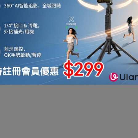
機
音響喇叭
即影即有相機
運動相機
電子鐘
機械人
太陽能充電
測量儀器
智能手錶手環及配件
真空機
迷你洗衣機
助聽器
拳套
迷你衣