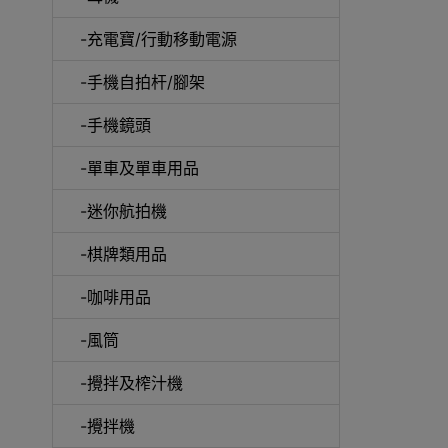
-充電寶/行動移動電源
-手機自拍杆/腳架
-手機鏡頭
-單車及單車用品
電動
-迷你航拍機
-棋牌類用品
-咖啡用品
快速
-風筒
-攪拌及榨汁機
-攪拌機