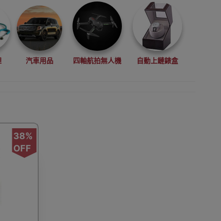
理
汽車用品
四軸航拍無人機
自動上鏈錶盒
拳擊用品
數碼影像
VR眼鏡(虛擬實景眼鏡)
38%
OFF
鏡
廚房電器
縫紉機衣車
浮潛用品