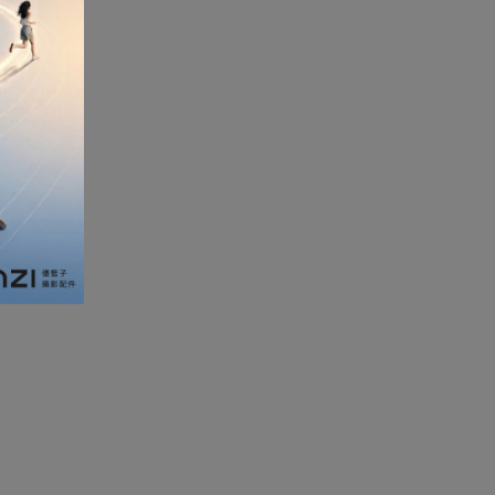
加濕器及香薰機
體重及體脂磅
新年大掃除法寶
聖誕樹
電暖蛋
電熱衣著
燒烤爐
車
血壓計
救車寶過江龍
無葉風扇