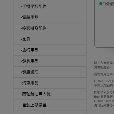
戶外便
-手機平板配件
-電腦用品
室內外
-投影機及配件
-家具
-旅行用品
-健身用品
露
除了各大品牌外
齊備的產品。
-健康護理
我們每月會固
Outlet Ex
-汽車用品
多款 其它品
如網站未及時
-四軸航拍無人機
Buy 其它品牌 pric
Outlet 
-自動上鏈錶盒
更可送到香港