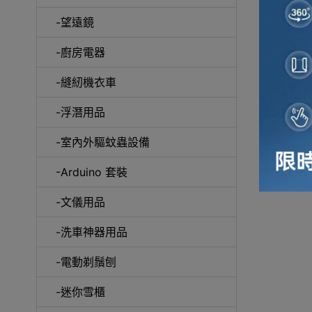
-望遠鏡
冷風
-廚房電器
-縫紉機衣車
-浮潛用品
-室內外驅蚊蟲設備
自動吸塵
-Arduino 套裝
-文儀用品
-洗車神器用品
抽
-電動剃鬚刨
-迷你雪櫃