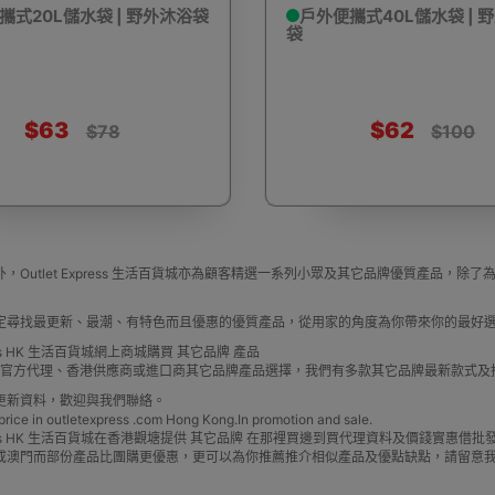
攜式20L儲水袋 | 野外沐浴袋
戶外便攜式40L儲水袋 | 
袋
驅蚊蟲設備
Arduino 套裝
文儀用品
洗車神器用品
電
$63
$62
$78
$100
營帳篷
露營煮食用具
行山杖
夜間照明工具
烘鞋乾
，Outlet Express 生活百貨城亦為顧客精選一系列小眾及其它品牌優質產品
定尋找最更新、最潮、有特色而且優惠的優質產品，從用家的角度為你帶來你的最好
press HK 生活百貨城網上商城購買 其它品牌 產品
牌 官方代理、香港供應商或進口商其它品牌產品選擇，我們有多款其它品牌最新款式
更新資料，歡迎與我們聯絡。
e in outletexpress .com Hong Kong.In promotion and sale.
耳機
充電寶/行動移動電源
手機自拍杆/腳架
手機鏡頭
Express HK 生活百貨城在香港觀塘提供 其它品牌 在那裡買邊到買代理資料及價錢實惠
或澳門而部份產品比團購更優惠，更可以為你推薦推介相似產品及優點缺點，請留意