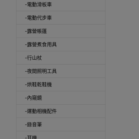
-電動滑板車
-電動代步車
-露營帳篷
-露營煮食用具
-行山杖
啞鈴
-夜間照明工具
-烘鞋乾鞋機
-內窺鏡
UV消
-運動相機配件
-錄音筆
-耳機