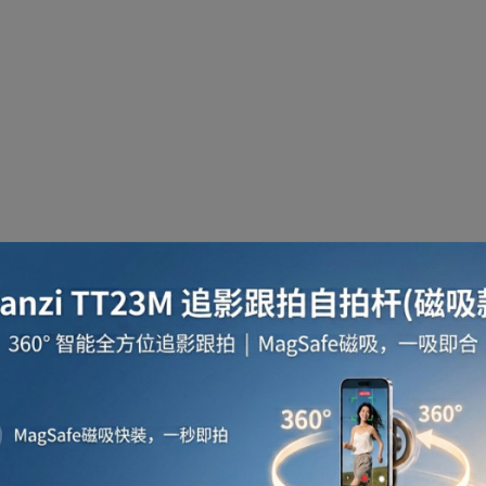
啡用品
風筒
攪拌及榨汁機
攪拌機
室內
焗爐
空氣清新機
濾水器
繪圖板
水牙
座檯扇
吸塵機
收音機
蒸氣焗爐
抽濕