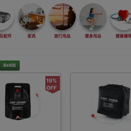
及配件
家具
旅行用品
健身用品
健康護
高$排起
灘水上活動用品
滑雪裝備用品
露營用品
釣魚用品
19%
OFF
rduino
行車記錄儀
車用小配件
滑板
望遠