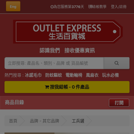
Eng
為您服務第
3776
天
結帳教學
登入/註冊
認識我們
接收優惠資訊
熱門搜尋 :
冰感毛巾
防蚊驅蚊
電動輪椅
風扇衣
玩水必備
按我結帳 - 0 件產品
商品目錄
打開
首頁
品牌 - 其它品牌
工兵鏟