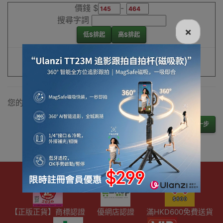
尋找最更新、最
價錢 $
-
潮、有特色而且
搜尋字詞
優惠的優質產
×
低$排起
高$排起
品，從用家的角
度為你帶來你的
重設條件
篩選
最好選擇。
其它品牌工兵鏟
香港銷售點
您的購物車內沒有產品！
下一步
【正版正貨】商標認證
優網店認證
滿HKD600免費送貨