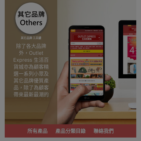
其它品牌 工兵鏟
除了各大品牌
外，Outlet
Express 生活百
貨城亦為顧客精
選一系列小眾及
其它品牌優質產
品，除了為顧客
帶來最新最潮的
產品外，亦包括
了多個實用又時
尚，價廉物美、
功能齊備的產
品。
所有產品
產品分類目錄
聯絡我們
我們每月會固定