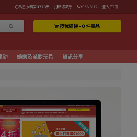
為您服務第
3773
天
結帳教學
3956 8117
登入/註冊
按我結帳 - 0 件產品
運動
娛樂及派對玩具
資訊分享