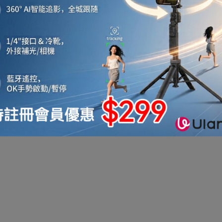
機
音響喇叭
即影即有相機
運動相機
電子鐘
機械人
太陽能充電
測量儀器
智能手錶手環及配件
真空機
迷你洗衣機
助聽器
拳套
迷你衣