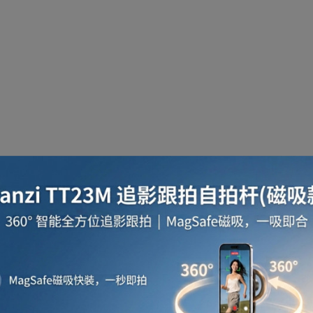
啡用品
風筒
攪拌及榨汁機
攪拌機
室內
焗爐
空氣清新機
濾水器
繪圖板
水牙
座檯扇
吸塵機
收音機
蒸氣焗爐
抽濕