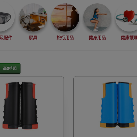
及配件
家具
旅行用品
健身用品
健康護
高$排起
灘水上活動用品
滑雪裝備用品
露營用品
釣魚用品
rduino
行車記錄儀
車用小配件
滑板
望遠