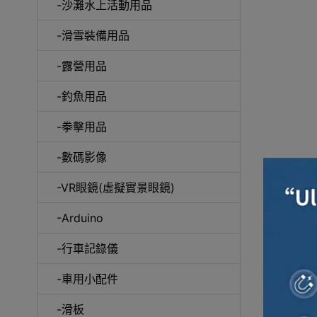
-沙灘水上活動用品
-滑雪裝備用品
咖
-露營用品
-釣魚用品
-拳擊用品
-數碼影像
-VR眼鏡(虛擬實景眼鏡)
-Arduino
-行車記錄儀
-車用小配件
-滑板