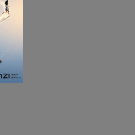
加濕器及香薰機
體重及體脂磅
新年大掃除法寶
聖誕樹
電暖蛋
電熱衣著
燒烤爐
車
血壓計
救車寶過江龍
無葉風扇