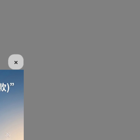
電話
電動牙刷
電煮食爐
雪櫃
×
線
電熱水機
導入導出機
風扇及冷風機
機
測體溫計
美髮造型
剪髮器