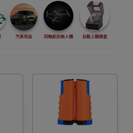
理
汽車用品
四軸航拍無人機
自動上鏈錶盒
拳擊用品
數碼影像
VR眼鏡(虛擬實景眼鏡)
鏡
廚房電器
縫紉機衣車
浮潛用品