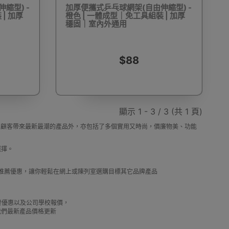
縮型) -
加厚便攜式乒乓球網架(自由伸縮型) -
| 加厚
橙色 | 一體成型｜免工具組裝 | 加厚
穩固｜室內外通用
動剃鬚刨
迷你雪櫃
電動滑板車
電動代步車
$88
顯示 1 - 3 / 3 (共 1 頁)
鞋機
內窺鏡
運動相機配件
錄音筆
，除了為顧客帶來最新最潮的產品外，亦包括了多個實用又時尚，價廉物美、功能
選擇。
及推薦優惠，讓你輕鬆在網上或陳列室選購目標其它品牌產品
單車及單車用品
迷你航拍機
棋牌類用品
借批發優惠以及公司學校報價，
我們最新產品價格更新