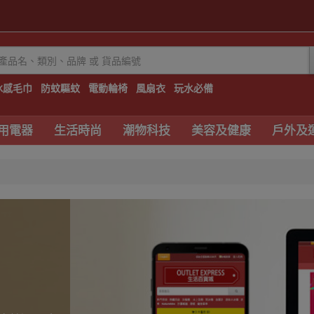
冰感毛巾
防蚊驅蚊
電動輪椅
風扇衣
玩水必備
用電器
生活時尚
潮物科技
美容及健康
戶外及