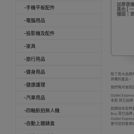
加厚便攜
-手機平板配件
黑色 | 
穩固｜
-電腦用品
室內外
-投影機及配件
-家具
-旅行用品
-健身用品
露
除了各大品牌外
齊備的產品。
-健康護理
我們每月會固
Outlet Ex
-汽車用品
多款 其它品
如網站未及時
-四軸航拍無人機
Buy 其它品牌 pric
Outlet 
-自動上鏈錶盒
更可送到香港