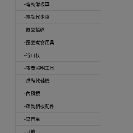
-電動滑板車
-電動代步車
-露營帳篷
-露營煮食用具
-行山杖
啞鈴
-夜間照明工具
-烘鞋乾鞋機
-內窺鏡
UV消
-運動相機配件
-錄音筆
-耳機