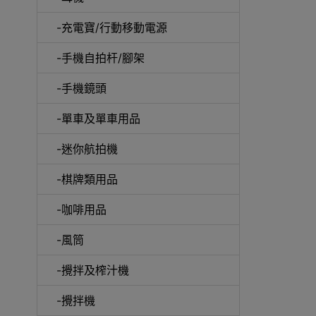
-充電寶/行動移動電源
-手機自拍杆/腳架
-手機鏡頭
-單車及單車用品
電動
-迷你航拍機
-棋牌類用品
-咖啡用品
快速
-風筒
-攪拌及榨汁機
-攪拌機