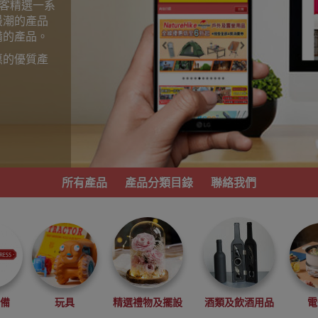
為顧客精選一系
最潮的產品
備的產品。
惠的優質產
。
所有產品
產品分類目錄
聯絡我們
必備
玩具
精選禮物及擺設
酒類及飲酒用品
電