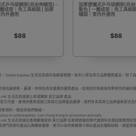
式乒乓球網架(自由伸縮型) -
加厚便攜式乒乓球網架(自由伸
一體成型｜免工具組裝 | 加厚
藍色 | 一體成型｜免工具組裝 
室內外通用
穩固｜室內外通用
驅蚊蟲設備
Arduino 套裝
文儀用品
洗車神器用品
電
$88
$88
營帳篷
露營煮食用具
行山杖
夜間照明工具
烘鞋乾
，Outlet Express 生活百貨城亦為顧客精選一系列小眾及其它品牌優質產品
定尋找最更新、最潮、有特色而且優惠的優質產品，從用家的角度為你帶來你的最好
press HK 生活百貨城網上商城購買 其它品牌 產品
牌 官方代理、香港供應商或進口商其它品牌產品選擇，我們有多款其它品牌最新款式
更新資料，歡迎與我們聯絡。
e in outletexpress .com Hong Kong.In promotion and sale.
耳機
充電寶/行動移動電源
手機自拍杆/腳架
手機鏡頭
Express HK 生活百貨城在香港觀塘提供 其它品牌 在那裡買邊到買代理資料及價錢實惠
或澳門而部份產品比團購更優惠，更可以為你推薦推介相似產品及優點缺點，請留意