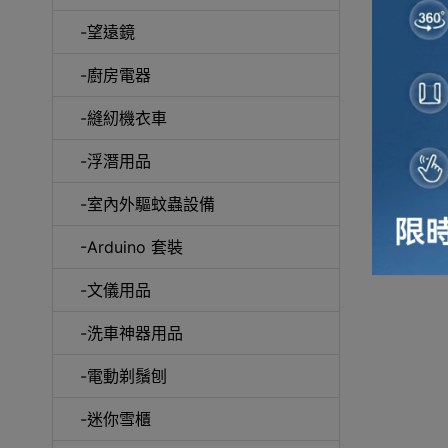
-望遠鏡
冷風
-廚房電器
-縫紉機衣車
-浮潛用品
-室內外驅蚊蟲設備
自動吸塵
-Arduino 套裝
-文儀用品
-洗車神器用品
抽
-電動剃鬚刨
-迷你雪櫃