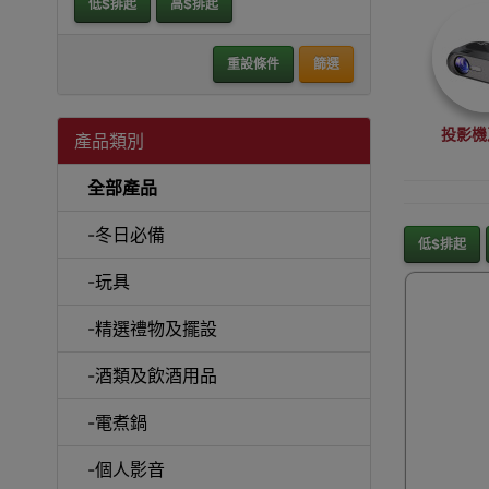
低$排起
高$排起
重設條件
篩選
投影機
產品類別
全部產品
-冬日必備
低$排起
-玩具
沙
-精選禮物及擺設
-酒類及飲酒用品
-電煮鍋
A
-個人影音