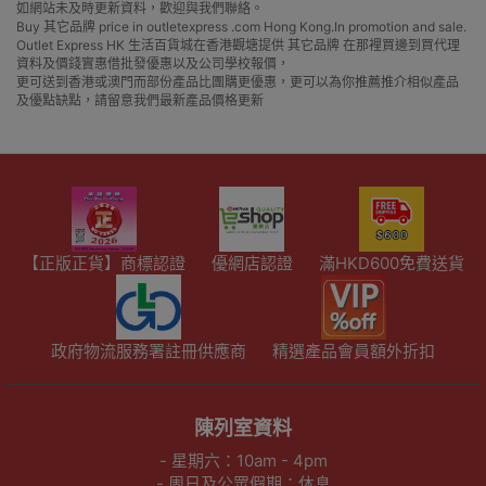
如網站未及時更新資料，歡迎與我們聯絡。
Buy 其它品牌 price in outletexpress .com Hong Kong.In promotion and sale.
Outlet Express HK 生活百貨城在香港觀塘提供 其它品牌 在那裡買邊到買代理
資料及價錢實惠借批發優惠以及公司學校報價，
更可送到香港或澳門而部份產品比團購更優惠，更可以為你推薦推介相似產品
及優點缺點，請留意我們最新產品價格更新
【正版正貨】商標認證
優網店認證
滿HKD600免費送貨
政府物流服務署註冊供應商
精選產品會員額外折扣
陳列室資料
- 星期六：10am - 4pm
- 周日及公眾假期：休息