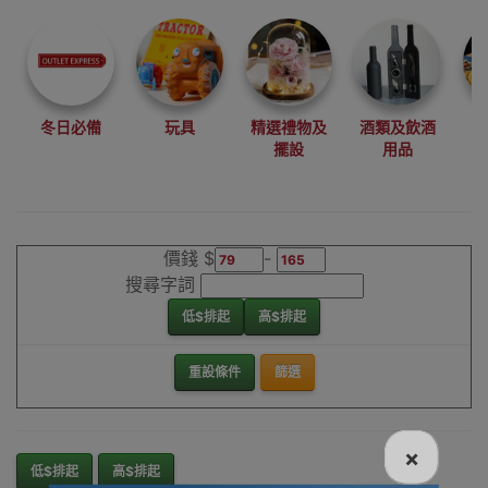
尋找最更新、最
潮、有特色而且
優惠的優質產
品，從用家的角
度為你帶來你的
冬日必備
玩具
精選禮物及
酒類及飲酒
最好選擇。
擺設
用品
其它品牌電話袋/
證件包香港銷售
點
價錢 $
-
搜尋字詞
低$排起
高$排起
重設條件
篩選
×
低$排起
高$排起