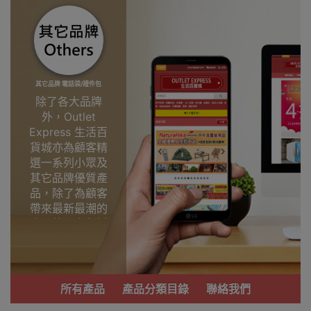
其它品牌 電話袋/證件包
除了各大品牌
外，Outlet
Express 生活百
貨城亦為顧客精
選一系列小眾及
其它品牌優質產
品，除了為顧客
帶來最新最潮的
產品外，亦包括
了多個實用又時
尚，價廉物美、
功能齊備的產
品。
所有產品
產品分類目錄
聯絡我們
我們每月會固定