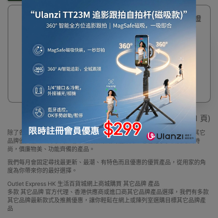
35%
多功能掛頸RFID證
OFF
件袋 | 單肩小型包 -
(黑色)
$51
$79
顯示 1 - 1 / 1 (共 1 頁)
除了各大品牌外，Outlet Express 生活百貨城亦為顧客精選一系列小眾及其它
品牌優質產品，除了為顧客帶來最新最潮的產品外，亦包括了多個實用又時
尚，價廉物美、功能齊備的產品。
我們每月會固定尋找最更新、最潮、有特色而且優惠的優質產品，從用家的角
度為你帶來你的最好選擇。
Outlet Express HK 生活百貨城網上商城購買 其它品牌 產品
多款 其它品牌 官方代理、香港供應商或進口商其它品牌產品選擇，我們有多款
其它品牌最新款式及推薦優惠，讓你輕鬆在網上或陳列室選購目標其它品牌產
品