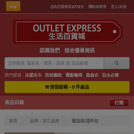
Eng
為您服務第
3773
天
結帳教學
登入/註冊
認識我們
接收優惠資訊
熱門搜尋 :
冰感毛巾
防蚊驅蚊
電動輪椅
風扇衣
玩水必備
按我結帳 - 0 件產品
商品目錄
打開
首頁
品牌 - 其它品牌
電話袋/證件包