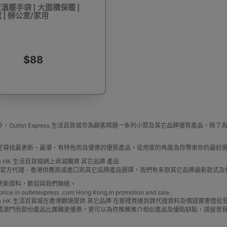
溫暖手袋 | 大面積保暖 |
 | 辦公室/家用
驅蚊蟲設備
Arduino 套裝
文儀用品
洗車神器用品
電
$88
營帳篷
露營煮食用具
行山杖
夜間照明工具
烘鞋乾
，Outlet Express 生活百貨城亦為顧客精選一系列小眾及其它品牌優質產品
定尋找最更新、最潮、有特色而且優惠的優質產品，從用家的角度為你帶來你的最好
press HK 生活百貨城網上商城購買 其它品牌 產品
牌 官方代理、香港供應商或進口商其它品牌產品選擇，我們有多款其它品牌最新款式
更新資料，歡迎與我們聯絡。
e in outletexpress .com Hong Kong.In promotion and sale.
耳機
充電寶/行動移動電源
手機自拍杆/腳架
手機鏡頭
Express HK 生活百貨城在香港觀塘提供 其它品牌 在那裡買邊到買代理資料及價錢實惠
或澳門而部份產品比團購更優惠，更可以為你推薦推介相似產品及優點缺點，請留意