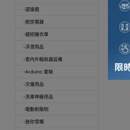
-望遠鏡
冷風
-廚房電器
-縫紉機衣車
-浮潛用品
-室內外驅蚊蟲設備
自動吸塵
-Arduino 套裝
-文儀用品
-洗車神器用品
抽
-電動剃鬚刨
-迷你雪櫃