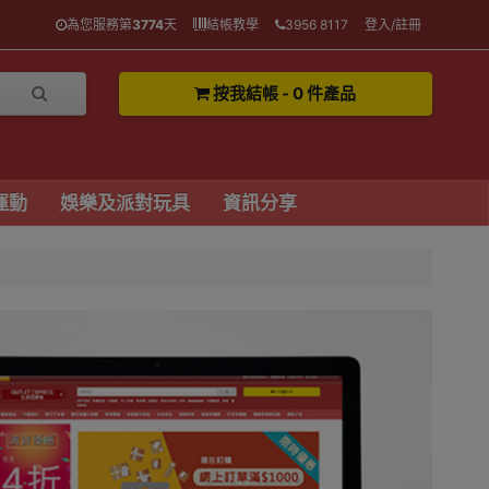
為您服務第
3774
天
結帳教學
3956 8117
登入/註冊
按我結帳 - 0 件產品
運動
娛樂及派對玩具
資訊分享