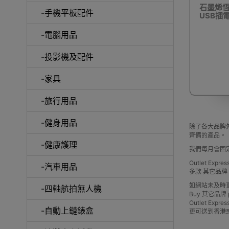
石墨烯恆
-手機平板配件
USB插電
-電腦用品
室內外
-投影機及配件
-家具
-旅行用品
-健身用品
露
除了各大品牌外
齊備的產品。
-健康護理
我們每月會固
Outlet Ex
-汽車用品
多款 其它品
如網站未及時
-四軸航拍無人機
Buy 其它品牌 pric
Outlet 
-自動上鏈錶盒
更可送到香港