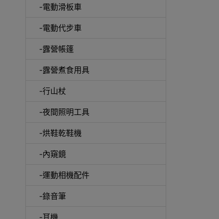
-電動滑板車
-電動代步車
-露營帳篷
-露營煮食用具
-行山杖
啞鈴
-夜間照明工具
-烘鞋乾鞋機
-內窺鏡
UV消
-運動相機配件
-錄音筆
-耳機