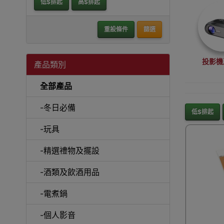
低$排起
高$排起
重設條件
篩選
投影機
產品類別
全部產品
-冬日必備
低$排起
-玩具
沙
-精選禮物及擺設
-酒類及飲酒用品
-電煮鍋
A
-個人影音