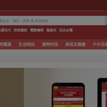
冰感毛巾
防蚊驅蚊
電動輪椅
風扇衣
玩水必備
用電器
生活時尚
潮物科技
美容及健康
戶外及