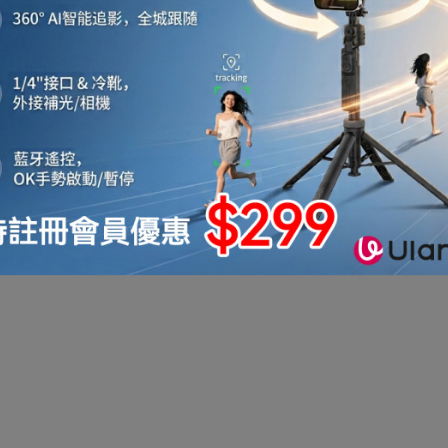
機
音響喇叭
即影即有相機
運動相機
電子鐘
機械人
太陽能充電
測量儀器
智能手錶手環及配件
真空機
迷你洗衣機
助聽器
拳套
迷你衣