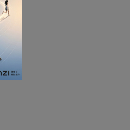
加濕器及香薰機
體重及體脂磅
新年大掃除法寶
聖誕樹
電暖蛋
電熱衣著
燒烤爐
車
血壓計
救車寶過江龍
無葉風扇