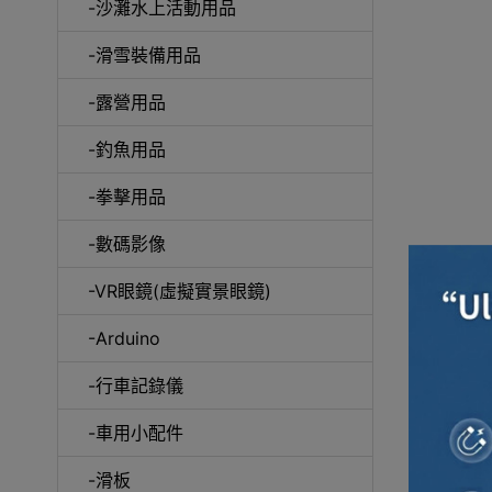
-沙灘水上活動用品
-滑雪裝備用品
咖
-露營用品
-釣魚用品
-拳擊用品
-數碼影像
-VR眼鏡(虛擬實景眼鏡)
-Arduino
-行車記錄儀
-車用小配件
-滑板