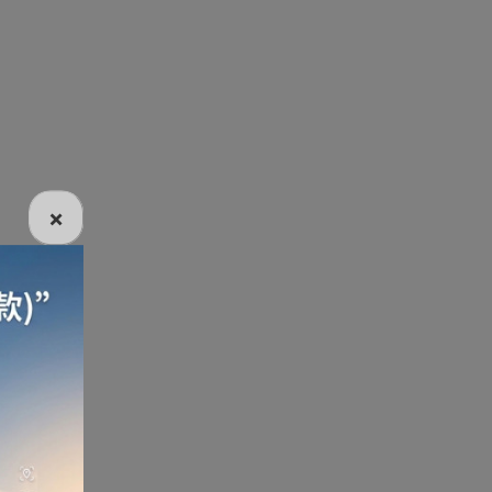
電話
電動牙刷
電煮食爐
雪櫃
×
線
電熱水機
導入導出機
風扇及冷風機
機
測體溫計
美髮造型
剪髮器