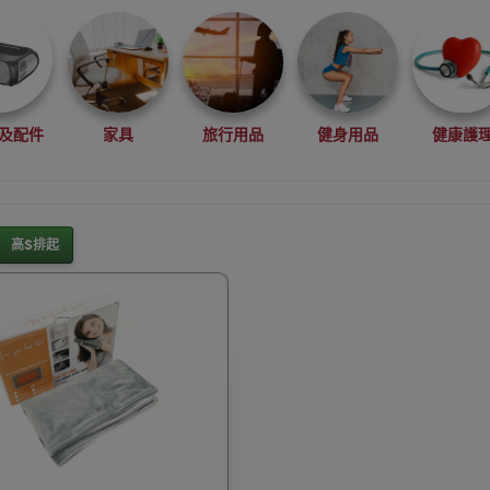
及配件
家具
旅行用品
健身用品
健康護
高$排起
灘水上活動用品
滑雪裝備用品
露營用品
釣魚用品
rduino
行車記錄儀
車用小配件
滑板
望遠