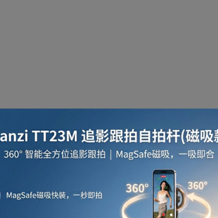
啡用品
風筒
攪拌及榨汁機
攪拌機
室內
焗爐
空氣清新機
濾水器
繪圖板
水牙
座檯扇
吸塵機
收音機
蒸氣焗爐
抽濕