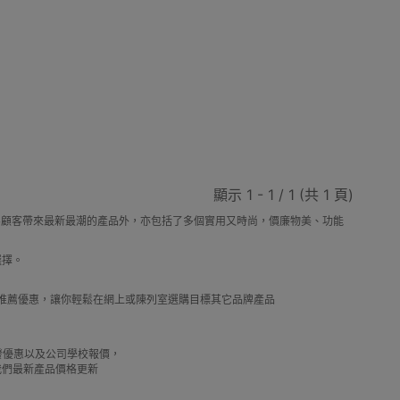
動剃鬚刨
迷你雪櫃
電動滑板車
電動代步車
顯示 1 - 1 / 1 (共 1 頁)
鞋機
內窺鏡
運動相機配件
錄音筆
，除了為顧客帶來最新最潮的產品外，亦包括了多個實用又時尚，價廉物美、功能
選擇。
及推薦優惠，讓你輕鬆在網上或陳列室選購目標其它品牌產品
單車及單車用品
迷你航拍機
棋牌類用品
借批發優惠以及公司學校報價，
我們最新產品價格更新