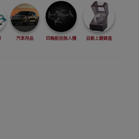
理
汽車用品
四軸航拍無人機
自動上鏈錶盒
拳擊用品
數碼影像
VR眼鏡(虛擬實景眼鏡)
鏡
廚房電器
縫紉機衣車
浮潛用品