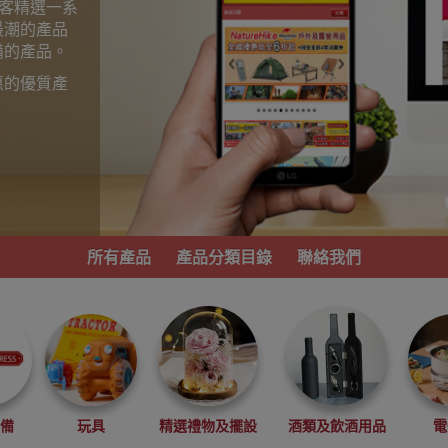
為顧客精選一系
最潮的產品
備的產品。
惠的優質產
。
所有產品
產品分類目錄
聯絡我們
必備
玩具
精選禮物及擺設
酒類及飲酒用品
電