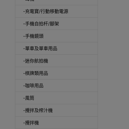
-充電寶/行動移動電源
-手機自拍杆/腳架
-手機鏡頭
-單車及單車用品
電動
-迷你航拍機
-棋牌類用品
-咖啡用品
快速
-風筒
-攪拌及榨汁機
-攪拌機