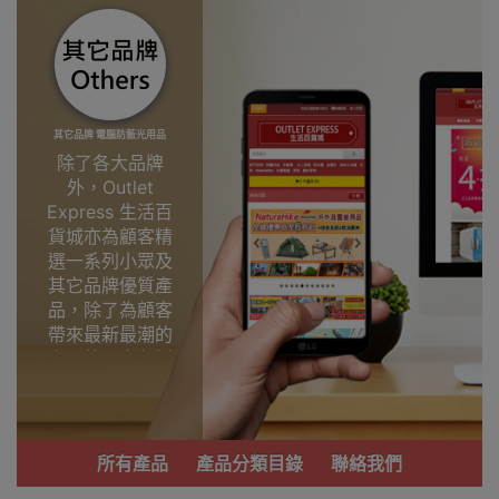
其它品牌 電腦防藍光用品
除了各大品牌
外，Outlet
Express 生活百
貨城亦為顧客精
選一系列小眾及
其它品牌優質產
品，除了為顧客
帶來最新最潮的
產品外，亦包括
了多個實用又時
尚，價廉物美、
功能齊備的產
品。
所有產品
產品分類目錄
聯絡我們
我們每月會固定