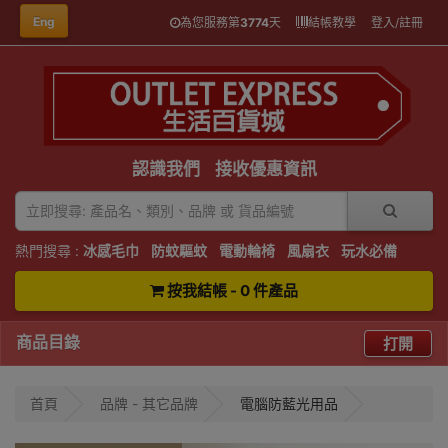
Eng
為您服務第
3774
天
結帳教學
登入/註冊
認識我們
接收優惠資訊
熱門搜尋 :
冰感毛巾
防蚊驅蚊
電動輪椅
風扇衣
玩水必備
按我結帳 - 0 件產品
商品目錄
打開
首頁
品牌 - 其它品牌
電腦防藍光用品