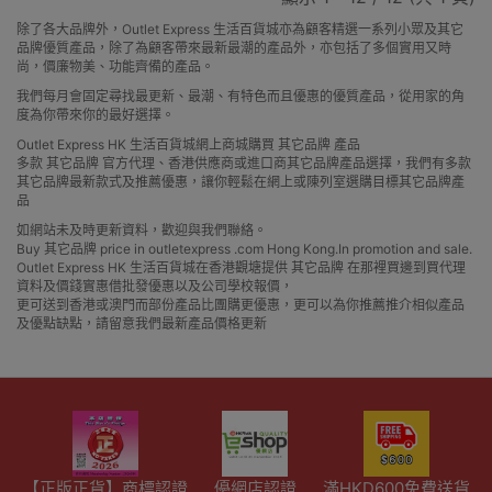
除了各大品牌外，Outlet Express 生活百貨城亦為顧客精選一系列小眾及其它
品牌優質產品，除了為顧客帶來最新最潮的產品外，亦包括了多個實用又時
尚，價廉物美、功能齊備的產品。
我們每月會固定尋找最更新、最潮、有特色而且優惠的優質產品，從用家的角
度為你帶來你的最好選擇。
Outlet Express HK 生活百貨城網上商城購買 其它品牌 產品
多款 其它品牌 官方代理、香港供應商或進口商其它品牌產品選擇，我們有多款
其它品牌最新款式及推薦優惠，讓你輕鬆在網上或陳列室選購目標其它品牌產
品
如網站未及時更新資料，歡迎與我們聯絡。
Buy 其它品牌 price in outletexpress .com Hong Kong.In promotion and sale.
Outlet Express HK 生活百貨城在香港觀塘提供 其它品牌 在那裡買邊到買代理
資料及價錢實惠借批發優惠以及公司學校報價，
更可送到香港或澳門而部份產品比團購更優惠，更可以為你推薦推介相似產品
及優點缺點，請留意我們最新產品價格更新
【正版正貨】商標認證
優網店認證
滿HKD600免費送貨