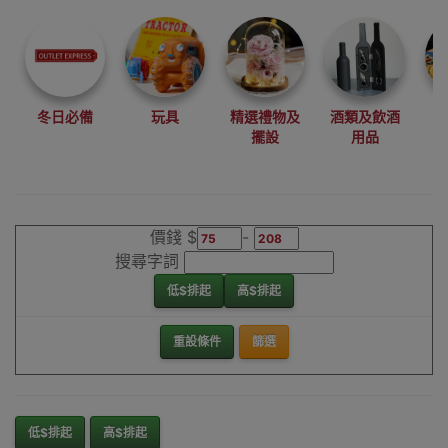
尋找最更新、最
潮、有特色而且
優惠的優質產
品，從用家的角
度為你帶來你的
冬日必備
玩具
精選禮物及
酒類及飲酒
最好選擇。
擺設
用品
其它品牌電腦防
藍光用品香港銷
售點
價錢 $
-
搜尋字詞
低$排起
高$排起
重設條件
篩選
低$排起
高$排起