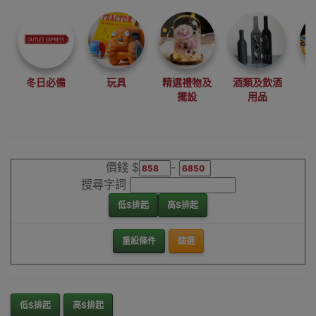
尋找最更新、最
潮、有特色而且
優惠的優質產
品，從用家的角
度為你帶來你的
冬日必備
玩具
精選禮物及
酒類及飲酒
最好選擇。
擺設
用品
其它品牌體重身
高磅香港銷售點
價錢 $
-
搜尋字詞
低$排起
高$排起
重設條件
篩選
低$排起
高$排起