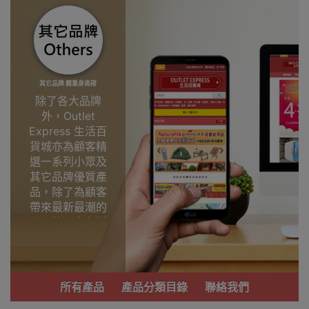
其它品牌 體重身高磅
除了各大品牌
外，Outlet
Express 生活百
貨城亦為顧客精
選一系列小眾及
其它品牌優質產
品，除了為顧客
帶來最新最潮的
產品外，亦包括
了多個實用又時
尚，價廉物美、
功能齊備的產
品。
所有產品
產品分類目錄
聯絡我們
我們每月會固定