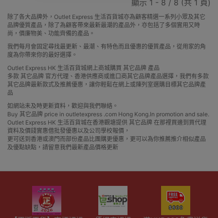
顯示 1 - 8 / 8 (共 1 頁)
除了各大品牌外，Outlet Express 生活百貨城亦為顧客精選一系列小眾及其它
品牌優質產品，除了為顧客帶來最新最潮的產品外，亦包括了多個實用又時
尚，價廉物美、功能齊備的產品。
我們每月會固定尋找最更新、最潮、有特色而且優惠的優質產品，從用家的角
度為你帶來你的最好選擇。
Outlet Express HK 生活百貨城網上商城購買 其它品牌 產品
多款 其它品牌 官方代理、香港供應商或進口商其它品牌產品選擇，我們有多款
其它品牌最新款式及推薦優惠，讓你輕鬆在網上或陳列室選購目標其它品牌產
品
如網站未及時更新資料，歡迎與我們聯絡。
Buy 其它品牌 price in outletexpress .com Hong Kong.In promotion and sale.
Outlet Express HK 生活百貨城在香港觀塘提供 其它品牌 在那裡買邊到買代理
資料及價錢實惠借批發優惠以及公司學校報價，
更可送到香港或澳門而部份產品比團購更優惠，更可以為你推薦推介相似產品
及優點缺點，請留意我們最新產品價格更新