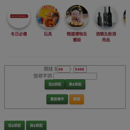
尋找最更新、最
潮、有特色而且
優惠的優質產
品，從用家的角
度為你帶來你的
冬日必備
玩具
精選禮物及
酒類及飲酒
最好選擇。
擺設
用品
其它品牌電熱水
機香港銷售點
價錢 $
-
搜尋字詞
低$排起
高$排起
重設條件
篩選
低$排起
高$排起