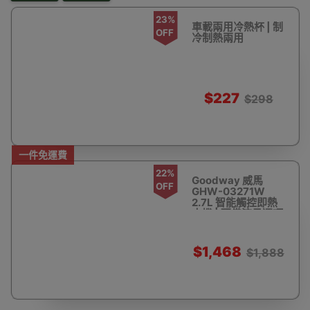
23%
車載兩用冷熱杯 | 制
OFF
冷制熱兩用
$227
$298
一件免運費
22%
Goodway 威馬
OFF
GHW-03271W
2.7L 智能觸控即熱
水機 | 配備流量選項
| 不同溫度設置 | 香
港行貨
$1,468
$1,888