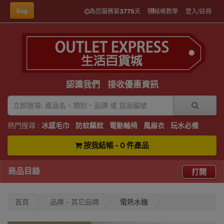
Eng
為您服務第
3775
天
結帳教學
登入/註冊
認識我們
接收優惠資訊
熱門搜尋 :
冰感毛巾
防蚊驅蚊
電動輪椅
風扇衣
玩水必備
按我結帳 - 0 件產品
商品目錄
打開
首頁
品牌 - 其它品牌
電熱水機