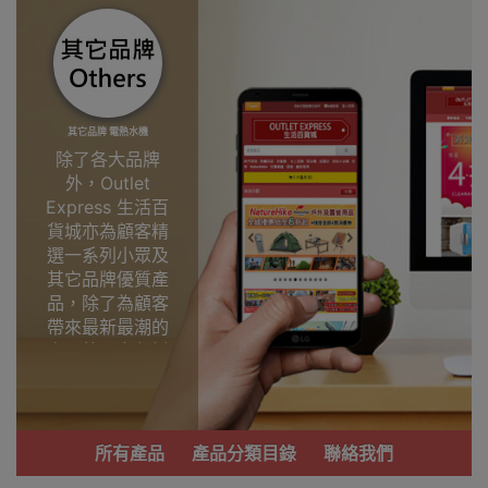
其它品牌 電熱水機
除了各大品牌
外，Outlet
Express 生活百
貨城亦為顧客精
選一系列小眾及
其它品牌優質產
品，除了為顧客
帶來最新最潮的
產品外，亦包括
了多個實用又時
尚，價廉物美、
功能齊備的產
品。
所有產品
產品分類目錄
聯絡我們
我們每月會固定