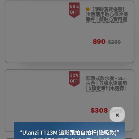
68%
【限時清貨優惠】
OFF
冷熱兩用貼心保冷保
暖杯 | 超貼心實用禮
物 恆溫杯墊保溫杯
套組 - 白色
$90
$288
32%
即熱式飲水機 - 3L-
OFF
白色 | 五檔水溫調節
| 2檔定量出水選擇 |
即熱即出
$308
$458
×