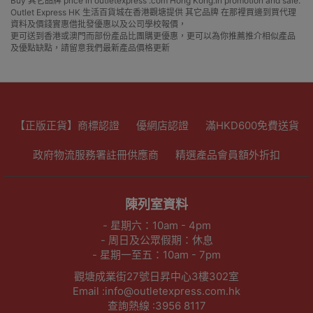
Buy 其它品牌 price in outletexpress .com Hong Kong.In promotion and sale.
Outlet Express HK 生活百貨城在香港觀塘提供 其它品牌 在那裡買邊到買代理
資料及價錢實惠借批發優惠以及公司學校報價，
更可送到香港或澳門而部份產品比團購更優惠，更可以為你推薦推介相似產品
及優點缺點，請留意我們最新產品價格更新
【正版正貨】商標認證
優網店認證
滿HKD600免費送貨
政府物流服務署註冊供應商
精選產品會員額外折扣
陳列室資料
- 星期六：10am - 4pm
- 周日及公眾假期：休息
- 星期一至五：10am - 7pm
觀塘成業街27號日昇中心3樓302室
Email :info@outletexpress.com.hk
查詢熱線 :3956 8117