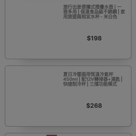
旅行出差便攜式摺疊水壺 | 一
壺多用 | 保溫食品級不銹鋼 | 家
用旅遊兩相宜水杯 - 米白色
$198
夏日冷暖兩用恆溫冷氣杯
450ml | 配12V轉接器+湯匙 |
快速制冷杯 | 三擋功能模式
$268