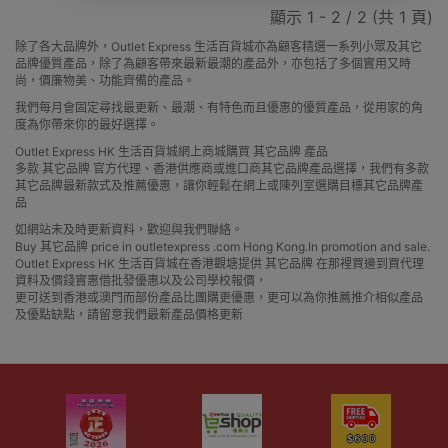
顯示 1 - 2 / 2 (共 1 頁)
除了各大品牌外，Outlet Express 生活百貨城亦為顧客精選一系列小眾及其它
品牌優質產品，除了為顧客帶來最新最潮的產品外，亦包括了多個實用又時
尚，價廉物美、功能齊備的產品。
我們每月會固定尋找最更新、最潮、有特色而且優惠的優質產品，從用家的角
度為你帶來你的最好選擇。
Outlet Express HK 生活百貨城網上商城購買 其它品牌 產品
多款 其它品牌 官方代理、香港供應商或進口商其它品牌產品選擇，我們有多款
其它品牌最新款式及推薦優惠，讓你輕鬆在網上或陳列室選購目標其它品牌產
品
如網站未及時更新資料，歡迎與我們聯絡。
Buy 其它品牌 price in outletexpress .com Hong Kong.In promotion and sale.
Outlet Express HK 生活百貨城在香港觀塘提供 其它品牌 在那裡買邊到買代理
資料及價錢實惠借批發優惠以及公司學校報價，
更可送到香港或澳門而部份產品比團購更優惠，更可以為你推薦推介相似產品
及優點缺點，請留意我們最新產品價格更新