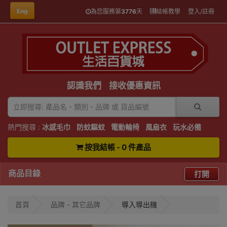
Eng
為您服務第
3776
天
結帳教學
登入/註冊
認識我們
接收優惠資訊
熱門搜尋 :
冰感毛巾
防蚊驅蚊
電動輪椅
風扇衣
玩水必備
按我結帳 - 0 件產品
商品目錄
打開
首頁
品牌 - 其它品牌
導入導出機