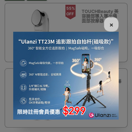
55%
TOUCHBeauty 美
OFF
容臉部導入導出儀
面部按摩器
×
(TB1681)
$172
$388
47%
TOUCHBeauty 去
OFF
眼袋導入熱敷按摩棒
$141
$268