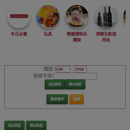
尋找最更新、最
潮、有特色而且
優惠的優質產
品，從用家的角
度為你帶來你的
冬日必備
玩具
精選禮物及
酒類及飲酒
最好選擇。
擺設
用品
其它品牌導入導
出機香港銷售點
價錢 $
-
搜尋字詞
低$排起
高$排起
重設條件
篩選
低$排起
高$排起