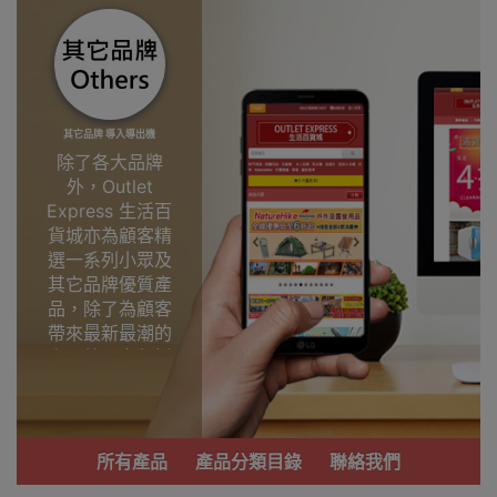
其它品牌 導入導出機
除了各大品牌
外，Outlet
Express 生活百
貨城亦為顧客精
選一系列小眾及
其它品牌優質產
品，除了為顧客
帶來最新最潮的
產品外，亦包括
了多個實用又時
尚，價廉物美、
功能齊備的產
品。
所有產品
產品分類目錄
聯絡我們
我們每月會固定