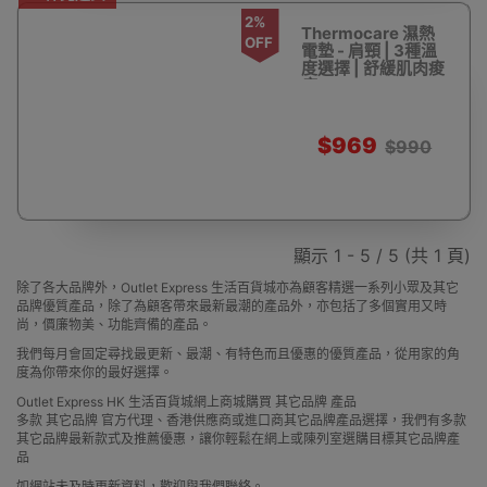
2%
Thermocare 濕熱
OFF
電墊 - 肩頸 | 3種溫
度選擇 | 舒緩肌肉痠
痛
$969
$990
顯示 1 - 5 / 5 (共 1 頁)
除了各大品牌外，Outlet Express 生活百貨城亦為顧客精選一系列小眾及其它
品牌優質產品，除了為顧客帶來最新最潮的產品外，亦包括了多個實用又時
尚，價廉物美、功能齊備的產品。
我們每月會固定尋找最更新、最潮、有特色而且優惠的優質產品，從用家的角
度為你帶來你的最好選擇。
Outlet Express HK 生活百貨城網上商城購買 其它品牌 產品
多款 其它品牌 官方代理、香港供應商或進口商其它品牌產品選擇，我們有多款
其它品牌最新款式及推薦優惠，讓你輕鬆在網上或陳列室選購目標其它品牌產
品
如網站未及時更新資料，歡迎與我們聯絡。