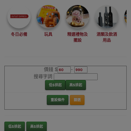
尋找最更新、最
潮、有特色而且
優惠的優質產
品，從用家的角
度為你帶來你的
冬日必備
玩具
精選禮物及
酒類及飲酒
最好選擇。
擺設
用品
其它品牌濕熱墊
香港銷售點
價錢 $
-
搜尋字詞
低$排起
高$排起
重設條件
篩選
低$排起
高$排起