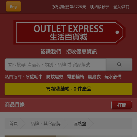
Eng
為您服務第
3775
天
結帳教學
登入/註冊
認識我們
接收優惠資訊
熱門搜尋 :
冰感毛巾
防蚊驅蚊
電動輪椅
風扇衣
玩水必備
按我結帳 - 0 件產品
商品目錄
打開
首頁
品牌 - 其它品牌
濕熱墊