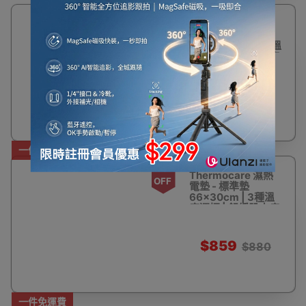
2%
Thermocare 濕熱
OFF
電墊 - 細碼墊
42.5×10cm | 3種溫
度選擇 | 舒緩肌肉痠
痛
$599
$615
一件免運費
2%
Thermocare 濕熱
OFF
電墊 - 標準墊
66×30cm | 3種溫
度選擇 | 舒緩肌肉痠
痛
$859
$880
一件免運費