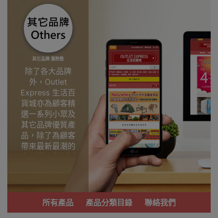
其它品牌 濕熱墊
除了各大品牌
外，Outlet
Express 生活百
貨城亦為顧客精
選一系列小眾及
其它品牌優質產
品，除了為顧客
帶來最新最潮的
產品外，亦包括
了多個實用又時
尚，價廉物美、
功能齊備的產
品。
所有產品
產品分類目錄
聯絡我們
我們每月會固定