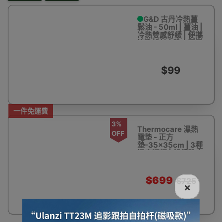
G&D 古丹冷熱薑
鬆油 - 50ml | 薑油 |
冷熱雙感舒緩 | 便攜
滾珠設計 | 肌肉深層
暖感 | 清新薑香不黏
膩 | 香港行貨
$99
一件免運費
3%
Thermocare 濕熱
OFF
電墊 - 正方
墊-35×35cm | 3種
溫度選擇 | 舒緩肌肉
痠痛
$699
$725
×