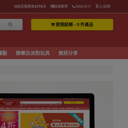
為您服務第
3775
天
結帳教學
3956 8117
登入/註冊
按我結帳 - 0 件產品
運動
娛樂及派對玩具
資訊分享