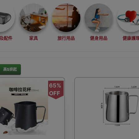
及配件
家具
旅行用品
健身用品
健康護
高$排起
灘水上活動用品
滑雪裝備用品
露營用品
釣魚用品
65%
OFF
rduino
行車記錄儀
車用小配件
滑板
望遠