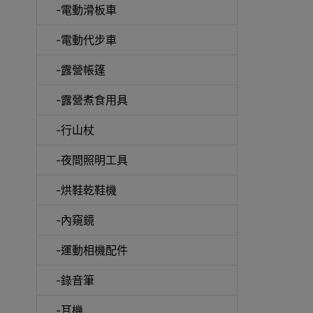
-電動滑板車
-電動代步車
-露營帳篷
-露營煮食用具
-行山杖
啞鈴
-夜間照明工具
-烘鞋乾鞋機
-內窺鏡
UV消
-運動相機配件
-錄音筆
-耳機