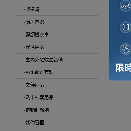
-望遠鏡
冷風
-廚房電器
-縫紉機衣車
-浮潛用品
-室內外驅蚊蟲設備
自動吸塵
-Arduino 套裝
-文儀用品
-洗車神器用品
抽
-電動剃鬚刨
-迷你雪櫃