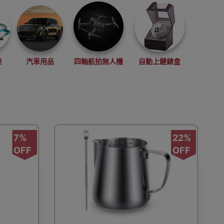
理
汽車用品
四軸航拍無人機
自動上鏈錶盒
拳擊用品
數碼影像
VR眼鏡(虛擬實景眼鏡)
7%
22%
OFF
OFF
鏡
廚房電器
縫紉機衣車
浮潛用品