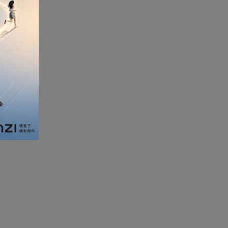
加濕器及香薰機
體重及體脂磅
新年大掃除法寶
聖誕樹
電暖蛋
電熱衣著
燒烤爐
車
血壓計
救車寶過江龍
無葉風扇