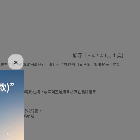
電話
電動牙刷
電煮食爐
雪櫃
顯示 1 - 4 / 4 (共 1 頁)
×
，除了為顧客帶來最新最潮的產品外，亦包括了多個實用又時尚，價廉物美、功能
線
電熱水機
導入導出機
風扇及冷風機
選擇。
及推薦優惠，讓你輕鬆在網上或陳列室選購目標其它品牌產品
借批發優惠以及公司學校報價，
機
測體溫計
美髮造型
剪髮器
我們最新產品價格更新