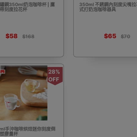
鏽鋼350ml奶泡咖啡杯 | 鷹
350ml 不銹鋼內刻度尖嘴拉花
| 帶刻度拉花杯
式打奶泡咖啡器具
驅蚊蟲設備
Arduino 套裝
文儀用品
洗車神器用品
電
$58
$65
$168
$70
28%
營帳篷
露營煮食用具
行山杖
夜間照明工具
烘鞋乾
OFF
耳機
充電寶/行動移動電源
手機自拍杆/腳架
手機鏡頭
15ml手沖咖啡烘焙迷你刻度倒
 塑膠量杯