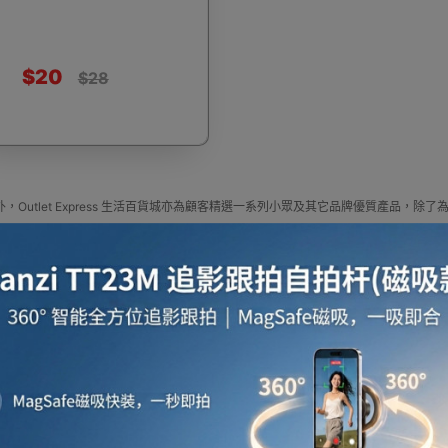
$20
$28
啡用品
風筒
攪拌及榨汁機
攪拌機
室內
，Outlet Express 生活百貨城亦為顧客精選一系列小眾及其它品牌優質產品
焗爐
空氣清新機
濾水器
繪圖板
水牙
定尋找最更新、最潮、有特色而且優惠的優質產品，從用家的角度為你帶來你的最好
press HK 生活百貨城網上商城購買 其它品牌 產品
牌 官方代理、香港供應商或進口商其它品牌產品選擇，我們有多款其它品牌最新款式
更新資料，歡迎與我們聯絡。
e in outletexpress .com Hong Kong.In promotion and sale.
Express HK 生活百貨城在香港觀塘提供 其它品牌 在那裡買邊到買代理資料及價錢實惠
座檯扇
吸塵機
收音機
蒸氣焗爐
抽濕
或澳門而部份產品比團購更優惠，更可以為你推薦推介相似產品及優點缺點，請留意