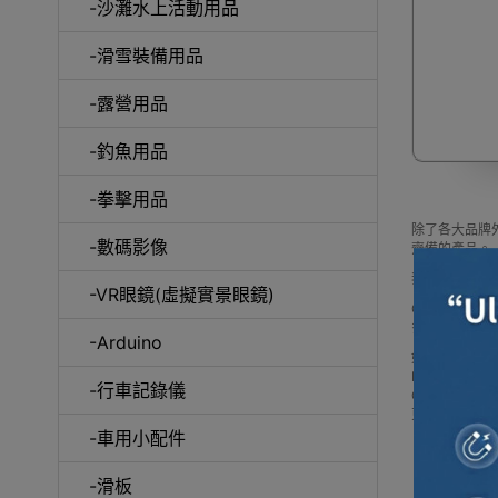
-沙灘水上活動用品
-滑雪裝備用品
咖
-露營用品
-釣魚用品
-拳擊用品
除了各大品牌外
-數碼影像
齊備的產品。
我們每月會固
-VR眼鏡(虛擬實景眼鏡)
Outlet Ex
多款 其它品
-Arduino
如網站未及時
Buy 其它品牌 pric
-行車記錄儀
Outlet 
更可送到香港
-車用小配件
-滑板