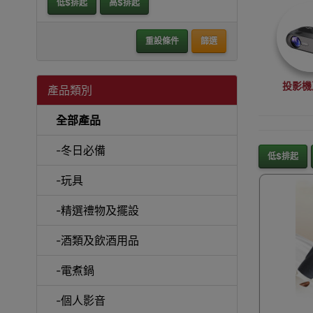
低$排起
高$排起
重設條件
篩選
投影機
產品類別
全部產品
-冬日必備
低$排起
-玩具
沙
-精選禮物及擺設
-酒類及飲酒用品
-電煮鍋
A
-個人影音