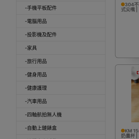
304不
-手機平板配件
式尖嘴 
-電腦用品
室內外
-投影機及配件
-家具
-旅行用品
-健身用品
露
-健康護理
-汽車用品
-四軸航拍無人機
-自動上鏈錶盒
KM 
奶量杯 |