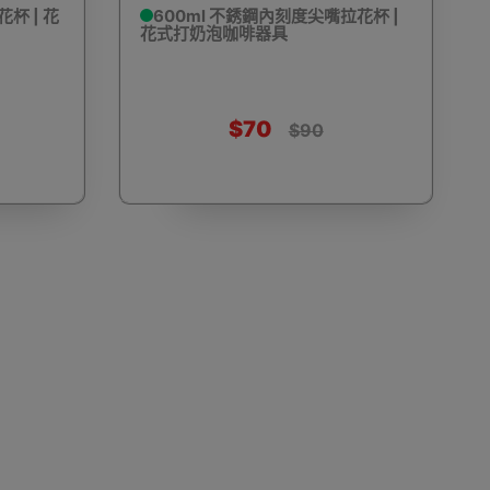
杯 | 花
600ml 不銹鋼內刻度尖嘴拉花杯 |
花式打奶泡咖啡器具
動剃鬚刨
迷你雪櫃
電動滑板車
電動代步車
$70
$90
鞋機
內窺鏡
運動相機配件
錄音筆
單車及單車用品
迷你航拍機
棋牌類用品