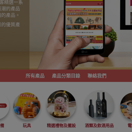
為顧客精選一系
最潮的產品
備的產品。
惠的優質產
。
所有產品
產品分類目錄
聯絡我們
必備
玩具
精選禮物及擺設
酒類及飲酒用品
電