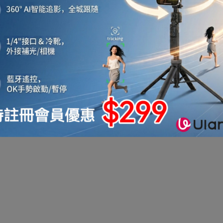
機
音響喇叭
即影即有相機
運動相機
電子鐘
機械人
太陽能充電
測量儀器
智能手錶手環及配件
真空機
迷你洗衣機
助聽器
拳套
迷你衣