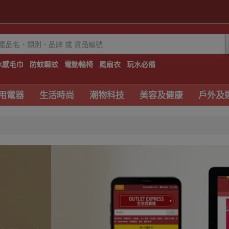
冰感毛巾
防蚊驅蚊
電動輪椅
風扇衣
玩水必備
用電器
生活時尚
潮物科技
美容及健康
戶外及