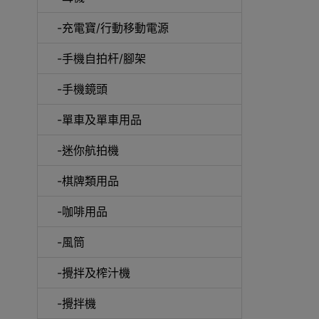
-充電寶/行動移動電源
-手機自拍杆/腳架
-手機鏡頭
-單車及單車用品
電動
-迷你航拍機
-棋牌類用品
-咖啡用品
快速
-風筒
-攪拌及榨汁機
-攪拌機