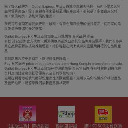
除了各大品牌外，Outlet Express 生活百貨城亦為顧客精選一系列小眾及其它
品牌優質產品，除了為顧客帶來最新最潮的產品外，亦包括了多個實用又時
尚，價廉物美、功能齊備的產品。
我們每月會固定尋找最更新、最潮、有特色而且優惠的優質產品，從用家的角
度為你帶來你的最好選擇。
Outlet Express HK 生活百貨城網上商城購買 其它品牌 產品
多款 其它品牌 官方代理、香港供應商或進口商其它品牌產品選擇，我們有多款
其它品牌最新款式及推薦優惠，讓你輕鬆在網上或陳列室選購目標其它品牌產
品
如網站未及時更新資料，歡迎與我們聯絡。
Buy 其它品牌 price in outletexpress .com Hong Kong.In promotion and sale.
Outlet Express HK 生活百貨城在香港觀塘提供 其它品牌 在那裡買邊到買代理
資料及價錢實惠借批發優惠以及公司學校報價，
更可送到香港或澳門而部份產品比團購更優惠，更可以為你推薦推介相似產品
及優點缺點，請留意我們最新產品價格更新
【正版正貨】商標認證
優網店認證
滿HKD600免費送貨