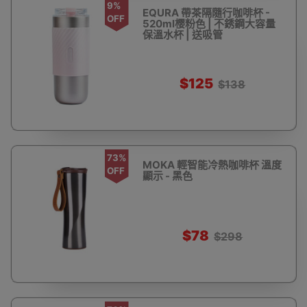
9%
EQURA 帶茶隔隨行咖啡杯 -
OFF
520ml樱粉色 | 不銹鋼大容量
保溫水杯 | 送吸管
$125
$138
73%
MOKA 輕智能冷熱咖啡杯 溫度
OFF
顯示 - 黑色
$78
$298