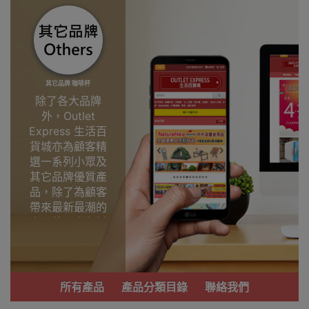
其它品牌 咖啡杯
除了各大品牌
外，Outlet
Express 生活百
貨城亦為顧客精
選一系列小眾及
其它品牌優質產
品，除了為顧客
帶來最新最潮的
產品外，亦包括
了多個實用又時
尚，價廉物美、
功能齊備的產
品。
所有產品
產品分類目錄
聯絡我們
我們每月會固定