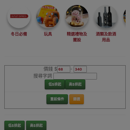
尋找最更新、最
潮、有特色而且
優惠的優質產
品，從用家的角
度為你帶來你的
冬日必備
玩具
精選禮物及
酒類及飲酒
最好選擇。
擺設
用品
其它品牌咖啡杯
香港銷售點
價錢 $
-
搜尋字詞
低$排起
高$排起
重設條件
篩選
低$排起
高$排起