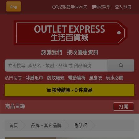
Eng
為您服務第
3773
天
結帳教學
登入/註冊
認識我們
接收優惠資訊
熱門搜尋 :
冰感毛巾
防蚊驅蚊
電動輪椅
風扇衣
玩水必備
按我結帳 - 0 件產品
商品目錄
打開
首頁
品牌 - 其它品牌
咖啡杯