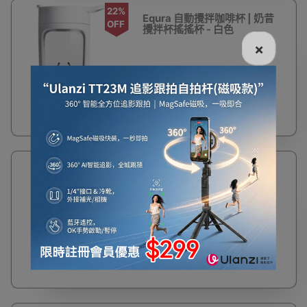
22%
Equra 自動攪拌咖啡杯 | 奶昔
OFF
攪拌杯搖搖杯 - 白色
×
$138
$178
9%
EQURA 帶茶隔隨行咖啡杯 -
OFF
280ml藍色 | 不銹鋼大容量保
溫水杯 | 送吸管
$125
$138