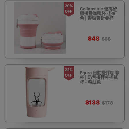
29%
Collapsible 便攜矽
OFF
膠摺疊咖啡杯 -粉紅
色 | 帶吸管折疊杯
$48
$68
22%
Equra 自動攪拌咖啡
OFF
杯 | 奶昔攪拌杯搖搖
杯 - 粉紅色
$138
$178