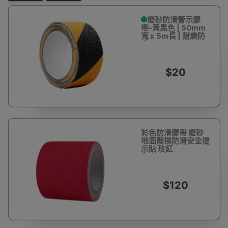
磨砂防滑警示膠
帶-黃黑色 | 50mm
寬 x 5m長 | 耐磨防
水
$20
彩色防滑膠帶 磨砂
地面階梯防滑安全提
示貼 玫紅
10cm×5m 11901 -
玫紅100mm*5m
$120