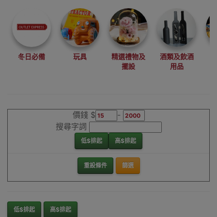
我們每月會固定
尋找最更新、最
潮、有特色而且
優惠的優質產
品，從用家的角
度為你帶來你的
冬日必備
玩具
精選禮物及
酒類及飲酒
最好選擇。
擺設
用品
其它品牌地板警
示膠帶/防滑膠帶
香港銷售點
價錢 $
-
搜尋字詞
低$排起
高$排起
重設條件
篩選
低$排起
高$排起