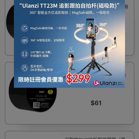
自黏性PVC地板劃線膠帶
（黑）100mm×22m 警示膠帶
標線地貼膠帶14338
$82
自黏性PVC地板劃線膠帶（黑
色）區域劃分警示膠帶 安全警
示膠帶15587
$61