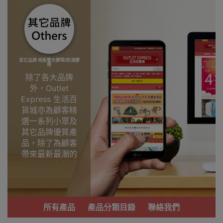
其它品牌 地板警示膠帶/防滑膠
帶
除了各大品牌
外，Outlet
Express 生活百
貨城亦為顧客精
選一系列小眾及
其它品牌優質產
品，除了為顧客
帶來最新最潮的
產品外，亦包括
了多個實用又時
尚，價廉物美、
功能齊備的產
所有產品
產品分類目錄
聯絡我們
品。