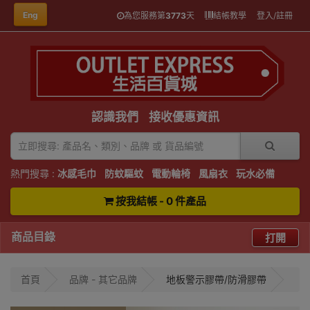
Eng
為您服務第
3773
天
結帳教學
登入/註冊
認識我們
接收優惠資訊
熱門搜尋 :
冰感毛巾
防蚊驅蚊
電動輪椅
風扇衣
玩水必備
按我結帳 - 0 件產品
商品目錄
打開
首頁
品牌 - 其它品牌
地板警示膠帶/防滑膠帶