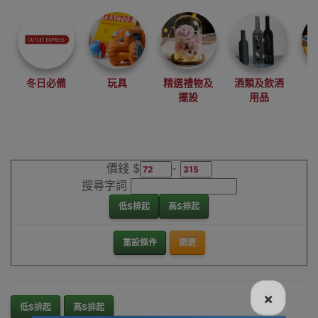
尋找最更新、最
潮、有特色而且
優惠的優質產
品，從用家的角
度為你帶來你的
冬日必備
玩具
精選禮物及
酒類及飲酒
最好選擇。
擺設
用品
其它品牌工程耳
罩香港銷售點
價錢 $
-
搜尋字詞
低$排起
高$排起
重設條件
篩選
×
低$排起
高$排起