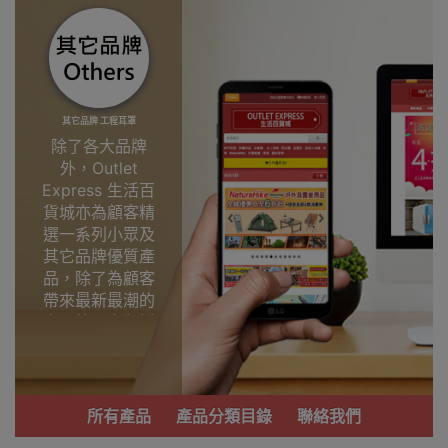
其它品牌 工程耳罩
除了各大品牌
外，Outlet
Express 生活百
貨城亦為顧客精
選一系列小眾及
其它品牌優質產
品，除了為顧客
帶來最新最潮的
產品外，亦包括
了多個實用又時
尚，價廉物美、
功能齊備的產
品。
所有產品
產品分類目錄
聯絡我們
我們每月會固定