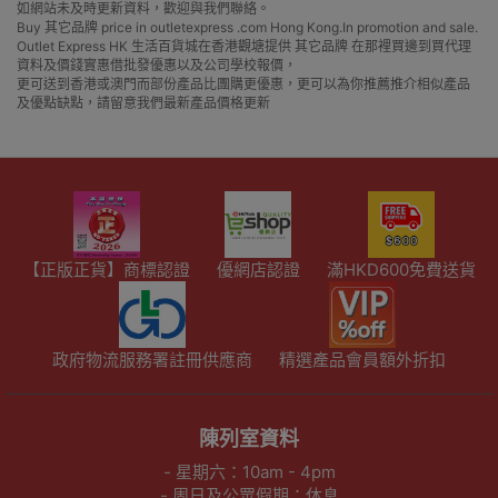
如網站未及時更新資料，歡迎與我們聯絡。
Buy 其它品牌 price in outletexpress .com Hong Kong.In promotion and sale.
Outlet Express HK 生活百貨城在香港觀塘提供 其它品牌 在那裡買邊到買代理
資料及價錢實惠借批發優惠以及公司學校報價，
更可送到香港或澳門而部份產品比團購更優惠，更可以為你推薦推介相似產品
及優點缺點，請留意我們最新產品價格更新
【正版正貨】商標認證
優網店認證
滿HKD600免費送貨
政府物流服務署註冊供應商
精選產品會員額外折扣
陳列室資料
- 星期六：10am - 4pm
- 周日及公眾假期：休息