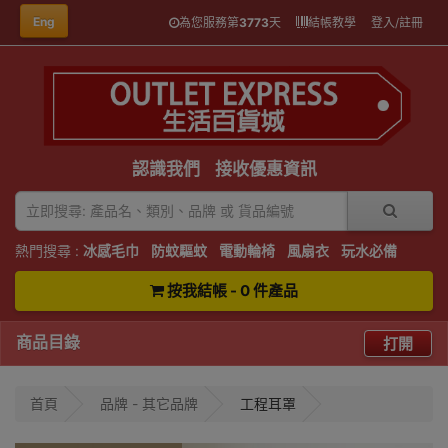
Eng
為您服務第
3773
天
結帳教學
登入/註冊
認識我們
接收優惠資訊
熱門搜尋 :
冰感毛巾
防蚊驅蚊
電動輪椅
風扇衣
玩水必備
按我結帳 - 0 件產品
商品目錄
打開
首頁
品牌 - 其它品牌
工程耳罩