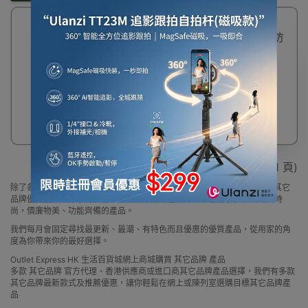
降噪隔音耳罩 工業
車間裝潢消音護耳防
噪音 學習睡眠打 個
人防護用品 10823 -
黑紅20×14×9.4cm
$72
顯示 1 - 1 / 1 (共 1 頁)
除了各大品牌外，Outlet Express 生活百貨城亦為顧客精選一系列小眾及其它
品牌優質產品，除了為顧客帶來最新最潮的產品外，亦包括了多個實用又時
尚，價廉物美、功能齊備的產品。
我們每月會固定尋找最更新、最潮、有特色而且優惠的優質產品，從用家的角
度為你帶來你的最好選擇。
Outlet Express HK 生活百貨城網上商城購買 其它品牌 產品
多款 其它品牌 官方代理、香港供應商或進口商其它品牌產品選擇，我們有多款
其它品牌最新款式及推薦優惠，讓你輕鬆在網上或陳列室選購目標其它品牌產
品