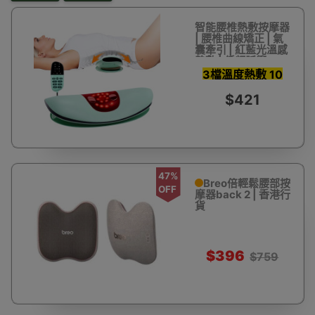
智能腰椎熱敷按摩器
| 腰椎曲線矯正 | 氣
囊牽引 | 紅藍光溫感
熱敷 | 低頻脈衝EMS
按摩
3檔溫度熱敷 10
檔脈衝力度
$421
47%
Breo倍輕鬆腰部按
OFF
摩器back 2 | 香港行
貨
$396
$759