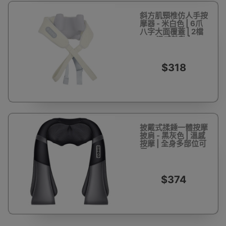
斜方肌頸椎仿人手按
摩器 - 米白色 | 6爪
八字大面覆蓋 | 2檔
NTC溫感熱敷 | 45°
斜推黃金爽角
$318
披戴式揉錘一體按摩
披肩 - 黑灰色 | 溫感
按摩 | 全身多部位可
用
$374