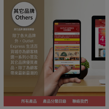
其它品牌 腰部按摩器
除了各大品牌
外，Outlet
Express 生活百
貨城亦為顧客精
選一系列小眾及
其它品牌優質產
品，除了為顧客
帶來最新最潮的
產品外，亦包括
了多個實用又時
尚，價廉物美、
功能齊備的產
品。
所有產品
產品分類目錄
聯絡我們
我們每月會固定