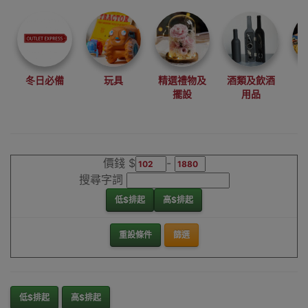
尋找最更新、最
潮、有特色而且
優惠的優質產
品，從用家的角
度為你帶來你的
冬日必備
玩具
精選禮物及
酒類及飲酒
最好選擇。
擺設
用品
其它品牌腰部按
摩器香港銷售點
價錢 $
-
搜尋字詞
低$排起
高$排起
重設條件
篩選
低$排起
高$排起