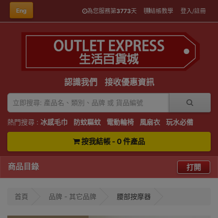
Eng
為您服務第
3773
天
結帳教學
登入/註冊
認識我們
接收優惠資訊
熱門搜尋 :
冰感毛巾
防蚊驅蚊
電動輪椅
風扇衣
玩水必備
按我結帳 - 0 件產品
商品目錄
打開
首頁
品牌 - 其它品牌
腰部按摩器