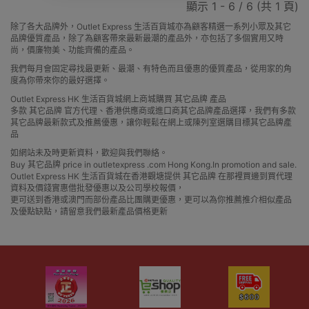
顯示 1 - 6 / 6 (共 1 頁)
除了各大品牌外，Outlet Express 生活百貨城亦為顧客精選一系列小眾及其它
品牌優質產品，除了為顧客帶來最新最潮的產品外，亦包括了多個實用又時
尚，價廉物美、功能齊備的產品。
我們每月會固定尋找最更新、最潮、有特色而且優惠的優質產品，從用家的角
度為你帶來你的最好選擇。
Outlet Express HK 生活百貨城網上商城購買 其它品牌 產品
多款 其它品牌 官方代理、香港供應商或進口商其它品牌產品選擇，我們有多款
其它品牌最新款式及推薦優惠，讓你輕鬆在網上或陳列室選購目標其它品牌產
品
如網站未及時更新資料，歡迎與我們聯絡。
Buy 其它品牌 price in outletexpress .com Hong Kong.In promotion and sale.
Outlet Express HK 生活百貨城在香港觀塘提供 其它品牌 在那裡買邊到買代理
資料及價錢實惠借批發優惠以及公司學校報價，
更可送到香港或澳門而部份產品比團購更優惠，更可以為你推薦推介相似產品
及優點缺點，請留意我們最新產品價格更新