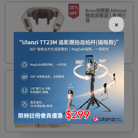
25%
Breo倍輕鬆 N5mini
OFF
頸部按摩器 | 香港行
貨
×
$599
$799
多功能環形按摩器 -
粉色 | 高頻振動 | 5
檔震動頻率+3種強
震模式
$102