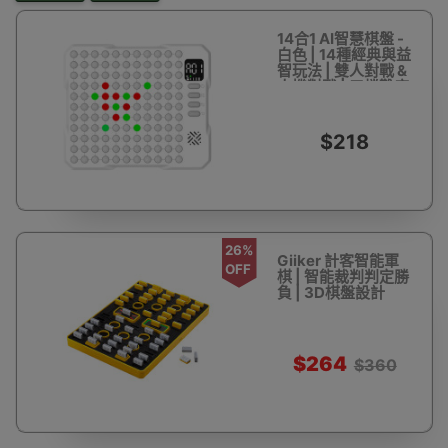
14合1 AI智慧棋盤 -
白色 | 14種經典與益
智玩法 | 雙人對戰 &
人機對戰 | 三檔難度
可調 | 培養邏輯思維
與專注力
$218
26%
Giiker 計客智能軍
OFF
棋 | 智能裁判判定勝
負 | 3D棋盤設計
$264
$360