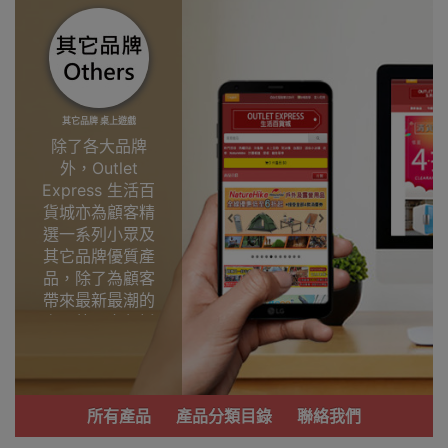
其它品牌 桌上遊戲
除了各大品牌
外，Outlet
Express 生活百
貨城亦為顧客精
選一系列小眾及
其它品牌優質產
品，除了為顧客
帶來最新最潮的
產品外，亦包括
了多個實用又時
尚，價廉物美、
功能齊備的產
品。
所有產品
產品分類目錄
聯絡我們
我們每月會固定