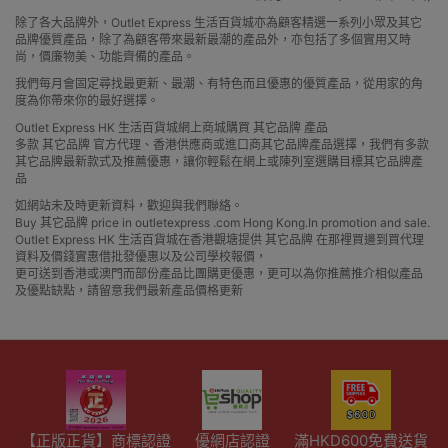
除了各大品牌外，Outlet Express 生活百貨城亦為顧客精選一系列小眾及其它
品牌優質產品，除了為顧客帶來最新最潮的產品外，亦包括了多個實用又時
尚，價廉物美、功能齊備的產品。
我們每月會固定尋找最更新、最潮、有特色而且優惠的優質產品，從用家的角
度為你帶來你的最好選擇。
Outlet Express HK 生活百貨城網上商城購買 其它品牌 產品
多款 其它品牌 官方代理、香港供應商或進口商其它品牌產品選擇，我們有多款
其它品牌最新款式及推薦優惠，讓你輕鬆在網上或陳列室選購目標其它品牌產
品
如網站未及時更新資料，歡迎與我們聯絡。
Buy 其它品牌 price in outletexpress .com Hong Kong.In promotion and sale.
Outlet Express HK 生活百貨城在香港觀塘提供 其它品牌 在那裡買邊到買代理
資料及價錢實惠借批發優惠以及公司學校報價，
更可送到香港或澳門而部份產品比團購更優惠，更可以為你推薦推介相似產品
及優點缺點，請留意我們最新產品價格更新
【正版正貨】商標認證
優網店認證
滿HKD600免費送貨