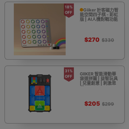
18%
Giiker 計客磁力智
OFF
能空間四子棋 - 彩虹
版 | AI人機對戰功能
$270
$330
31%
GIIKER 智能滑動華
OFF
容道拼圖 | 益智玩具
| 兒童創意 | 刺激思
考
$205
$299