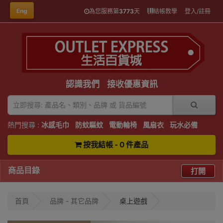
Eng
為您服務第
3773
天
結帳教學
登入/註冊
認識我們
接收優惠資訊
熱門搜尋 :
冰感毛巾
防蚊驅蚊
電動輪椅
風扇衣
玩水必備
按我結帳 - 0 件產品
商品目錄
打開
首頁
品牌 - 其它品牌
桌上遊戲