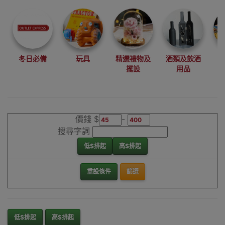
尋找最更新、最
潮、有特色而且
優惠的優質產
品，從用家的角
度為你帶來你的
冬日必備
玩具
精選禮物及
酒類及飲酒
最好選擇。
擺設
用品
其它品牌桌上遊
戲香港銷售點
價錢 $
-
搜尋字詞
低$排起
高$排起
重設條件
篩選
低$排起
高$排起