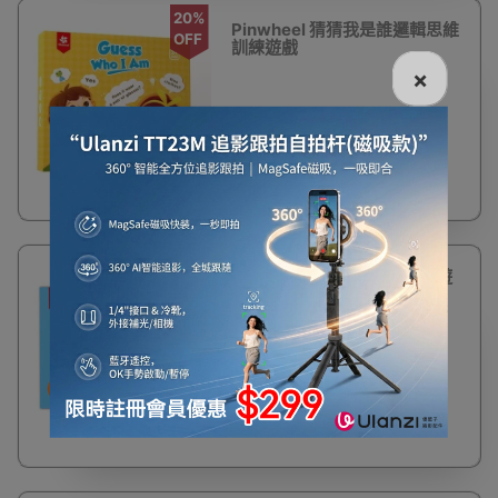
20%
Pinwheel 猜猜我是誰邏輯思維
OFF
訓練遊戲
×
$102
$128
9%
Pinwheel L型配對啟蒙智力遊
OFF
戲 - Level 2 (適合5-6歲) | 增
強孩子耐性｜提升專注力｜培
養觀察力
$116
$128