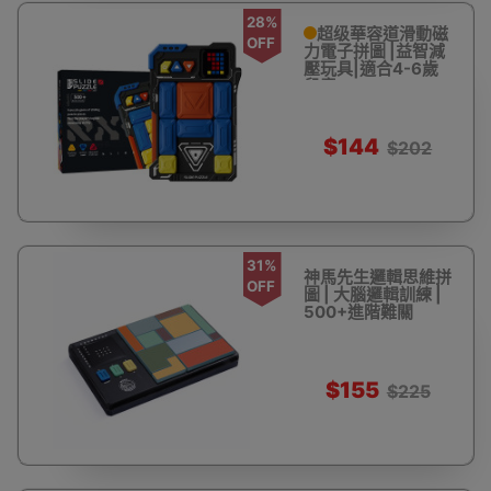
28%
超级華容道滑動磁
OFF
力電子拼圖 |益智減
壓玩具|適合4-6歲
兒童
$144
$202
31%
神馬先生邏輯思維拼
OFF
圖 | 大腦邏輯訓練 |
500+進階難關
$155
$225