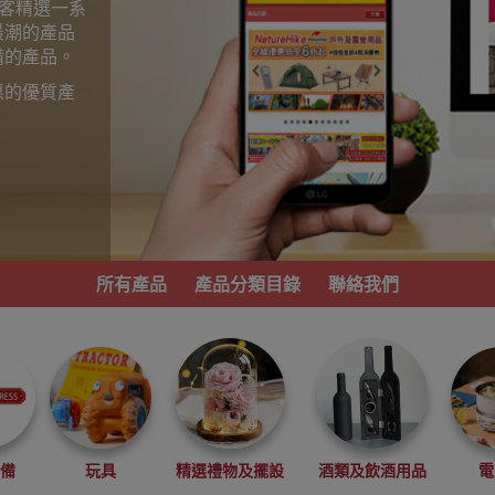
為顧客精選一系
最潮的產品
備的產品。
惠的優質產
。
所有產品
產品分類目錄
聯絡我們
必備
玩具
精選禮物及擺設
酒類及飲酒用品
電