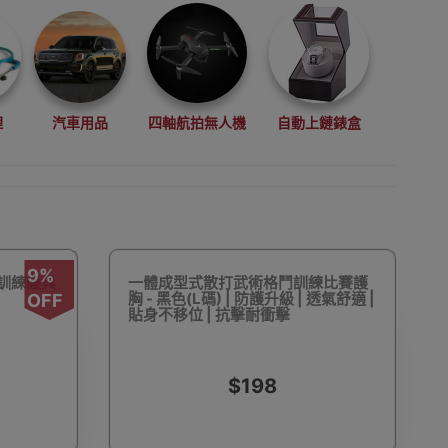
理
汽車用品
四軸航拍無人機
自動上鏈錶盒
拳擊用品
數碼影像
VR眼鏡(虛擬實景眼鏡)
9%
胸訓練護具
一體成型式散打武術格鬥訓練比賽護
胸 - 黑色(L碼) | 防護升級 | 透氣舒適 |
OFF
貼身不移位 | 抗擊耐衝擊
$198
鏡
廚房電器
縫紉機衣車
浮潛用品