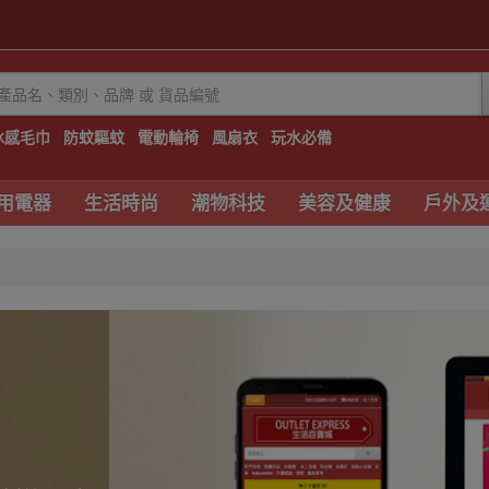
冰感毛巾
防蚊驅蚊
電動輪椅
風扇衣
玩水必備
用電器
生活時尚
潮物科技
美容及健康
戶外及