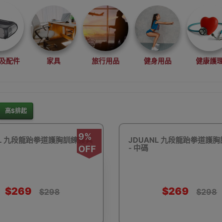
及配件
家具
旅行用品
健身用品
健康護
高$排起
灘水上活動用品
滑雪裝備用品
露營用品
釣魚用品
9%
NL 九段龍跆拳道護胸訓練護具
JDUANL 九段龍跆拳道護
- 中碼
OFF
$269
$269
$298
$298
rduino
行車記錄儀
車用小配件
滑板
望遠