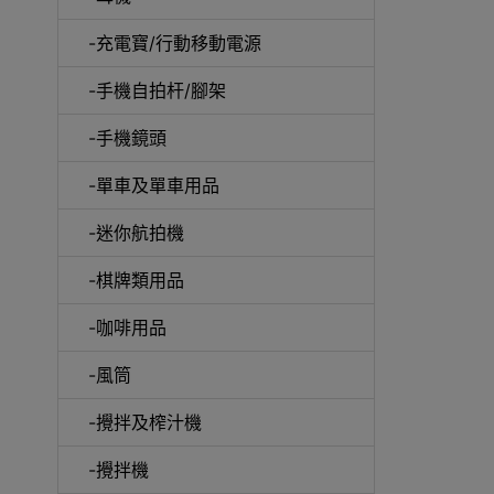
-充電寶/行動移動電源
-手機自拍杆/腳架
-手機鏡頭
-單車及單車用品
電動
-迷你航拍機
-棋牌類用品
-咖啡用品
快速
-風筒
-攪拌及榨汁機
-攪拌機