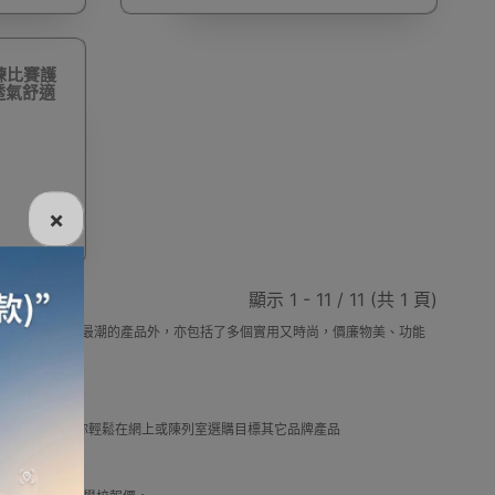
練比賽護
| 透氣舒適
電話
電動牙刷
電煮食爐
雪櫃
×
線
電熱水機
導入導出機
風扇及冷風機
顯示 1 - 11 / 11 (共 1 頁)
，除了為顧客帶來最新最潮的產品外，亦包括了多個實用又時尚，價廉物美、功能
選擇。
機
測體溫計
美髮造型
剪髮器
及推薦優惠，讓你輕鬆在網上或陳列室選購目標其它品牌產品