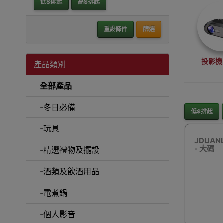
低$排起
高$排起
重設條件
篩選
投影機
產品類別
全部產品
-冬日必備
低$排起
-玩具
沙
JDUA
- 大碼
-精選禮物及擺設
-酒類及飲酒用品
-電煮鍋
A
-個人影音