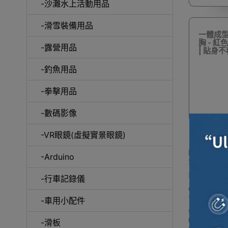
-沙灘水上活動用品
-滑雪裝備用品
一體成
胸 - 紅
咖
-露營用品
| 貼身不
-釣魚用品
-拳擊用品
-數碼影像
-VR眼鏡(虛擬實景眼鏡)
除了各大品牌外
-Arduino
齊備的產品。
我們每月會固
-行車記錄儀
Outlet Ex
多款 其它品
-車用小配件
如網站未及時
Buy 其它品牌 pric
-滑板