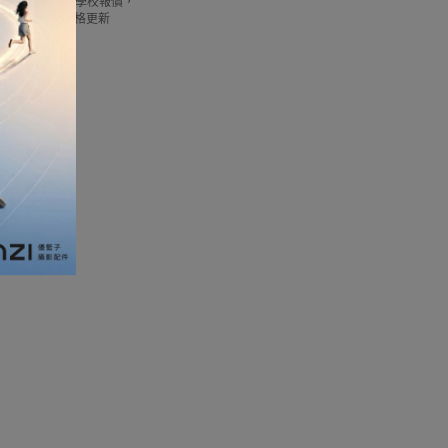
借批發優惠以及公司學校報價，
我們最新產品價格更新
加濕器及香薰機
體重及體脂磅
新年大掃除法寶
聖誕樹
電暖蛋
電熱衣著
燒烤爐
車
血壓計
救車寶過江龍
無葉風扇