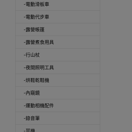
-電動滑板車
-電動代步車
-露營帳篷
-露營煮食用具
-行山杖
啞鈴
-夜間照明工具
-烘鞋乾鞋機
-內窺鏡
UV消
-運動相機配件
-錄音筆
-耳機