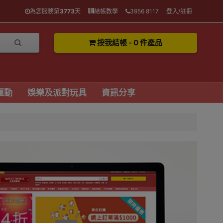
為您服務第
3773
天
結帳教學
3956 8117
登入/註冊
按我結帳 - 0 件產品
運動
娛樂及派對玩具
資訊分享