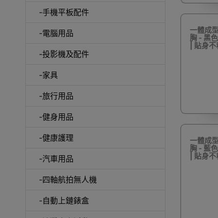
-手機平板配件
一體成
-電腦用品
胸 - 黑
| 貼身不
室內外
-投影機及配件
-家具
-旅行用品
-健身用品
露
-健康護理
一體成
胸 - 藍
| 貼身不
-汽車用品
-四軸航拍無人機
-自動上鏈錶盒