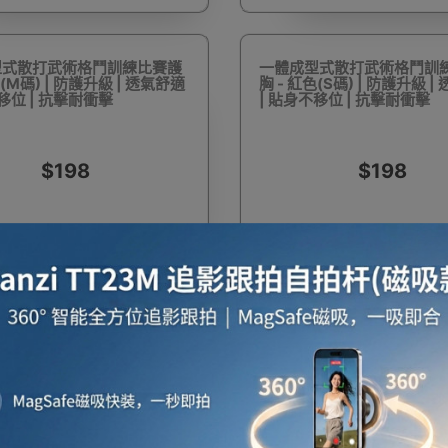
型式散打武術格鬥訓練比賽護
一體成型式散打武術格鬥訓
色(M碼) | 防護升級 | 透氣舒適
胸 - 紅色(S碼) | 防護升級 
啡用品
風筒
攪拌及榨汁機
攪拌機
室內
移位 | 抗擊耐衝擊
| 貼身不移位 | 抗擊耐衝擊
$198
$198
焗爐
空氣清新機
濾水器
繪圖板
水牙
，Outlet Express 生活百貨城亦為顧客精選一系列小眾及其它品牌優質產品
定尋找最更新、最潮、有特色而且優惠的優質產品，從用家的角度為你帶來你的最好
座檯扇
吸塵機
收音機
蒸氣焗爐
抽濕
press HK 生活百貨城網上商城購買 其它品牌 產品
牌 官方代理、香港供應商或進口商其它品牌產品選擇，我們有多款其它品牌最新款式
更新資料，歡迎與我們聯絡。
e in outletexpress .com Hong Kong.In promotion and sale.