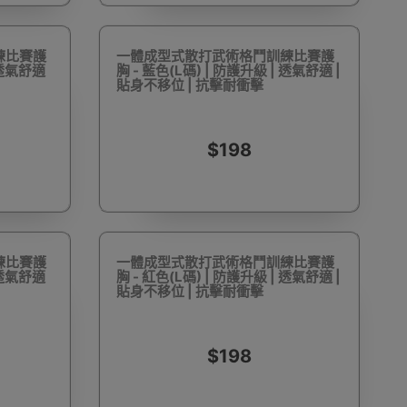
練比賽護
一體成型式散打武術格鬥訓練比賽護
| 透氣舒適
胸 - 藍色(L碼) | 防護升級 | 透氣舒適 |
貼身不移位 | 抗擊耐衝擊
動剃鬚刨
迷你雪櫃
電動滑板車
電動代步車
$198
鞋機
內窺鏡
運動相機配件
錄音筆
練比賽護
一體成型式散打武術格鬥訓練比賽護
| 透氣舒適
胸 - 紅色(L碼) | 防護升級 | 透氣舒適 |
貼身不移位 | 抗擊耐衝擊
$198
單車及單車用品
迷你航拍機
棋牌類用品