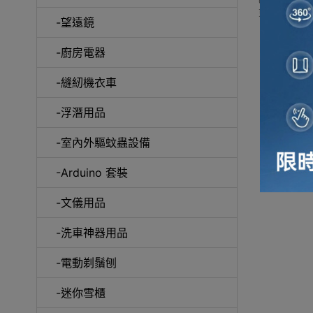
Outlet 
更可送到香港
-望遠鏡
冷風
-廚房電器
-縫紉機衣車
-浮潛用品
-室內外驅蚊蟲設備
自動吸塵
-Arduino 套裝
-文儀用品
-洗車神器用品
抽
-電動剃鬚刨
-迷你雪櫃