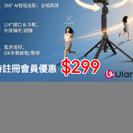
Express HK 生活百貨城在香港觀塘提供 其它品牌 在那裡買邊到買代理資料及價錢實惠
或澳門而部份產品比團購更優惠，更可以為你推薦推介相似產品及優點缺點，請留意
機
音響喇叭
即影即有相機
運動相機
電子鐘
機械人
太陽能充電
測量儀器
智能手錶手環及配件
真空機
迷你洗衣機
助聽器
拳套
迷你衣