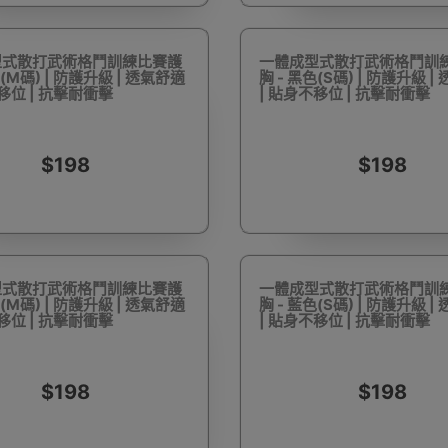
型式散打武術格鬥訓練比賽護
一體成型式散打武術格鬥訓
色(M碼) | 防護升級 | 透氣舒適
胸 - 黑色(S碼) | 防護升級 
移位 | 抗擊耐衝擊
| 貼身不移位 | 抗擊耐衝擊
驅蚊蟲設備
Arduino 套裝
文儀用品
洗車神器用品
電
$198
$198
營帳篷
露營煮食用具
行山杖
夜間照明工具
烘鞋乾
型式散打武術格鬥訓練比賽護
一體成型式散打武術格鬥訓
色(M碼) | 防護升級 | 透氣舒適
胸 - 藍色(S碼) | 防護升級 
移位 | 抗擊耐衝擊
| 貼身不移位 | 抗擊耐衝擊
$198
$198
耳機
充電寶/行動移動電源
手機自拍杆/腳架
手機鏡頭