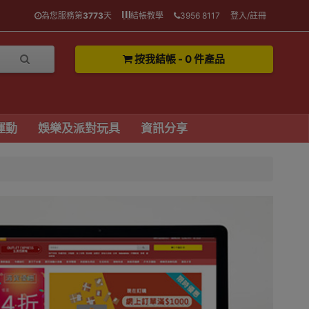
為您服務第
3773
天
結帳教學
3956 8117
登入/註冊
按我結帳 - 0 件產品
運動
娛樂及派對玩具
資訊分享