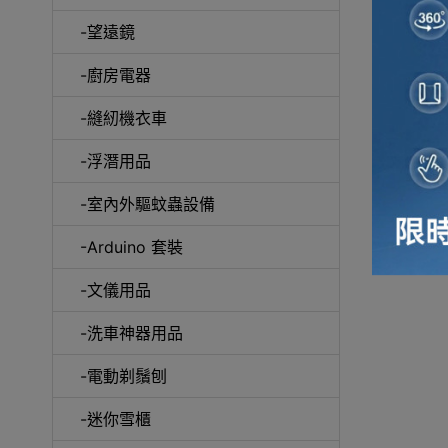
-望遠鏡
冷風
-廚房電器
-縫紉機衣車
-浮潛用品
-室內外驅蚊蟲設備
自動吸塵
-Arduino 套裝
-文儀用品
-洗車神器用品
抽
-電動剃鬚刨
-迷你雪櫃