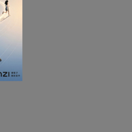
加濕器及香薰機
體重及體脂磅
新年大掃除法寶
聖誕樹
電暖蛋
電熱衣著
燒烤爐
車
血壓計
救車寶過江龍
無葉風扇