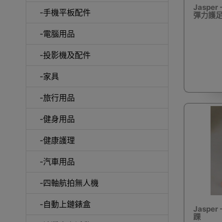
Jasper 
-手機平板配件
彈力護足踝 
-電腦用品
室內外
-投影機及配件
-家具
-旅行用品
-健身用品
露
-健康護理
-汽車用品
-四軸航拍無人機
-自動上鏈錶盒
Jaspe
踝