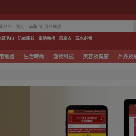
冰感毛巾
防蚊驅蚊
電動輪椅
風扇衣
玩水必備
用電器
生活時尚
潮物科技
美容及健康
戶外及