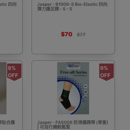
astic 四向
Jasper - B1006-S Bio-Elastic 四向
彈力護足踝 - S - S
動剃鬚刨
迷你雪櫃
電動滑板車
電動代步車
$70
$77
8%
9%
鞋機
內窺鏡
運動相機配件
錄音筆
OFF
OFF
單車及單車用品
迷你航拍機
棋牌類用品
層帶貼合護
Jasper - FAS006 防滑護踝帶 (單隻)
| 可自行調較鬆緊