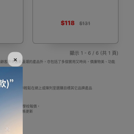
$118
$131
電話
電動牙刷
電煮食爐
雪櫃
顯示 1 - 6 / 6 (共 1 頁)
×
，除了為顧客帶來最新最潮的產品外，亦包括了多個實用又時尚，價廉物美、功能
線
電熱水機
導入導出機
風扇及冷風機
選擇。
及推薦優惠，讓你輕鬆在網上或陳列室選購目標其它品牌產品
借批發優惠以及公司學校報價，
機
測體溫計
美髮造型
剪髮器
我們最新產品價格更新