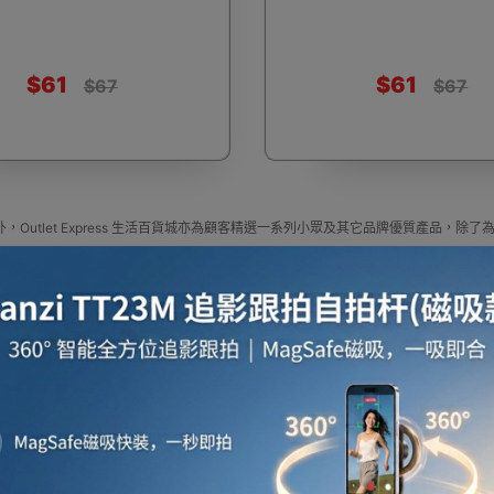
$61
$61
$67
$67
啡用品
風筒
攪拌及榨汁機
攪拌機
室內
，Outlet Express 生活百貨城亦為顧客精選一系列小眾及其它品牌優質產品
焗爐
空氣清新機
濾水器
繪圖板
水牙
定尋找最更新、最潮、有特色而且優惠的優質產品，從用家的角度為你帶來你的最好
press HK 生活百貨城網上商城購買 其它品牌 產品
牌 官方代理、香港供應商或進口商其它品牌產品選擇，我們有多款其它品牌最新款式
更新資料，歡迎與我們聯絡。
e in outletexpress .com Hong Kong.In promotion and sale.
Express HK 生活百貨城在香港觀塘提供 其它品牌 在那裡買邊到買代理資料及價錢實惠
座檯扇
吸塵機
收音機
蒸氣焗爐
抽濕
或澳門而部份產品比團購更優惠，更可以為你推薦推介相似產品及優點缺點，請留意