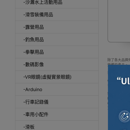
-沙灘水上活動用品
-滑雪裝備用品
咖
-露營用品
-釣魚用品
-拳擊用品
除了各大品牌外
-數碼影像
齊備的產品。
我們每月會固
-VR眼鏡(虛擬實景眼鏡)
Outlet Ex
多款 其它品
-Arduino
如網站未及時
Buy 其它品牌 pric
-行車記錄儀
Outlet 
更可送到香港
-車用小配件
-滑板