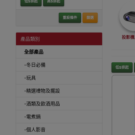
低$排起
高$排起
重設條件
篩選
投影機
產品類別
全部產品
-冬日必備
低$排起
-玩具
沙
-精選禮物及擺設
-酒類及飲酒用品
-電煮鍋
A
-個人影音