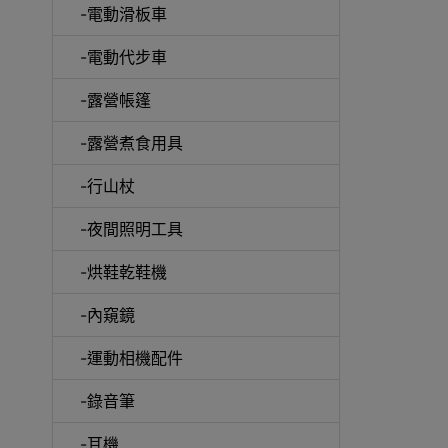
-電動滑板車
-電動代步車
-露營帳篷
-露營煮食用具
-行山杖
啞鈴
-夜間照明工具
-烘鞋乾鞋機
-內窺鏡
UV消
-運動相機配件
-錄音筆
-耳機