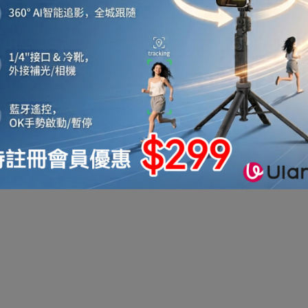
機
音響喇叭
即影即有相機
運動相機
電子鐘
機械人
太陽能充電
測量儀器
智能手錶手環及配件
真空機
迷你洗衣機
助聽器
拳套
迷你衣