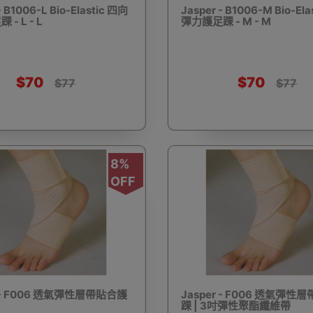
- B1006-L Bio-Elastic 四向
Jasper - B1006-M Bio-El
- L - L
彈力護足踝 - M - M
驅蚊蟲設備
Arduino 套裝
文儀用品
洗車神器用品
電
$70
$70
$77
$77
8%
營帳篷
露營煮食用具
行山杖
夜間照明工具
烘鞋乾
OFF
耳機
充電寶/行動移動電源
手機自拍杆/腳架
手機鏡頭
r - F006 透氣彈性層帶貼合護
Jasper - F006 透氣彈性
踝 | 3吋彈性聚酯纖維帶