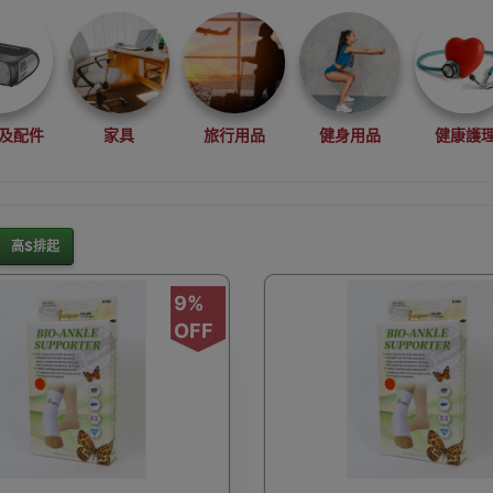
及配件
家具
旅行用品
健身用品
健康護
高$排起
灘水上活動用品
滑雪裝備用品
露營用品
釣魚用品
9%
OFF
rduino
行車記錄儀
車用小配件
滑板
望遠