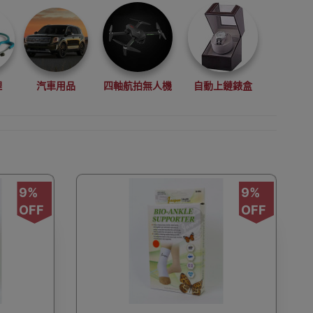
理
汽車用品
四軸航拍無人機
自動上鏈錶盒
拳擊用品
數碼影像
VR眼鏡(虛擬實景眼鏡)
9%
9%
OFF
OFF
鏡
廚房電器
縫紉機衣車
浮潛用品