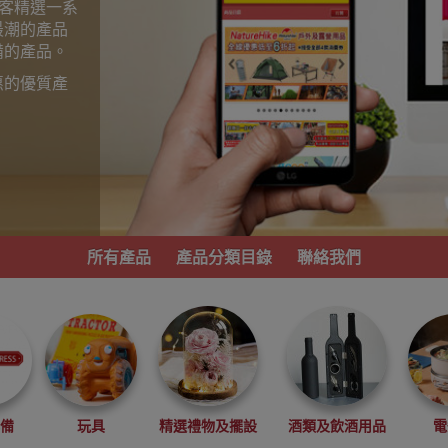
為顧客精選一系
最潮的產品
備的產品。
惠的優質產
。
所有產品
產品分類目錄
聯絡我們
必備
玩具
精選禮物及擺設
酒類及飲酒用品
電