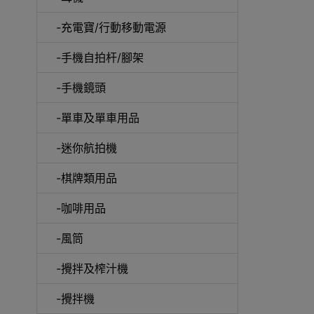
-充電寶/行動移動電源
-手機自拍杆/腳架
-手機鏡頭
-單車及單車用品
電動
-迷你航拍機
-棋牌類用品
-咖啡用品
快速
-風筒
-攪拌及榨汁機
-攪拌機