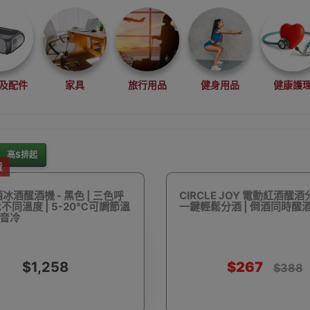
及配件
家具
旅行用品
健身用品
健康護
高$排起
費
灘水上活動用品
滑雪裝備用品
露營用品
釣魚用品
紅酒冰酒醒酒機 - 黑色 | 三色呼
CIRCLE JOY 電動紅酒醒酒
不同溫度 | 5-20℃可調節溫
一鍵輕鬆分酒 | 倒酒同時醒
靜音冷
$1,258
$267
$388
rduino
行車記錄儀
車用小配件
滑板
望遠