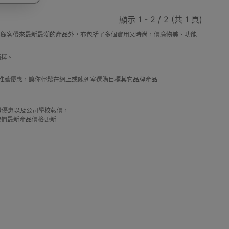
顯示 1 - 2 / 2 (共 1 頁)
，除了為顧客帶來最新最潮的產品外，亦包括了多個實用又時尚，價廉物美、功能
動剃鬚刨
迷你雪櫃
電動滑板車
電動代步車
選擇。
及推薦優惠，讓你輕鬆在網上或陳列室選購目標其它品牌產品
借批發優惠以及公司學校報價，
我們最新產品價格更新
鞋機
內窺鏡
運動相機配件
錄音筆
單車及單車用品
迷你航拍機
棋牌類用品