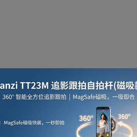
啡用品
風筒
攪拌及榨汁機
攪拌機
室內
焗爐
空氣清新機
濾水器
繪圖板
水牙
座檯扇
吸塵機
收音機
蒸氣焗爐
抽濕