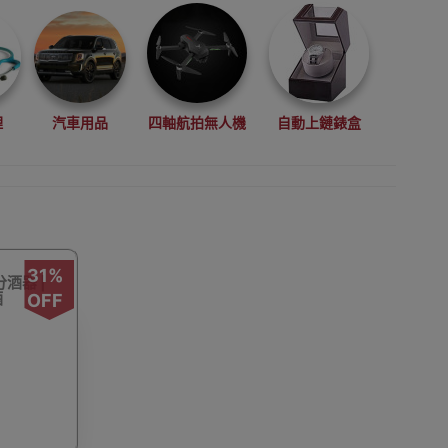
理
汽車用品
四軸航拍無人機
自動上鏈錶盒
拳擊用品
數碼影像
VR眼鏡(虛擬實景眼鏡)
31%
分酒器 |
酒
OFF
鏡
廚房電器
縫紉機衣車
浮潛用品