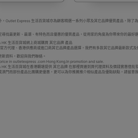
，Outlet Express 生活百貨城亦為顧客精選一系列小眾及其它品牌優質產品
驅蚊蟲設備
Arduino 套裝
文儀用品
洗車神器用品
電
定尋找最更新、最潮、有特色而且優惠的優質產品，從用家的角度為你帶來你的最好
press HK 生活百貨城網上商城購買 其它品牌 產品
牌 官方代理、香港供應商或進口商其它品牌產品選擇，我們有多款其它品牌最新款式
更新資料，歡迎與我們聯絡。
e in outletexpress .com Hong Kong.In promotion and sale.
Express HK 生活百貨城在香港觀塘提供 其它品牌 在那裡買邊到買代理資料及價錢實惠
或澳門而部份產品比團購更優惠，更可以為你推薦推介相似產品及優點缺點，請留意
營帳篷
露營煮食用具
行山杖
夜間照明工具
烘鞋乾
耳機
充電寶/行動移動電源
手機自拍杆/腳架
手機鏡頭