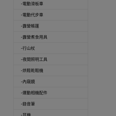
-電動滑板車
-電動代步車
-露營帳篷
-露營煮食用具
-行山杖
啞鈴
-夜間照明工具
-烘鞋乾鞋機
-內窺鏡
UV消
-運動相機配件
-錄音筆
-耳機