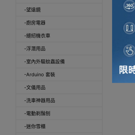
-望遠鏡
冷風
-廚房電器
-縫紉機衣車
-浮潛用品
-室內外驅蚊蟲設備
自動吸塵
-Arduino 套裝
-文儀用品
-洗車神器用品
抽
-電動剃鬚刨
-迷你雪櫃