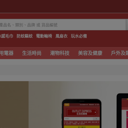
冰感毛巾
防蚊驅蚊
電動輪椅
風扇衣
玩水必備
用電器
生活時尚
潮物科技
美容及健康
戶外及