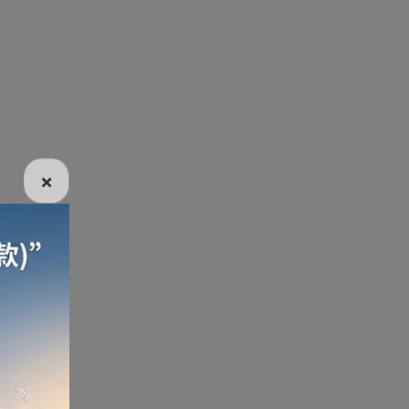
電話
電動牙刷
電煮食爐
雪櫃
×
線
電熱水機
導入導出機
風扇及冷風機
機
測體溫計
美髮造型
剪髮器