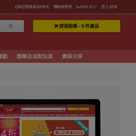
為您服務第
3775
天
結帳教學
3956 8117
登入/註冊
按我結帳 - 0 件產品
運動
娛樂及派對玩具
資訊分享