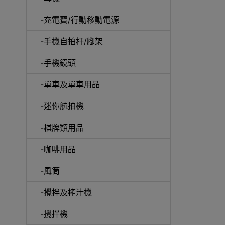
-充電寶/行動移動電源
-手機自拍杆/腳架
-手機鏡頭
-單車及單車用品
電動
-迷你航拍機
-棋牌類用品
-咖啡用品
快速
-風筒
-攪拌及榨汁機
-攪拌機