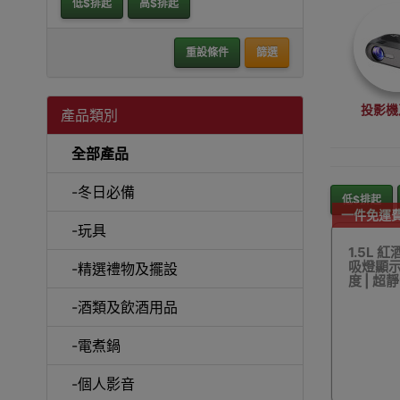
低$排起
高$排起
重設條件
篩選
投影機
產品類別
全部產品
-冬日必備
低$排起
一件免運
-玩具
沙
1.5L 
吸燈顯示
-精選禮物及擺設
度 | 超
-酒類及飲酒用品
-電煮鍋
A
-個人影音