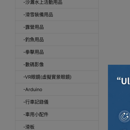
-沙灘水上活動用品
-滑雪裝備用品
咖
-露營用品
-釣魚用品
-拳擊用品
-數碼影像
-VR眼鏡(虛擬實景眼鏡)
-Arduino
-行車記錄儀
-車用小配件
-滑板