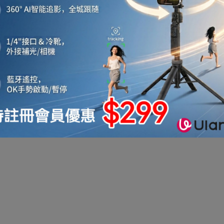
機
音響喇叭
即影即有相機
運動相機
電子鐘
機械人
太陽能充電
測量儀器
智能手錶手環及配件
真空機
迷你洗衣機
助聽器
拳套
迷你衣