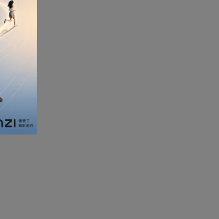
加濕器及香薰機
體重及體脂磅
新年大掃除法寶
聖誕樹
電暖蛋
電熱衣著
燒烤爐
車
血壓計
救車寶過江龍
無葉風扇