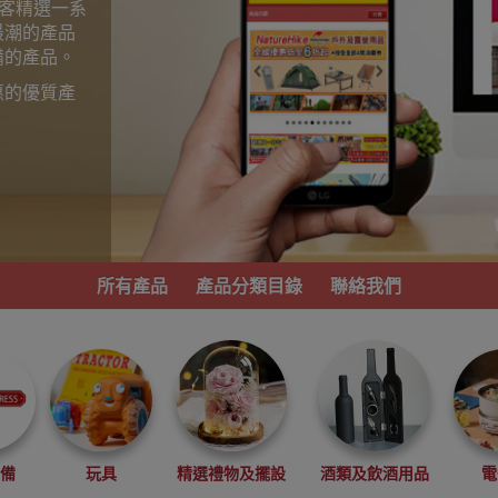
為顧客精選一系
最潮的產品
備的產品。
惠的優質產
。
所有產品
產品分類目錄
聯絡我們
必備
玩具
精選禮物及擺設
酒類及飲酒用品
電