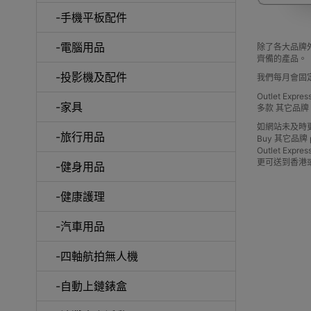
-手機平板配件
-電腦用品
除了各大品牌外
齊備的產品。
室內外
-投影機及配件
我們每月會固
Outlet Ex
-家具
多款 其它品
如網站未及時
-旅行用品
Buy 其它品牌 pric
Outlet 
更可送到香港
-健身用品
露
-健康護理
-汽車用品
-四軸航拍無人機
-自動上鏈錶盒