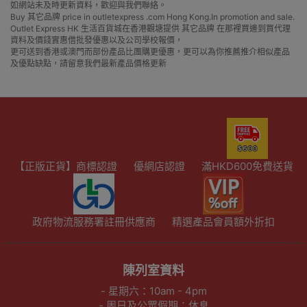
如網站未及時更新資料，歡迎與我們聯絡。
Buy 其它品牌 price in outletexpress .com Hong Kong.In promotion and sale.
Outlet Express HK 生活百貨城在香港觀塘提供 其它品牌 在那裡買邊到買代理
資料及價錢實惠借批發優惠以及公司學校報價，
更可送到香港或澳門而部份產品比團購更優惠，更可以為你推薦推介相似產品
及優點缺點，請留意我們最新產品價格更新
【正版正貨】商標認證
優網店認證
滿HKD600免費送貨
政府物流服務署註冊供應商
精選產品會員額外折扣
陳列室資料
- 星期六：10am - 4pm
- 周日及公眾假期：休息