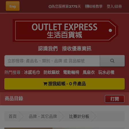
Eng
為您服務第
3775
天
結帳教學
登入/註冊
認識我們
接收優惠資訊
熱門搜尋 :
冰感毛巾
防蚊驅蚊
電動輪椅
風扇衣
玩水必備
按我結帳 - 0 件產品
商品目錄
打開
首頁
品牌 - 其它品牌
比賽計分板