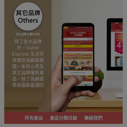
其它品牌 比賽計分板
除了各大品牌
外，Outlet
Express 生活百
貨城亦為顧客精
選一系列小眾及
其它品牌優質產
品，除了為顧客
帶來最新最潮的
產品外，亦包括
了多個實用又時
尚，價廉物美、
功能齊備的產
品。
所有產品
產品分類目錄
聯絡我們
我們每月會固定