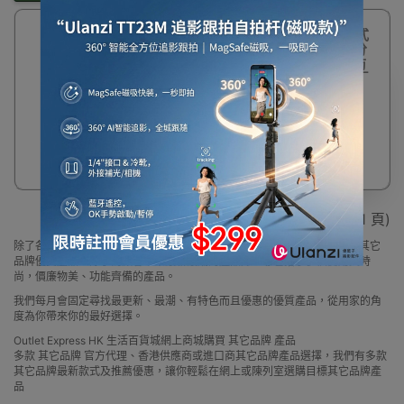
多功能比賽翻轉式
記分板 - 黑色 | 計分
牌 | 全方位解析 | 防
水可拆裝 | 加大翻頁
線圈 | 適合多種賽事
$128
顯示 1 - 1 / 1 (共 1 頁)
除了各大品牌外，Outlet Express 生活百貨城亦為顧客精選一系列小眾及其它
品牌優質產品，除了為顧客帶來最新最潮的產品外，亦包括了多個實用又時
尚，價廉物美、功能齊備的產品。
我們每月會固定尋找最更新、最潮、有特色而且優惠的優質產品，從用家的角
度為你帶來你的最好選擇。
Outlet Express HK 生活百貨城網上商城購買 其它品牌 產品
多款 其它品牌 官方代理、香港供應商或進口商其它品牌產品選擇，我們有多款
其它品牌最新款式及推薦優惠，讓你輕鬆在網上或陳列室選購目標其它品牌產
品