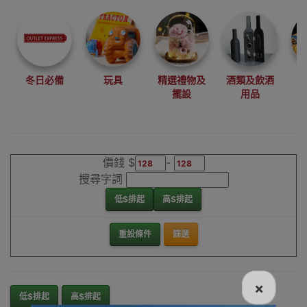
尋找最更新、最
潮、有特色而且
優惠的優質產
品，從用家的角
度為你帶來你的
冬日必備
玩具
精選禮物及
酒類及飲酒
最好選擇。
擺設
用品
其它品牌比賽計
分板香港銷售點
價錢 $
-
搜尋字詞
低$排起
高$排起
重設條件
篩選
×
低$排起
高$排起