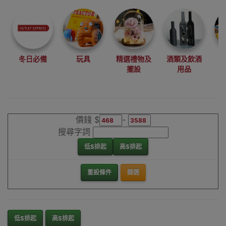
尋找最更新、最
潮、有特色而且
優惠的優質產
品，從用家的角
度為你帶來你的
冬日必備
玩具
精選禮物及
酒類及飲酒
最好選擇。
擺設
用品
其它品牌高拍掃
描儀香港銷售點
價錢 $
-
搜尋字詞
低$排起
高$排起
重設條件
篩選
低$排起
高$排起