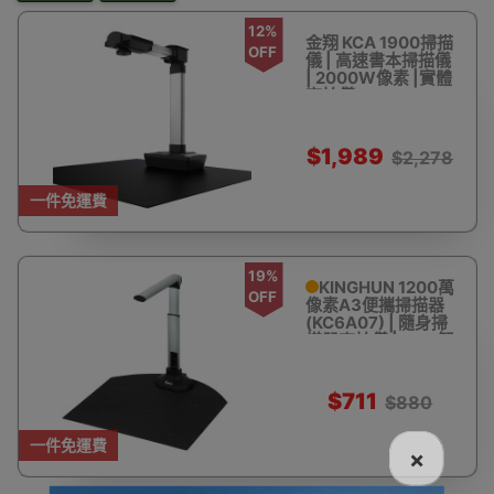
12%
金翔 KCA 1900掃描
OFF
儀 | 高速書本掃描儀
| 2000W像素 |實體
高拍儀
$1,989
$2,278
一件免運費
19%
KINGHUN 1200萬
OFF
像素A3便攜掃描器
(KC6A07) | 隨身掃
描器高拍儀 | OCR智
能文字識別 | 實物實
拍視頻
$711
$880
一件免運費
×