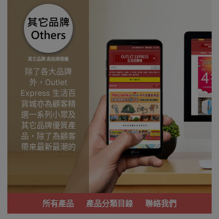
其它品牌 高拍掃描儀
除了各大品牌
外，Outlet
Express 生活百
貨城亦為顧客精
選一系列小眾及
其它品牌優質產
品，除了為顧客
帶來最新最潮的
產品外，亦包括
了多個實用又時
尚，價廉物美、
功能齊備的產
品。
所有產品
產品分類目錄
聯絡我們
我們每月會固定