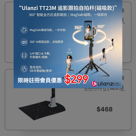
KINGHUN 800萬像
素A4便攜掃描器
(KC5M01) | 隨身掃
描器高拍儀 | OCR智
能文字識別 | 實物實
拍視頻 | 適用於
MAC 及 WINDOW
$568
作業系統 雙系統適
用
KINGHUN 800萬像
素A4便攜掃描器
(KC5M01) | 隨身掃
描器高拍儀 | OCR智
能文字識別 | 實物實
拍視頻 | 適用於
WINDOW 作業系統
$468