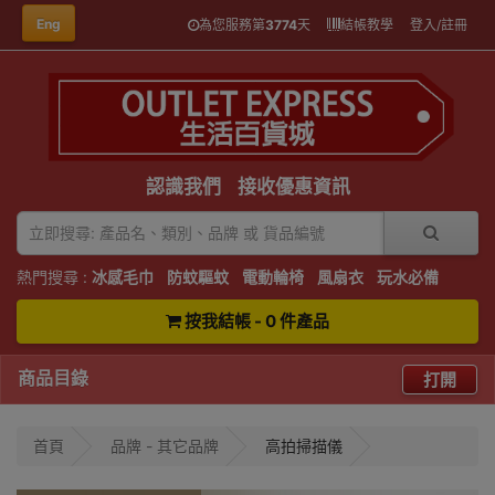
Eng
為您服務第
3774
天
結帳教學
登入/註冊
認識我們
接收優惠資訊
熱門搜尋 :
冰感毛巾
防蚊驅蚊
電動輪椅
風扇衣
玩水必備
按我結帳 - 0 件產品
商品目錄
打開
首頁
品牌 - 其它品牌
高拍掃描儀