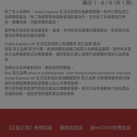
顯示 1 - 6 / 6 (共 1 頁)
除了各大品牌外，Outlet Express 生活百貨城亦為顧客精選一系列小眾及其它
品牌優質產品，除了為顧客帶來最新最潮的產品外，亦包括了多個實用又時
尚，價廉物美、功能齊備的產品。
我們每月會固定尋找最更新、最潮、有特色而且優惠的優質產品，從用家的角
度為你帶來你的最好選擇。
Outlet Express HK 生活百貨城網上商城購買 其它品牌 產品
多款 其它品牌 官方代理、香港供應商或進口商其它品牌產品選擇，我們有多款
其它品牌最新款式及推薦優惠，讓你輕鬆在網上或陳列室選購目標其它品牌產
品
如網站未及時更新資料，歡迎與我們聯絡。
Buy 其它品牌 price in outletexpress .com Hong Kong.In promotion and sale.
Outlet Express HK 生活百貨城在香港觀塘提供 其它品牌 在那裡買邊到買代理
資料及價錢實惠借批發優惠以及公司學校報價，
更可送到香港或澳門而部份產品比團購更優惠，更可以為你推薦推介相似產品
及優點缺點，請留意我們最新產品價格更新
【正版正貨】商標認證
優網店認證
滿HKD600免費送貨