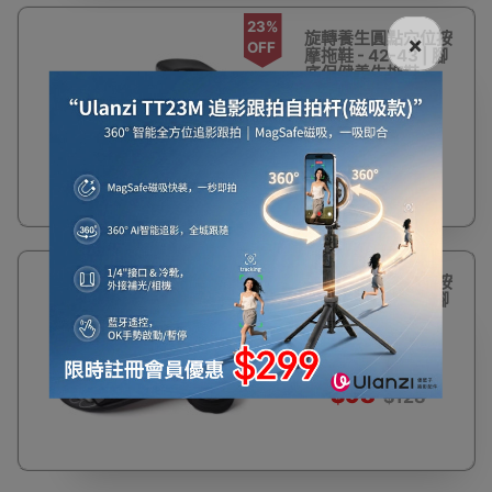
23%
旋轉養生圓點穴位按
×
OFF
摩拖鞋 - 42-43 | 腳
底保健養生拖鞋
$98
$128
23%
旋轉養生圓點穴位按
OFF
摩拖鞋 - 44-45 | 腳
底保健養生拖鞋
$98
$128