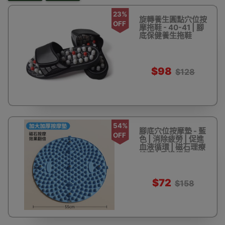
23%
旋轉養生圓點穴位按
OFF
摩拖鞋 - 40-41 | 腳
底保健養生拖鞋
$98
$128
54%
腳底穴位按摩墊 - 藍
OFF
色 | 消除疲勞 | 促進
血液循環 | 磁石理療
按摩 | 香港行貨
$72
$158