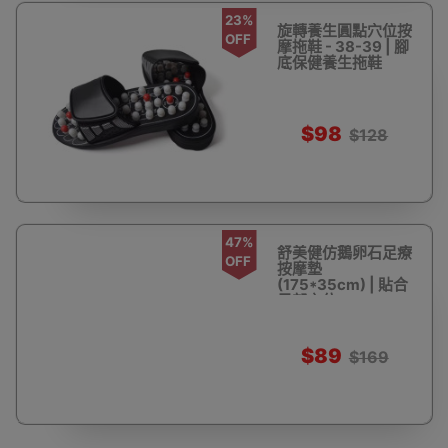
23%
旋轉養生圓點穴位按
OFF
摩拖鞋 - 38-39 | 腳
底保健養生拖鞋
$98
$128
47%
舒美健仿鵝卵石足療
OFF
按摩墊
(175*35cm) | 貼合
足部穴位
$89
$169