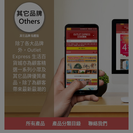
其它品牌 指壓版
除了各大品牌
外，Outlet
Express 生活百
貨城亦為顧客精
選一系列小眾及
其它品牌優質產
品，除了為顧客
帶來最新最潮的
產品外，亦包括
了多個實用又時
尚，價廉物美、
功能齊備的產
品。
所有產品
產品分類目錄
聯絡我們
我們每月會固定