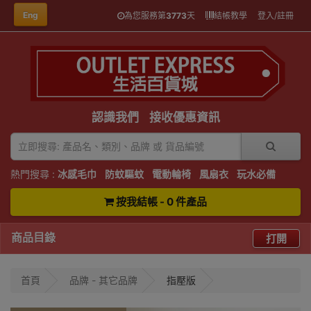
Eng
為您服務第
3773
天
結帳教學
登入/註冊
認識我們
接收優惠資訊
熱門搜尋 :
冰感毛巾
防蚊驅蚊
電動輪椅
風扇衣
玩水必備
按我結帳 - 0 件產品
商品目錄
打開
首頁
品牌 - 其它品牌
指壓版