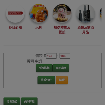
尋找最更新、最
潮、有特色而且
優惠的優質產
品，從用家的角
度為你帶來你的
冬日必備
玩具
精選禮物及
酒類及飲酒
最好選擇。
擺設
用品
其它品牌指壓版
香港銷售點
價錢 $
-
搜尋字詞
低$排起
高$排起
重設條件
篩選
低$排起
高$排起