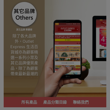
其它品牌 單邊梯
除了各大品牌
外，Outlet
Express 生活百
貨城亦為顧客精
選一系列小眾及
其它品牌優質產
品，除了為顧客
帶來最新最潮的
產品外，亦包括
了多個實用又時
尚，價廉物美、
功能齊備的產
品。
所有產品
產品分類目錄
聯絡我們
我們每月會固定