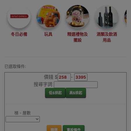
尋找最更新、最
潮、有特色而且
優惠的優質產
品，從用家的角
度為你帶來你的
冬日必備
玩具
精選禮物及
酒類及飲酒
最好選擇。
擺設
用品
其它品牌單邊梯
香港銷售點
已選取條件:
價錢 $
-
搜尋字詞
低$排起
高$排起
梯 - 層數
篩選
重設條件