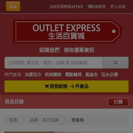
Eng
為您服務第
3773
天
結帳教學
登入/註冊
認識我們
接收優惠資訊
熱門搜尋 :
冰感毛巾
防蚊驅蚊
電動輪椅
風扇衣
玩水必備
按我結帳 - 0 件產品
商品目錄
打開
首頁
品牌 - 其它品牌
單邊梯