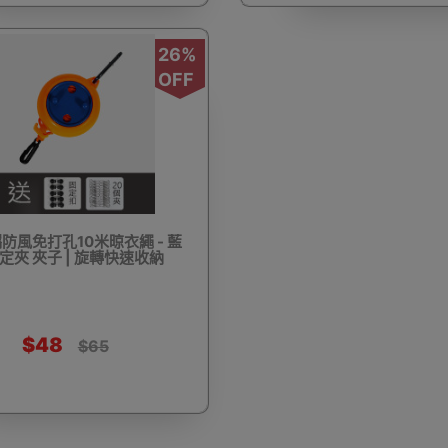
26%
OFF
驅蚊蟲設備
Arduino 套裝
文儀用品
洗車神器用品
電
防風免打孔10米晾衣繩 - 藍
營帳篷
露營煮食用具
行山杖
夜間照明工具
烘鞋乾
固定夾 夾子 | 旋轉快速收納
$48
$65
耳機
充電寶/行動移動電源
手機自拍杆/腳架
手機鏡頭