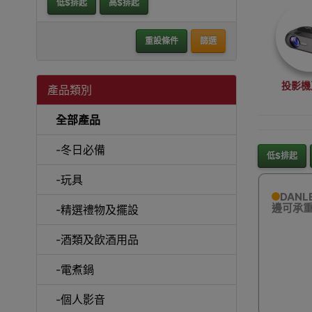
低$排起
高$排起
重設條件
篩選
投影機
產品類別
全部產品
-冬日必備
低$排起
-玩具
沙
DANL
邊可承重2
-精選禮物及擺設
-酒類及飲酒用品
-電煮鍋
A
-個人影音