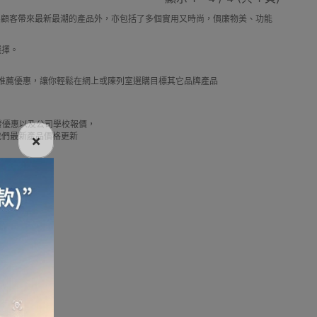
，除了為顧客帶來最新最潮的產品外，亦包括了多個實用又時尚，價廉物美、功能
選擇。
電話
電動牙刷
電煮食爐
雪櫃
及推薦優惠，讓你輕鬆在網上或陳列室選購目標其它品牌產品
借批發優惠以及公司學校報價，
我們最新產品價格更新
×
線
電熱水機
導入導出機
風扇及冷風機
機
測體溫計
美髮造型
剪髮器