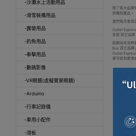
-沙灘水上活動用品
除了各大品牌外
齊備的產品。
-滑雪裝備用品
我們每月會固
咖
-露營用品
Outlet Ex
多款 其它品
-釣魚用品
如網站未及時
Buy 其它品牌 pric
Outlet 
-拳擊用品
更可送到香港
-數碼影像
-VR眼鏡(虛擬實景眼鏡)
-Arduino
-行車記錄儀
-車用小配件
-滑板