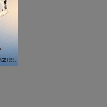
加濕器及香薰機
體重及體脂磅
新年大掃除法寶
聖誕樹
電暖蛋
電熱衣著
燒烤爐
車
血壓計
救車寶過江龍
無葉風扇