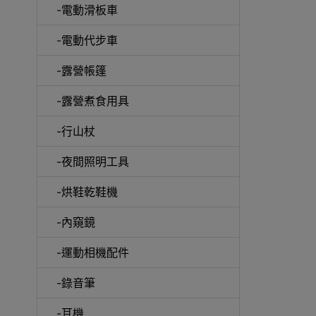
-電動滑板車
-電動代步車
-露營帳篷
-露營煮食用具
-行山杖
啞鈴
-夜間照明工具
-烘鞋乾鞋機
-內窺鏡
UV消
-運動相機配件
-錄音筆
-耳機