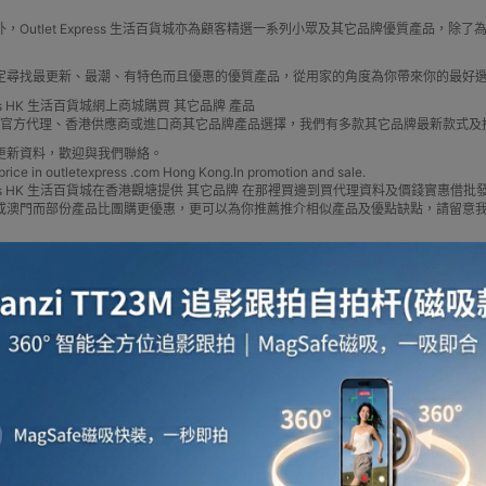
，Outlet Express 生活百貨城亦為顧客精選一系列小眾及其它品牌優質產品
定尋找最更新、最潮、有特色而且優惠的優質產品，從用家的角度為你帶來你的最好
啡用品
風筒
攪拌及榨汁機
攪拌機
室內
press HK 生活百貨城網上商城購買 其它品牌 產品
牌 官方代理、香港供應商或進口商其它品牌產品選擇，我們有多款其它品牌最新款式
更新資料，歡迎與我們聯絡。
e in outletexpress .com Hong Kong.In promotion and sale.
Express HK 生活百貨城在香港觀塘提供 其它品牌 在那裡買邊到買代理資料及價錢實惠
或澳門而部份產品比團購更優惠，更可以為你推薦推介相似產品及優點缺點，請留意
焗爐
空氣清新機
濾水器
繪圖板
水牙
座檯扇
吸塵機
收音機
蒸氣焗爐
抽濕