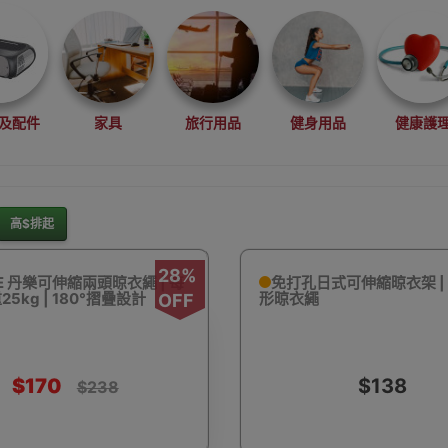
及配件
家具
旅行用品
健身用品
健康護
高$排起
灘水上活動用品
滑雪裝備用品
露營用品
釣魚用品
28%
E 丹樂可伸縮兩頭晾衣繩 | 每
免打孔日式可伸縮晾衣架 |
5kg | 180°摺疊設計
形晾衣繩
OFF
$170
$138
$238
rduino
行車記錄儀
車用小配件
滑板
望遠