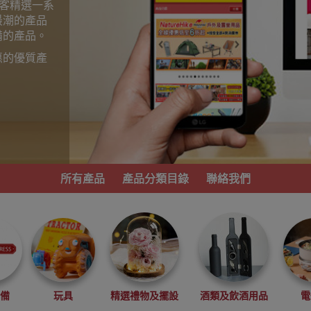
為顧客精選一系
最潮的產品
備的產品。
惠的優質產
。
所有產品
產品分類目錄
聯絡我們
必備
玩具
精選禮物及擺設
酒類及飲酒用品
電