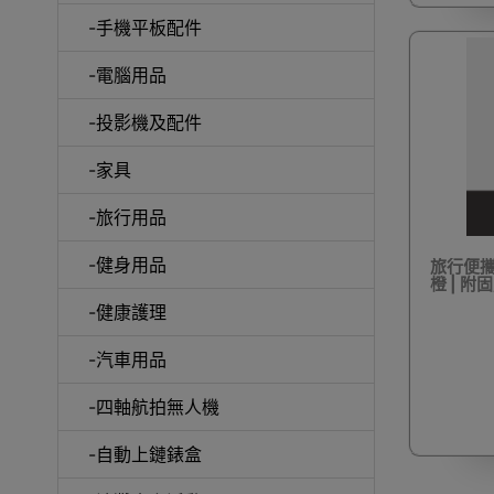
-手機平板配件
-電腦用品
室內外
-投影機及配件
-家具
-旅行用品
-健身用品
旅行便攜
露
橙 | 附
-健康護理
-汽車用品
-四軸航拍無人機
-自動上鏈錶盒