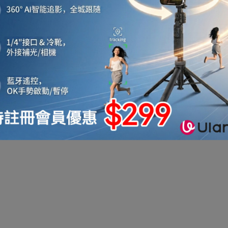
機
音響喇叭
即影即有相機
運動相機
電子鐘
機械人
太陽能充電
測量儀器
智能手錶手環及配件
真空機
迷你洗衣機
助聽器
拳套
迷你衣