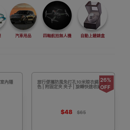
理
汽車用品
四軸航拍無人機
自動上鏈錶盒
拳擊用品
數碼影像
VR眼鏡(虛擬實景眼鏡)
26%
 室內隱
旅行便攜防風免打孔10米晾衣繩 - 黑
色 | 附固定夾 夾子 | 旋轉快速收納
OFF
$48
$65
鏡
廚房電器
縫紉機衣車
浮潛用品