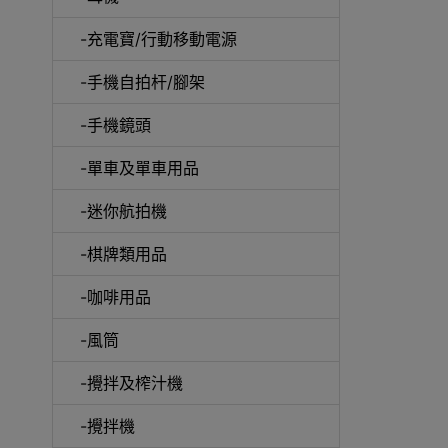
-充電寶/行動移動電源
-手機自拍杆/腳架
-手機鏡頭
-單車及單車用品
電動
-迷你航拍機
-棋牌類用品
-咖啡用品
快速
-風筒
-攪拌及榨汁機
-攪拌機