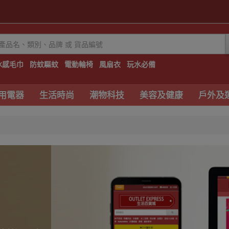
冰感毛巾
防蚊驅蚊
電動輪椅
風扇衣
玩水必備
用電器
生活時尚
潮物科技
美容及健康
戶外及