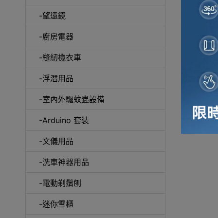
-望遠鏡
冷風
-廚房電器
-縫紉機衣車
-浮潛用品
-室內外驅蚊蟲設備
自動吸塵
-Arduino 套裝
-文儀用品
-洗車神器用品
抽
-電動剃鬚刨
-迷你雪櫃