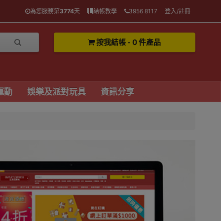
為您服務第
3774
天
結帳教學
3956 8117
登入/註冊
按我結帳 - 0 件產品
運動
娛樂及派對玩具
資訊分享