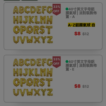
33%
40寸英文字母鋁
OFF
膜氣球 | 派對裝飾佈
置 - A
A-Z鋁膜氣球 自
由組合字句
$8
$12
33%
40寸英文字母鋁
OFF
膜氣球 | 派對裝飾佈
置 - E
$8
$12