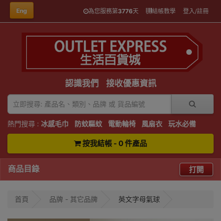
Eng
為您服務第
3776
天
結帳教學
登入/註冊
認識我們
接收優惠資訊
熱門搜尋 :
冰感毛巾
防蚊驅蚊
電動輪椅
風扇衣
玩水必備
按我結帳 - 0 件產品
商品目錄
打開
首頁
品牌 - 其它品牌
英文字母氣球