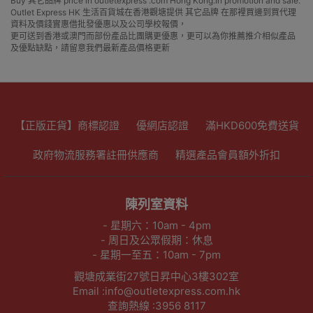
Buy 其它品牌 price in outletexpress .com Hong Kong.In promotion and sale.
Outlet Express HK 生活百貨城在香港觀塘提供 其它品牌 在那裡買邊到買代理
資料及價錢實惠借批發優惠以及公司學校報價，
更可送到香港或澳門而部份產品比團購更優惠，更可以為你推薦推介相似產品
及優點缺點，請留意我們最新產品價格更新
【正版正貨】商標認證
優網店認證
滿HKD600免費送貨
政府物流服務署註冊供應商
精選產品會員額外折扣
陳列室資料
- 星期六：10am - 4pm
- 周日及公眾假期：休息
- 星期一至五：10am - 7pm
觀塘成業街27號日昇中心3樓302室
Email :info@outletexpress.com.hk
查詢熱線 :3956 8117