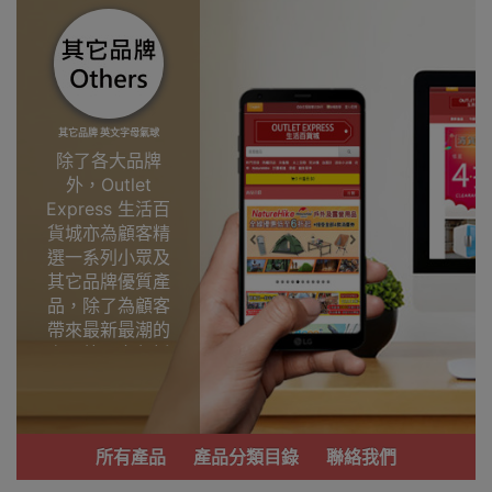
其它品牌 英文字母氣球
除了各大品牌
外，Outlet
Express 生活百
貨城亦為顧客精
選一系列小眾及
其它品牌優質產
品，除了為顧客
帶來最新最潮的
產品外，亦包括
了多個實用又時
尚，價廉物美、
功能齊備的產
品。
所有產品
產品分類目錄
聯絡我們
我們每月會固定