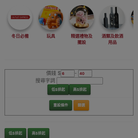
尋找最更新、最
潮、有特色而且
優惠的優質產
品，從用家的角
度為你帶來你的
冬日必備
玩具
精選禮物及
酒類及飲酒
最好選擇。
擺設
用品
其它品牌英文字
母氣球香港銷售
點
價錢 $
-
搜尋字詞
低$排起
高$排起
重設條件
篩選
低$排起
高$排起