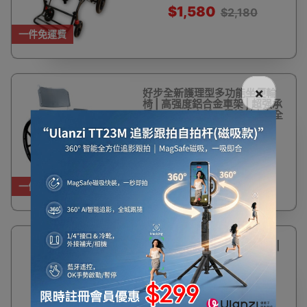
加闊座位
$1,580
$2,180
一件免運費
×
好步全新護理型多功能坐便輪
椅 | 高强度鋁合金車架 | 超强承
重136kg | 人體工學設計 | 安全
防滑
$2,194
一件免運費
移動式輪椅電子秤 | 靜音煞車 |
老人院適用