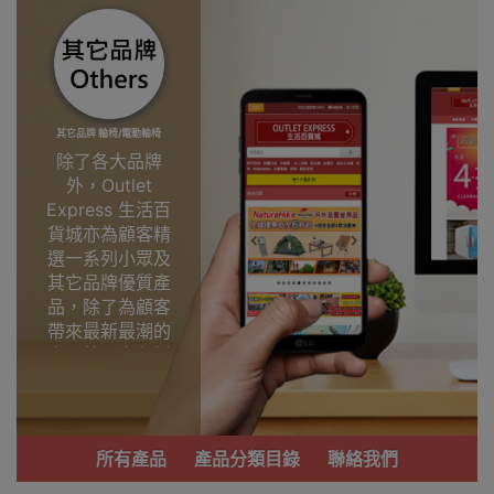
其它品牌 輪椅/電動輪椅
除了各大品牌
外，Outlet
Express 生活百
貨城亦為顧客精
選一系列小眾及
其它品牌優質產
品，除了為顧客
帶來最新最潮的
產品外，亦包括
了多個實用又時
尚，價廉物美、
功能齊備的產
品。
所有產品
產品分類目錄
聯絡我們
我們每月會固定