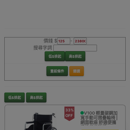
價錢 $
-
搜尋字詞
低$排起
高$排起
重設條件
篩選
低$排起
高$排起
33%
V100 輕量碳鋼加
OFF
寬手動可摺疊輪椅 |
網面軟座 舒適便攜
手推代步輪椅