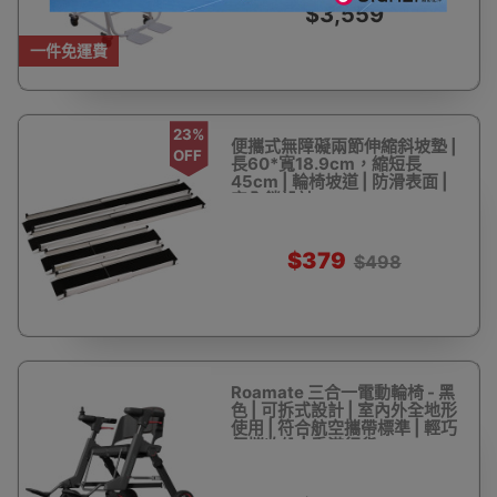
$3,559
一件免運費
23%
便攜式無障礙兩節伸縮斜坡墊 |
OFF
長60*寬18.9cm，縮短長
45cm | 輪椅坡道 | 防滑表面 |
安全鎖設計
$379
$498
Roamate 三合一電動輪椅 - 黑
色 | 可拆式設計 | 室內外全地形
使用 | 符合航空攜帶標準 | 輕巧
便攜收納 | 香港行貨