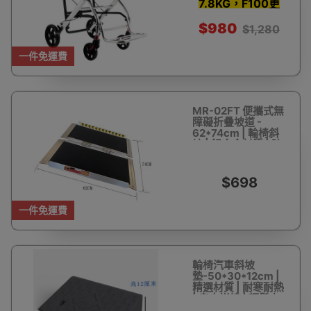
步車手推車
7.8KG，F100更
新改良版比舊版更
$980
$1,280
好用！
一件免運費
MR-02FT 便攜式無
障礙折疊坡道 -
62*74cm | 輪椅斜
坡 | 鋁合金材質 | 防
滑坡面 | 承重
300KG
$698
一件免運費
輪椅汽車斜坡
墊-50*30*12cm |
精選材質 | 耐寒耐熱
| 自由拼接 | 輕鬆上
坡