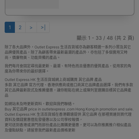
1
2
>
>|
顯示 1 - 33 / 48 (共 2 頁)
除了各大品牌外，Outlet Express 生活百貨城亦為顧客精選一系列小眾及其它
品牌優質產品，除了為顧客帶來最新最潮的產品外，亦包括了多個實用又時
尚，價廉物美、功能齊備的產品。
我們每月會固定尋找最更新、最潮、有特色而且優惠的優質產品，從用家的角
度為你帶來你的最好選擇。
Outlet Express HK 生活百貨城網上商城購買 其它品牌 產品
多款 其它品牌 官方代理、香港供應商或進口商其它品牌產品選擇，我們有多款
其它品牌最新款式及推薦優惠，讓你輕鬆在網上或陳列室選購目標其它品牌產
品
如網站未及時更新資料，歡迎與我們聯絡。
Buy 其它品牌 price in outletexpress .com Hong Kong.In promotion and sale.
Outlet Express HK 生活百貨城在香港觀塘提供 其它品牌 在那裡買邊到買代理
資料及價錢實惠借批發優惠以及公司學校報價，
更可送到香港或澳門而部份產品比團購更優惠，更可以為你推薦推介相似產品
及優點缺點，請留意我們最新產品價格更新