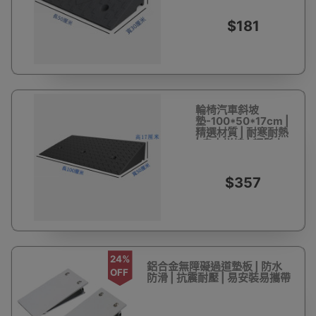
$181
輪椅汽車斜坡
墊-100*50*17cm |
精選材質 | 耐寒耐熱
| 自由拼接 | 輕鬆上
坡
$357
24%
鋁合金無障礙過道墊板 | 防水
OFF
防滑 | 抗震耐壓 | 易安裝易攜帶