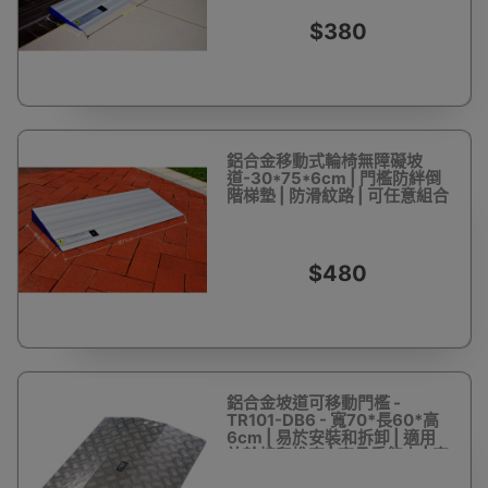
$380
鋁合金移動式輪椅無障礙坡
道-30*75*6cm | 門檻防絆倒
階梯墊 | 防滑紋路 | 可任意組合
$480
鋁合金坡道可移動門檻 -
TR101-DB6 - 寬70*長60*高
6cm | 易於安裝和拆卸 | 適用
於輪椅和推車 | 高承重能力 | 室
內外通用