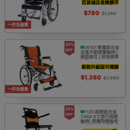
百貨城店長精選平
價輪椅款式
$780
$1,180
一件免運費
30%
DE101 輕量鋁合金
OFF
加寬手動摺疊輪椅 |
網面座位 | 前後鎖車
功能
新款升級版可摺腳
鋁合金輪椅，前後
$1,380
$1,980
煞車方便照顧者
一件免運費
23%
F120 超輕鋁合金
OFF
7.8KG 8寸旅行超輕
輪椅| 便攜飛機輪椅
航空鋁合金 | 手動代