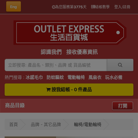
Eng
為您服務第
3775
天
結帳教學
登入/註冊
認識我們
接收優惠資訊
熱門搜尋 :
冰感毛巾
防蚊驅蚊
電動輪椅
風扇衣
玩水必備
按我結帳 - 0 件產品
商品目錄
打開
首頁
品牌 - 其它品牌
輪椅/電動輪椅