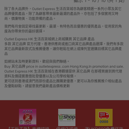
顯示 1 - 10 / 10 (共 1 頁)
除了各大品牌外，Outlet Express 生活百貨城亦為顧客精選一系列小眾及其它
品牌優質產品，除了為顧客帶來最新最潮的產品外，亦包括了多個實用又時
尚，價廉物美、功能齊備的產品。
我們每月會固定尋找最更新、最潮、有特色而且優惠的優質產品，從用家的角
度為你帶來你的最好選擇。
Outlet Express HK 生活百貨城網上商城購買 其它品牌 產品
多款 其它品牌 官方代理、香港供應商或進口商其它品牌產品選擇，我們有多款
其它品牌最新款式及推薦優惠，讓你輕鬆在網上或陳列室選購目標其它品牌產
品
如網站未及時更新資料，歡迎與我們聯絡。
Buy 其它品牌 price in outletexpress .com Hong Kong.In promotion and sale.
Outlet Express HK 生活百貨城在香港觀塘提供 其它品牌 在那裡買邊到買代理
資料及價錢實惠借批發優惠以及公司學校報價，
更可送到香港或澳門而部份產品比團購更優惠，更可以為你推薦推介相似產品
及優點缺點，請留意我們最新產品價格更新