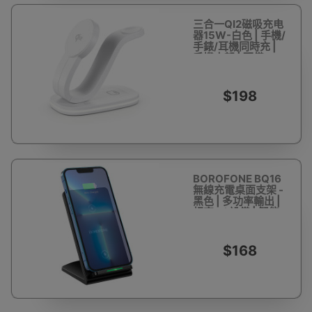
三合一QI2磁吸充电
器15W-白色 | 手機/
手錶/耳機同時充 |
手機支架 | 配備RGB
燈
$198
BOROFONE BQ16
無線充電桌面支架 -
黑色 | 多功率輸出 |
相容 Qi 設備 | 智能
識別 | 即放即充 | 香
港行貨
$168