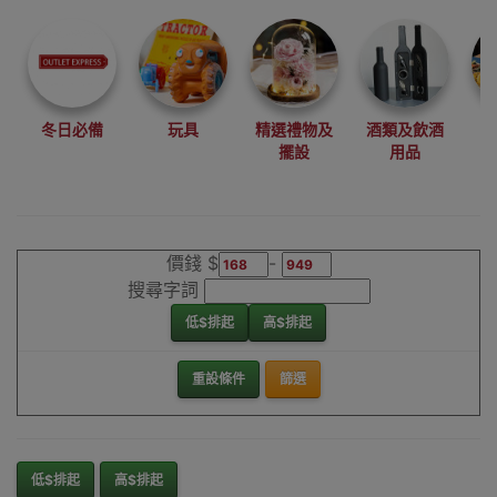
尋找最更新、最
潮、有特色而且
優惠的優質產
品，從用家的角
度為你帶來你的
冬日必備
玩具
精選禮物及
酒類及飲酒
最好選擇。
擺設
用品
其它品牌QI無線
充電器香港銷售
點
價錢 $
-
搜尋字詞
低$排起
高$排起
重設條件
篩選
低$排起
高$排起