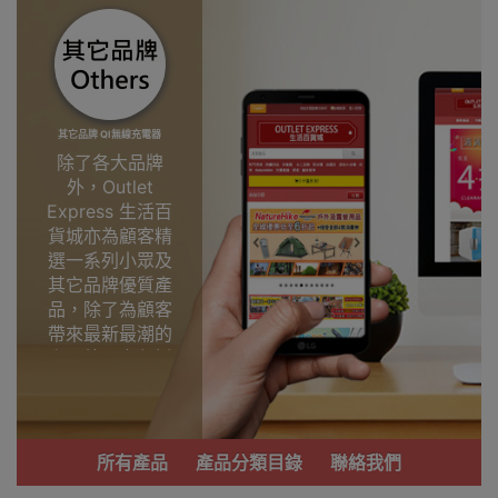
其它品牌 QI無線充電器
除了各大品牌
外，Outlet
Express 生活百
貨城亦為顧客精
選一系列小眾及
其它品牌優質產
品，除了為顧客
帶來最新最潮的
產品外，亦包括
了多個實用又時
尚，價廉物美、
功能齊備的產
品。
所有產品
產品分類目錄
聯絡我們
我們每月會固定