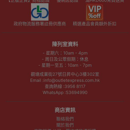
【正版正貨】商標認證
優網店認證
滿HKD600免費送貨
政府物流服務署註冊供應商
精選產品會員額外折扣
陳列室資料
- 星期六：10am - 4pm
- 周日及公眾假期：休息
- 星期一至五：10am - 7pm
觀塘成業街27號日昇中心3樓302室
Email :info@outletexpress.com.hk
查詢熱線 :3956 8117
WhatsApp :53694990
商店資訊
聯絡我們
關於我們