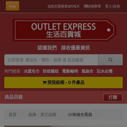
Eng
為您服務第
3775
天
結帳教學
登入/註冊
認識我們
接收優惠資訊
熱門搜尋 :
冰感毛巾
防蚊驅蚊
電動輪椅
風扇衣
玩水必備
按我結帳 - 0 件產品
商品目錄
打開
首頁
品牌 - 其它品牌
QI無線充電器