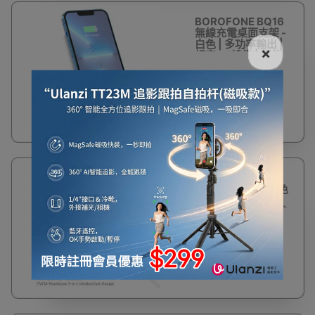
BOROFONE BQ16
無線充電桌面支架 -
白色 | 多功率輸出 |
×
相容 Qi 設備 | 智能
識別 | 即放即充 | 香
港行貨
$168
浩酷CW24 俊博三
合一無線快充 - 白色
| 三合一便利充電 |
無線快充技術 | 多裝
置相容充電 | 簡化桌
面佈局
$288