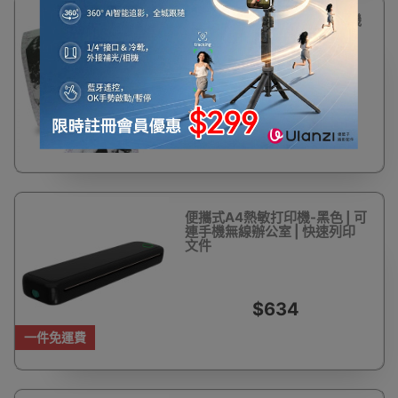
18%
Paperang P1 口袋隨身影印機
OFF
| 藍芽手機傳輸 照片文字列印
機喵喵機 - 白色
$270
$330
便攜式A4熱敏打印機-黑色 | 可
連手機無線辦公室 | 快速列印
文件
$634
一件免運費