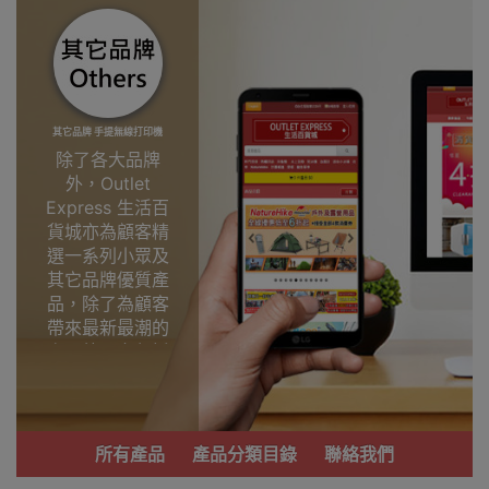
其它品牌 手提無線打印機
除了各大品牌
外，Outlet
Express 生活百
貨城亦為顧客精
選一系列小眾及
其它品牌優質產
品，除了為顧客
帶來最新最潮的
產品外，亦包括
了多個實用又時
尚，價廉物美、
功能齊備的產
品。
所有產品
產品分類目錄
聯絡我們
我們每月會固定