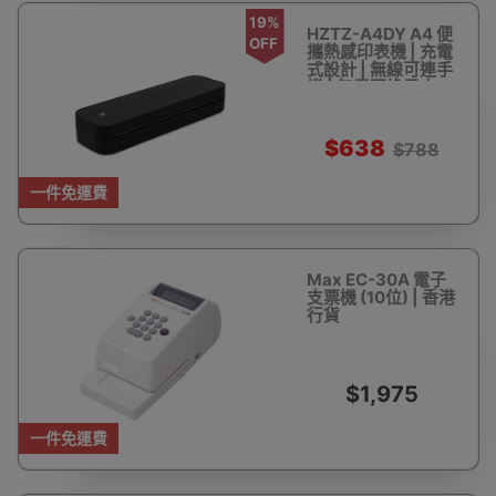
19%
HZTZ-A4DY A4 便
OFF
攜熱感印表機 | 充電
式設計 | 無線可連手
機 | 無需更換墨水
$638
$788
一件免運費
Max EC-30A 電子
支票機 (10位) | 香港
行貨
$1,975
一件免運費