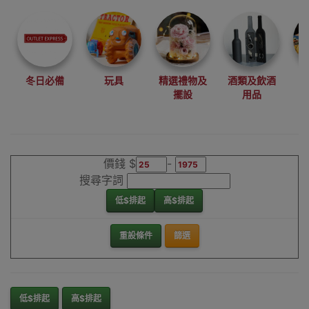
尋找最更新、最
潮、有特色而且
優惠的優質產
品，從用家的角
度為你帶來你的
冬日必備
玩具
精選禮物及
酒類及飲酒
最好選擇。
擺設
用品
其它品牌手提無
線打印機香港銷
售點
價錢 $
-
搜尋字詞
低$排起
高$排起
重設條件
篩選
低$排起
高$排起