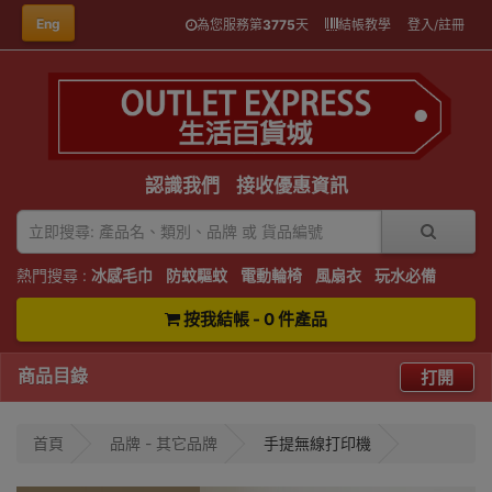
Eng
為您服務第
3775
天
結帳教學
登入/註冊
認識我們
接收優惠資訊
熱門搜尋 :
冰感毛巾
防蚊驅蚊
電動輪椅
風扇衣
玩水必備
按我結帳 - 0 件產品
商品目錄
打開
首頁
品牌 - 其它品牌
手提無線打印機