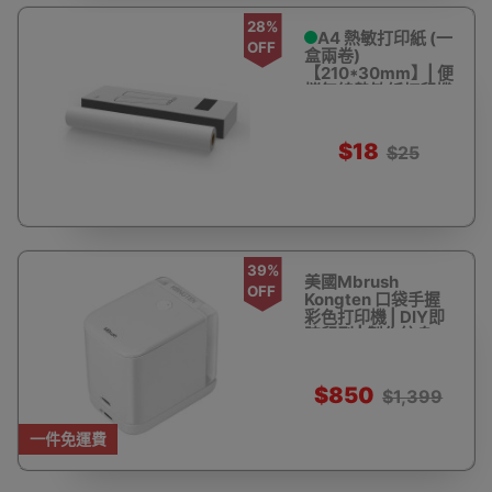
28%
A4 熱敏打印紙 (一
OFF
盒兩卷)
【210*30mm】| 便
攜無線熱敏紙打印機
專用打印紙 | 一卷可
印25張 | F1S打印機
專用紙
$18
$25
39%
美國Mbrush
OFF
Kongten 口袋手握
彩色打印機 | DIY即
時印刷 | 製作紋身
$850
$1,399
一件免運費