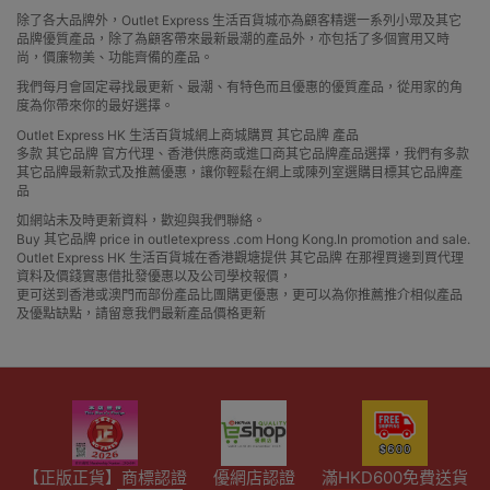
除了各大品牌外，Outlet Express 生活百貨城亦為顧客精選一系列小眾及其它
品牌優質產品，除了為顧客帶來最新最潮的產品外，亦包括了多個實用又時
尚，價廉物美、功能齊備的產品。
我們每月會固定尋找最更新、最潮、有特色而且優惠的優質產品，從用家的角
度為你帶來你的最好選擇。
Outlet Express HK 生活百貨城網上商城購買 其它品牌 產品
多款 其它品牌 官方代理、香港供應商或進口商其它品牌產品選擇，我們有多款
其它品牌最新款式及推薦優惠，讓你輕鬆在網上或陳列室選購目標其它品牌產
品
如網站未及時更新資料，歡迎與我們聯絡。
Buy 其它品牌 price in outletexpress .com Hong Kong.In promotion and sale.
Outlet Express HK 生活百貨城在香港觀塘提供 其它品牌 在那裡買邊到買代理
資料及價錢實惠借批發優惠以及公司學校報價，
更可送到香港或澳門而部份產品比團購更優惠，更可以為你推薦推介相似產品
及優點缺點，請留意我們最新產品價格更新
【正版正貨】商標認證
優網店認證
滿HKD600免費送貨