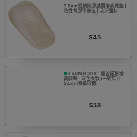
2.5cm男款矽膠減震增高鞋墊 |
粘性背膠不移位 | 吸汗面料
$45
3.5CM BOOST 爆谷隱形增
高鞋墊 - 灰色女款 (一對裝) |
3.5cm柔軟矽膠
$58