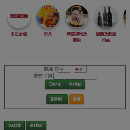
尋找最更新、最
潮、有特色而且
優惠的優質產
品，從用家的角
度為你帶來你的
冬日必備
玩具
精選禮物及
酒類及飲酒
最好選擇。
擺設
用品
其它品牌鞋墊/防
磨/防滑香港銷售
點
價錢 $
-
搜尋字詞
低$排起
高$排起
重設條件
篩選
低$排起
高$排起