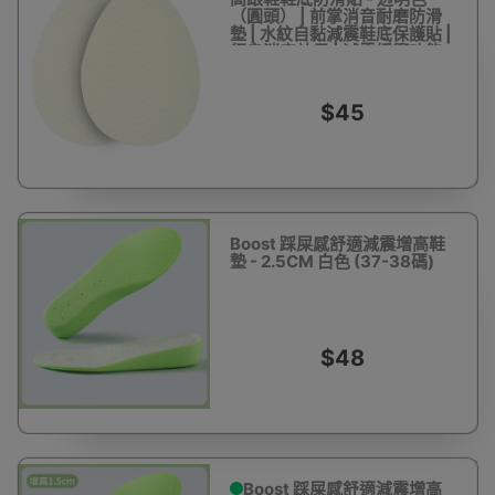
（圓頭） | 前掌消音耐磨防滑
墊 | 水紋自黏減震鞋底保護貼 |
行走消音效果 | 減震緩衝功能
$45
Boost 踩屎感舒適減震增高鞋
墊 - 2.5CM 白色 (37-38碼)
$48
Boost 踩屎感舒適減震增高