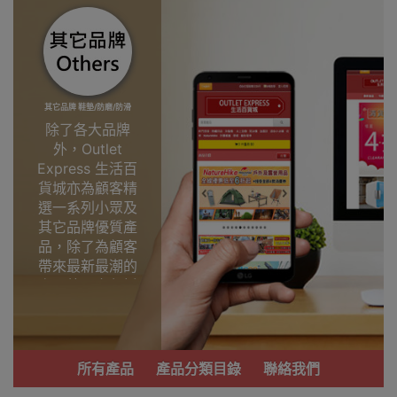
其它品牌 鞋墊/防磨/防滑
除了各大品牌
外，Outlet
Express 生活百
貨城亦為顧客精
選一系列小眾及
其它品牌優質產
品，除了為顧客
帶來最新最潮的
產品外，亦包括
了多個實用又時
尚，價廉物美、
功能齊備的產
品。
所有產品
產品分類目錄
聯絡我們
我們每月會固定