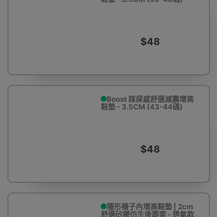
$48
Boost 踩屎感舒適減震增高
鞋墊 - 3.5CM (43-44碼)
$48
隱形襪子內增高鞋墊 | 2cm
舒適矽膠仿生後跟套 - 透氣款