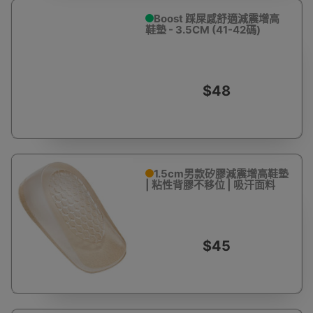
Boost 踩屎感舒適減震增高
鞋墊 - 3.5CM (41-42碼)
$48
1.5cm男款矽膠減震增高鞋墊
| 粘性背膠不移位 | 吸汗面料
$45