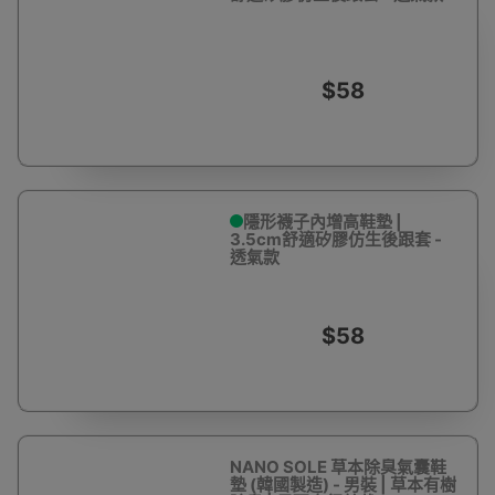
$58
隱形襪子內增高鞋墊 |
3.5cm舒適矽膠仿生後跟套 -
透氣款
$58
NANO SOLE 草本除臭氣囊鞋
墊 (韓國製造) - 男裝 | 草本有樹