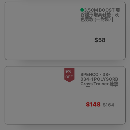
3.5CM BOOST 爆
谷隱形增高鞋墊 - 灰
色男款 (一對裝) |
3.5cm柔軟矽膠
$58
9%
SPENCO - 38-
OFF
034-1 POLYSORB
Cross Trainer 鞋墊
- 2碼 (EU38-40) |
中度足弓支撐 | 有助
吸震及回彈 - 2碼
$148
$164