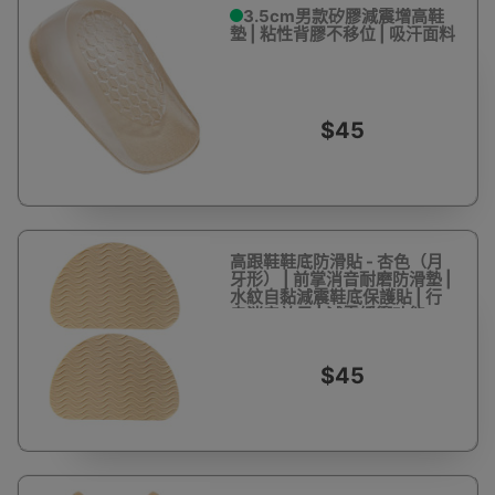
3.5cm男款矽膠減震增高鞋
墊 | 粘性背膠不移位 | 吸汗面料
$45
高跟鞋鞋底防滑貼 - 杏色（月
牙形） | 前掌消音耐磨防滑墊 |
水紋自黏減震鞋底保護貼 | 行
走消音效果 | 減震緩衝功能
$45