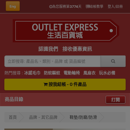
Eng
為您服務第
3774
天
結帳教學
登入/註冊
認識我們
接收優惠資訊
熱門搜尋 :
冰感毛巾
防蚊驅蚊
電動輪椅
風扇衣
玩水必備
按我結帳 - 0 件產品
商品目錄
打開
首頁
品牌 - 其它品牌
鞋墊/防磨/防滑