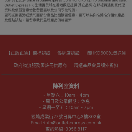
Buy 其它品牌 price in outletexpress .com Hong Kong.In promotion and sale.
Outlet Express HK 生活百貨城在香港觀塘提供 其它品牌 在那裡買邊到買代理
資料及價錢實惠借批發優惠以及公司學校報價，
更可送到香港或澳門而部份產品比團購更優惠，更可以為你推薦推介相似產品
及優點缺點，請留意我們最新產品價格更新
【正版正貨】商標認證
優網店認證
滿HKD600免費送貨
政府物流服務署註冊供應商
精選產品會員額外折扣
陳列室資料
- 星期六：10am - 4pm
- 周日及公眾假期：休息
- 星期一至五：10am - 7pm
觀塘成業街27號日昇中心3樓302室
Email :info@outletexpress.com.hk
查詢熱線 :3956 8117