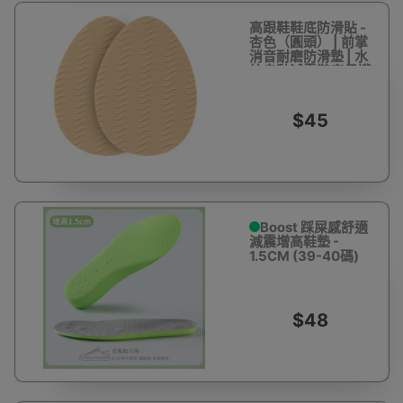
高跟鞋鞋底防滑貼 -
杏色（圓頭） | 前掌
消音耐磨防滑墊 | 水
紋自黏減震鞋底保護
貼 | 行走消音效果 |
減震緩衝功能
$45
Boost 踩屎感舒適
減震增高鞋墊 -
1.5CM (39-40碼)
$48