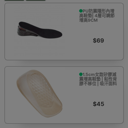
PU防震隱形內增
高鞋墊| 4層可調節
增高9CM
$69
1.5cm女款矽膠減
震增高鞋墊 | 粘性背
膠不移位 | 吸汗面料
$45