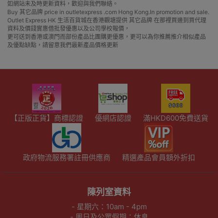
如網站未及時更新資料，歡迎與我們聯絡。
Buy 其它品牌 price in outletexpress .com Hong Kong.In promotion and sale.
Outlet Express HK 生活百貨城在香港觀塘提供 其它品牌 在那裡買邊到買代理
資料及價錢實惠借批發優惠以及公司學校報價，
更可送到香港或澳門而部份產品比團購更優惠，更可以為你推薦推介相似產品
及優點缺點，請留意我們最新產品價格更新
【正版正貨】商標認證
優網店認證
滿HKD600免費送貨
政府物流服務署註冊供應商
精選產品會員額外折扣
陳列室資料
- 星期六：10am - 4pm
- 周日及公眾假期：休息