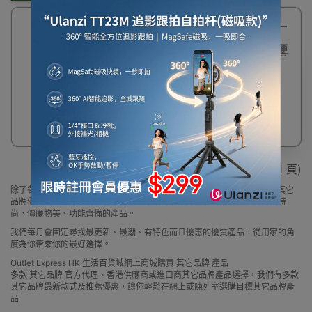
28%
A4 熱敏打印紙 (一
OFF
盒兩卷)
【210*30mm】| 便
攜無線熱敏紙打印機
專用打印紙 | 一卷可
印25張 | F1S打印機
專用紙
$18
$25
顯示 1 - 1 / 1 (共 1 頁)
除了各大品牌外，Outlet Express 生活百貨城亦為顧客精選一系列小眾及其它
品牌優質產品，除了為顧客帶來最新最潮的產品外，亦包括了多個實用又時
尚，價廉物美、功能齊備的產品。
我們每月會固定尋找最更新、最潮、有特色而且優惠的優質產品，從用家的角
度為你帶來你的最好選擇。
Outlet Express HK 生活百貨城網上商城購買 其它品牌 產品
多款 其它品牌 官方代理、香港供應商或進口商其它品牌產品選擇，我們有多款
其它品牌最新款式及推薦優惠，讓你輕鬆在網上或陳列室選購目標其它品牌產
品