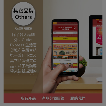
其它品牌 兒童相機
除了各大品牌
外，Outlet
Express 生活百
貨城亦為顧客精
選一系列小眾及
其它品牌優質產
品，除了為顧客
帶來最新最潮的
產品外，亦包括
了多個實用又時
尚，價廉物美、
功能齊備的產
品。
所有產品
產品分類目錄
聯絡我們
我們每月會固定