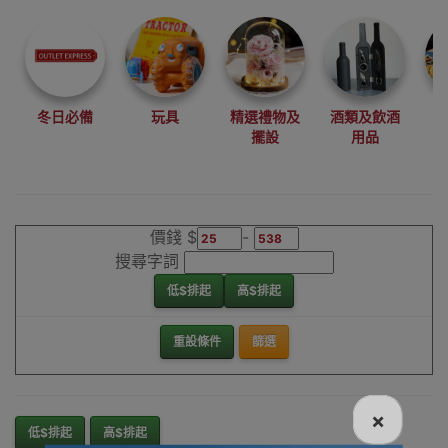
尋找最更新、最
潮、有特色而且
優惠的優質產
品，從用家的角
度為你帶來你的
冬日必備
玩具
精選禮物及
酒類及飲酒
最好選擇。
擺設
用品
其它品牌兒童相
機香港銷售點
價錢 $
-
搜尋字詞
低$排起
高$排起
重設條件
篩選
×
低$排起
高$排起