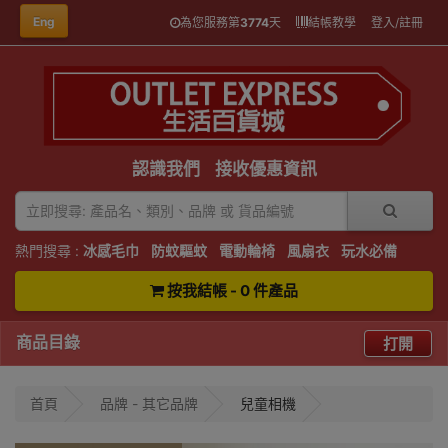
Eng
為您服務第
3774
天
結帳教學
登入/註冊
認識我們
接收優惠資訊
熱門搜尋 :
冰感毛巾
防蚊驅蚊
電動輪椅
風扇衣
玩水必備
按我結帳 - 0 件產品
商品目錄
打開
首頁
品牌 - 其它品牌
兒童相機