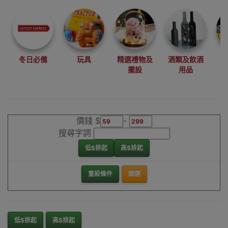
尋找最更新、最
潮、有特色而且
優惠的優質產
品，從用家的角
度為你帶來你的
冬日必備
玩具
精選禮物及
酒類及飲酒
最好選擇。
擺設
用品
其它品牌地球儀
香港銷售點
價錢 $
-
搜尋字詞
低$排起
高$排起
重設條件
篩選
低$排起
高$排起