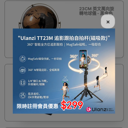
23CM 英文萬向旋
轉地球儀 - 黑金色
×
$299
17%
3寸C形自轉磁懸浮
OFF
地球儀 - 黑色
$165
$199