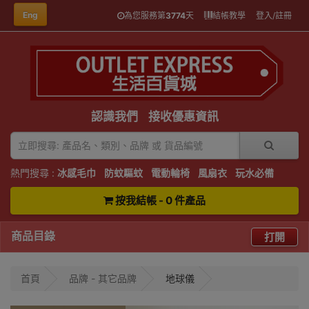
Eng
為您服務第
3774
天
結帳教學
登入/註冊
認識我們
接收優惠資訊
熱門搜尋 :
冰感毛巾
防蚊驅蚊
電動輪椅
風扇衣
玩水必備
按我結帳 - 0 件產品
商品目錄
打開
首頁
品牌 - 其它品牌
地球儀