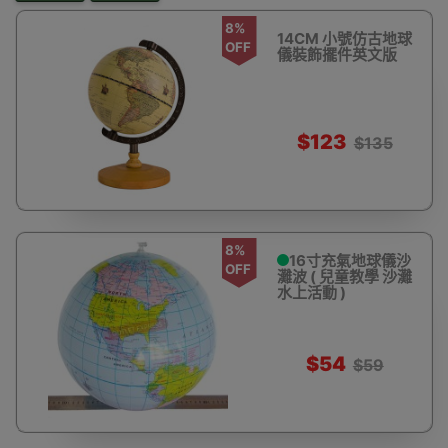
8%
14CM 小號仿古地球
OFF
儀裝飾擺件英文版
$123
$135
8%
16寸充氣地球儀沙
OFF
灘波 ( 兒童教學 沙灘
水上活動 )
$54
$59