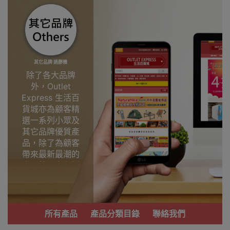
其它品牌 過膠機
除了各大品牌
外，Outlet
Express 生活百
貨城亦為顧客精
選一系列小眾及
其它品牌優質產
品，除了為顧客
帶來最新最潮的
產品外，亦包括
了多個實用又時
尚，價廉物美、
功能齊備的產
品。
所有產品
產品分類目錄
聯絡我們
我們每月會固定