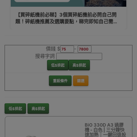
碎紙機前必睇】3個買碎紙機前必問自己問
碎紙機推薦及選購要點，睇完即知自己需要
款碎紙機
價錢 $
-
搜尋字詞
低$排起
高$排起
重設條件
篩選
低$排起
高$排起
BiO 330D A3 過膠
機 - 白色 | 三分鐘快
速加熱｜一鍵回退設