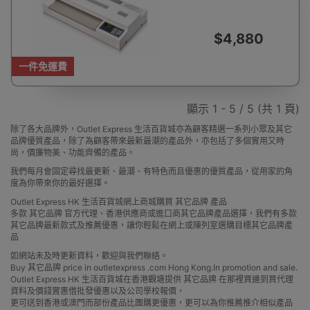
用於75-250mic膠
膜 | 一鍵退膜 | 香港
行貨 | 一年保養
$4,880
一件免運費
顯示 1 - 5 / 5 (共 1 頁)
除了各大品牌外，Outlet Express 生活百貨城亦為顧客精選一系列小眾及其它
品牌優質產品，除了為顧客帶來最新最潮的產品外，亦包括了多個實用又時
尚，價廉物美、功能齊備的產品。
我們每月會固定尋找最更新、最潮、有特色而且優惠的優質產品，從用家的角
度為你帶來你的最好選擇。
Outlet Express HK 生活百貨城網上商城購買 其它品牌 產品
多款 其它品牌 官方代理、香港供應商或進口商其它品牌產品選擇，我們有多款
其它品牌最新款式及推薦優惠，讓你輕鬆在網上或陳列室選購目標其它品牌產
品
如網站未及時更新資料，歡迎與我們聯絡。
Buy 其它品牌 price in outletexpress .com Hong Kong.In promotion and sale.
Outlet Express HK 生活百貨城在香港觀塘提供 其它品牌 在那裡買邊到買代理
資料及價錢實惠借批發優惠以及公司學校報價，
更可送到香港或澳門而部份產品比團購更優惠，更可以為你推薦推介相似產品