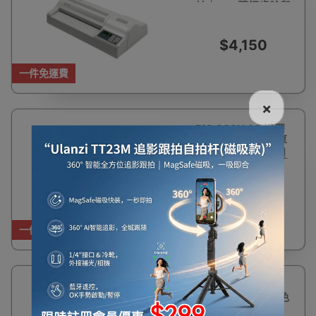
計｜44T精鋼齒輪與
6滾筒系統 | 香港行
貨 | 一年保養
$4,150
一件免運費
×
BiO 330H A3 過膠
機 - 白色 | 可過膠厚
度達250mic | 逆向
倒退功能 | 數碼溫控
顯示 | 香港行貨 | 一
年保養
$4,450
一件免運費
BiO ACOS R4 A3
中用量過膠機 - 白色
| 4滾筒CERACON