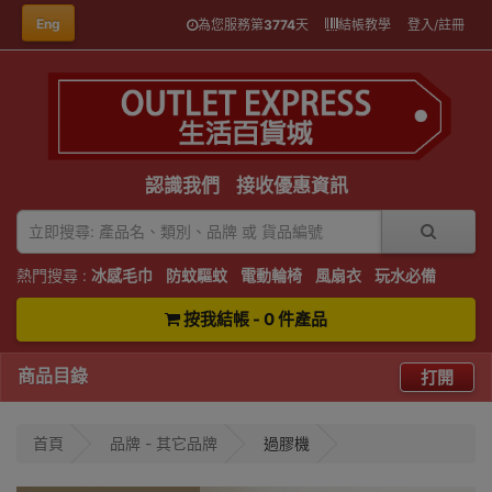
Eng
為您服務第
3774
天
結帳教學
登入/註冊
認識我們
接收優惠資訊
熱門搜尋 :
冰感毛巾
防蚊驅蚊
電動輪椅
風扇衣
玩水必備
按我結帳 - 0 件產品
商品目錄
打開
首頁
品牌 - 其它品牌
過膠機