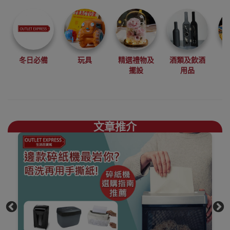
尋找最更新、最
潮、有特色而且
優惠的優質產
品，從用家的角
度為你帶來你的
冬日必備
玩具
精選禮物及
酒類及飲酒
最好選擇。
擺設
用品
其它品牌過膠機
香港銷售點
文章推介
選過膠機前