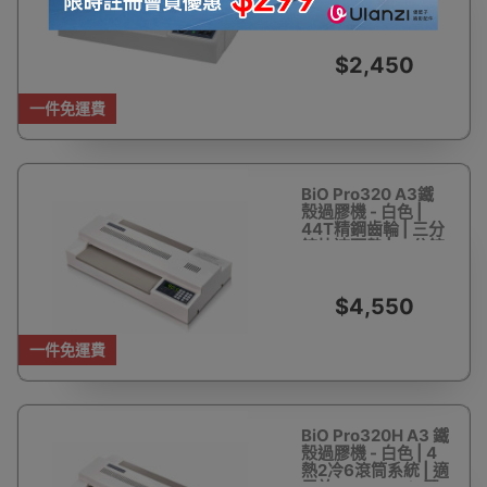
加熱技術 | 1分鐘快
速加熱 | 香港行貨 |
一年保養
$2,450
一件免運費
BiO Pro320 A3鐵
殼過膠機 - 白色 |
44T精鋼齒輪 | 三分
鐘快速預熱 | 一分鐘
過膠三張A4 | 香港
行貨 | 一年保養
$4,550
一件免運費
BiO Pro320H A3 鐵
殼過膠機 - 白色 | 4
熱2冷6滾筒系統 | 適